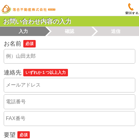
電話する
お問い合わせ内容の入力
入力
確認
送信
お名前
必須
連絡先
いずれか１つ以上入力
要望
必須