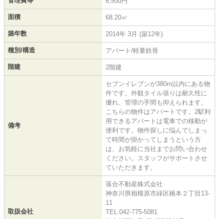
管理費等
6,500円
面積
68.20㎡
築年数
2014年 3月 (築12年)
種別/構造
アパート/軽量鉄骨
階建
2階建
セブンイレブンが380m以内にある物
件です。外観タイル張りは耐久性に
優れ、管理の手間も抑えられます。
こちらの物件はアパートです。2駅利
用できるアパートは電車での移動が
備考
便利です。物件探しに悩んでしまっ
て時間が掛かってしまうという方
は、お気軽に当社までお問い合わせ
ください。スタッフがサポートさせ
ていただきます。
落合不動産株式会社
神奈川県相模原市緑区橋本２丁目13-
11
取扱会社
TEL:042-775-5081