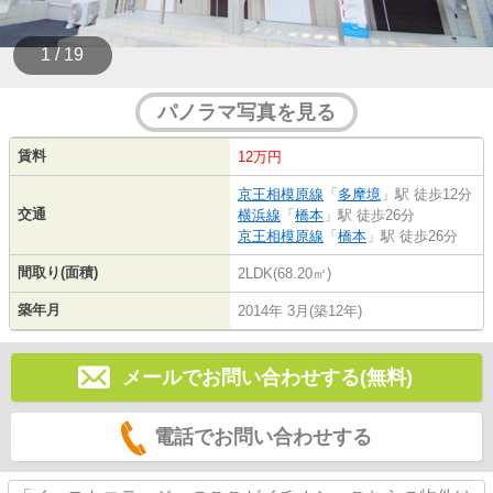
1 / 19
パノラマ写真を見る
賃料
12万円
京王相模原線
「
多摩境
」駅 徒歩12分
交通
横浜線
「
橋本
」駅 徒歩26分
京王相模原線
「
橋本
」駅 徒歩26分
間取り(面積)
2LDK(68.20㎡)
築年月
2014年 3月(築12年)
メールでお問い合わせする(無料)
電話でお問い合わせする