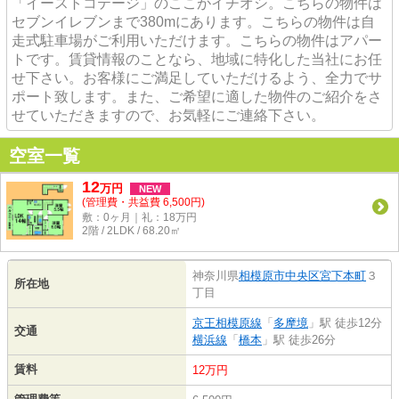
「イーストコテージ」のここがイチオシ。こちらの物件は
セブンイレブンまで380mにあります。こちらの物件は自
走式駐車場がご利用いただけます。こちらの物件はアパー
トです。賃貸情報のことなら、地域に特化した当社にお任
せ下さい。お客様にご満足していただけるよう、全力でサ
ポート致します。また、ご希望に適した物件のご紹介をさ
せていただきますので、お気軽にご連絡下さい。
空室一覧
12
万
円
NEW
(管理費・共益費 6,500円)
敷：0ヶ月｜礼：18万円
2階 / 2LDK / 68.20㎡
神奈川県
相模原市中央区
宮下本町
３
所在地
丁目
京王相模原線
「
多摩境
」駅 徒歩12分
交通
横浜線
「
橋本
」駅 徒歩26分
賃料
12万円