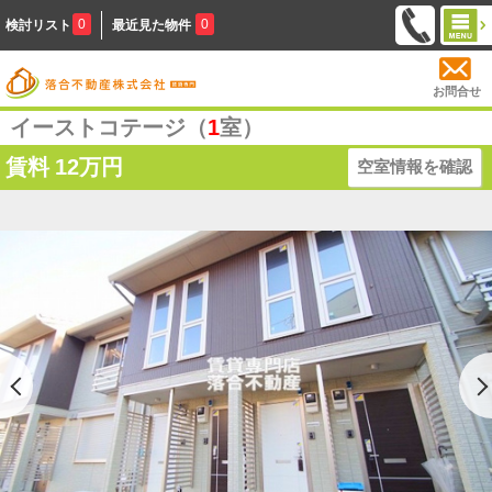
0
0
検討リスト
最近見た物件
お問合せ
イーストコテージ（
1
室）
賃料
12万円
空室情報を確認