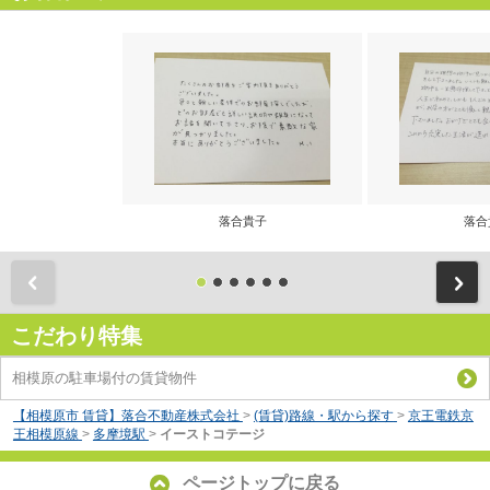
落合貴子
落合
前
こだわり特集
相模原の駐車場付の賃貸物件
【相模原市 賃貸】落合不動産株式会社
>
(賃貸)路線・駅から探す
>
京王電鉄京
王相模原線
>
多摩境駅
>
イーストコテージ
ページトップに戻る