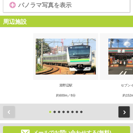
パノラマ写真を表示
周辺施設
淵野辺駅
セブン
約600m／8分
約152
前
メールでお問い合わせする(無料)