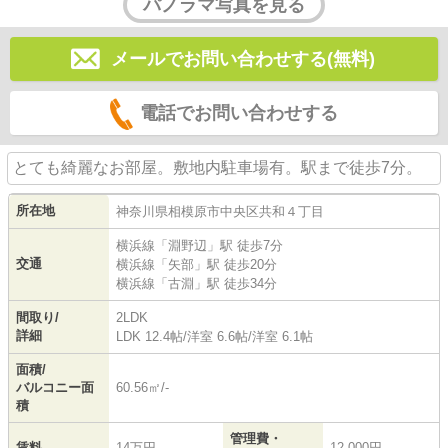
パノラマ写真を見る
メールでお問い合わせする(無料)
電話でお問い合わせする
とても綺麗なお部屋。敷地内駐車場有。駅まで徒歩7分。
所在地
神奈川県
相模原市中央区
共和
４丁目
横浜線
「
淵野辺
」駅 徒歩7分
交通
横浜線
「
矢部
」駅 徒歩20分
横浜線
「
古淵
」駅 徒歩34分
間取り/
2LDK
詳細
LDK 12.4帖
/
洋室 6.6帖
/
洋室 6.1帖
面積/
バルコニー面
60.56㎡/-
積
管理費・
賃料
14万円
12,000円