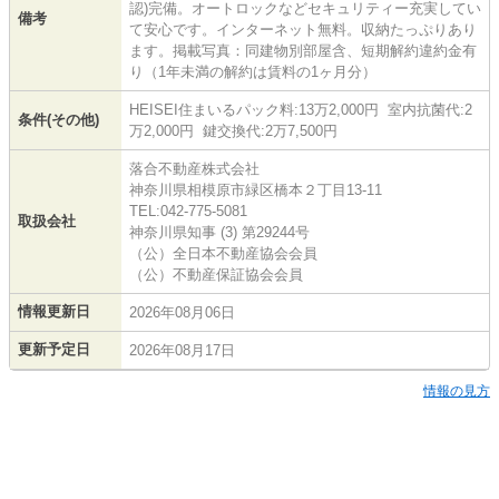
認)完備。オートロックなどセキュリティー充実してい
備考
て安心です。インターネット無料。収納たっぷりあり
ます。掲載写真：同建物別部屋含、短期解約違約金有
り（1年未満の解約は賃料の1ヶ月分）
HEISEI住まいるパック料:13万2,000円 室内抗菌代:2
条件(その他)
万2,000円 鍵交換代:2万7,500円
落合不動産株式会社
神奈川県相模原市緑区橋本２丁目13-11
TEL:042-775-5081
取扱会社
神奈川県知事 (3) 第29244号
（公）全日本不動産協会会員
（公）不動産保証協会会員
情報更新日
2026年08月06日
更新予定日
2026年08月17日
情報の見方