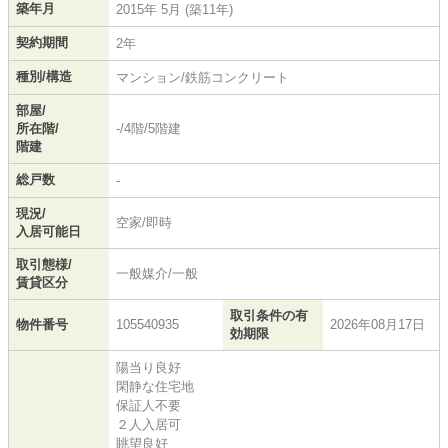
築年月
2015年 5月 (築11年)
契約期間
2年
種別/構造
マンション/鉄筋コンクリート
部屋/
所在階/
-/4階/5階建
階建
総戸数
-
現況/
空家/即時
入居可能日
取引態様/
一般媒介/一般
賃貸区分
取引条件の有
物件番号
105540935
2026年08月17日
効期限
陽当り良好
閑静な住宅地
保証人不要
２人入居可
眺望良好