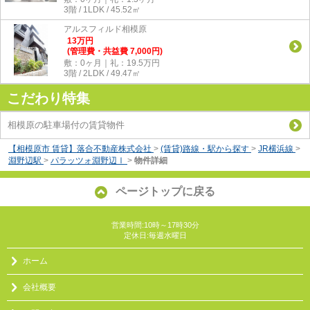
3階 / 1LDK / 45.52㎡
アルスフィルド相模原
13
万
円
(管理費・共益費 7,000円)
敷：0ヶ月｜礼：19.5万円
3階 / 2LDK / 49.47㎡
こだわり特集
相模原の駐車場付の賃貸物件
【相模原市 賃貸】落合不動産株式会社
>
(賃貸)路線・駅から探す
>
JR横浜線
>
淵野辺駅
>
パラッツォ淵野辺Ⅰ
>
物件詳細
ページトップに戻る
営業時間:10時～17時30分
定休日:毎週水曜日
ホーム
会社概要