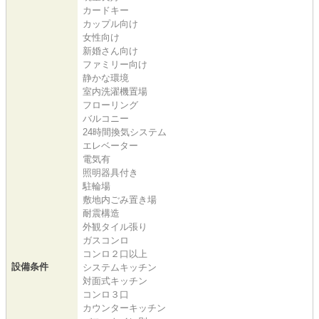
カードキー
カップル向け
女性向け
新婚さん向け
ファミリー向け
静かな環境
室内洗濯機置場
フローリング
バルコニー
24時間換気システム
エレベーター
電気有
照明器具付き
駐輪場
敷地内ごみ置き場
耐震構造
外観タイル張り
ガスコンロ
コンロ２口以上
設備条件
システムキッチン
対面式キッチン
コンロ３口
カウンターキッチン