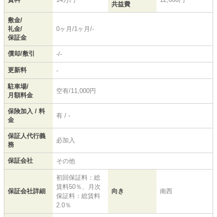
共益費
敷金/
礼金/
0ヶ月/1ヶ月/-
保証金
償却/敷引
-/-
更新料
-
駐車場/
空有/11,000円
月額料金
保険加入 / 料
有 / -
金
保証人代行義
必加入
務
保証会社
その他
初回保証料：総
賃料50％、月次
保証会社詳細
向き
南西
保証料：総賃料
2.0％