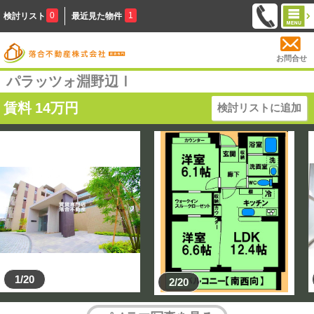
0
1
検討リスト
最近見た物件
お問合せ
パラッツォ淵野辺Ⅰ
賃料
14
万円
検討リストに追加
1/20
2/20