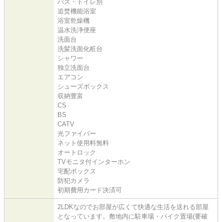
バス・トイレ別
追焚機能浴室
浴室乾燥機
温水洗浄便座
洗面台
洗髪洗面化粧台
シャワー
独立洗面台
エアコン
シューズボックス
収納豊富
CS
BS
CATV
光ファイバー
ネット使用料無料
オートロック
TVモニタ付インターホン
宅配ボックス
防犯カメラ
初期費用カード決済可
2LDKなのでお部屋が広くて快適な生活を送れる部屋
となっています。敷地内に駐車場・バイク置場(要確