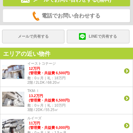
電話でお問い合わせする
メールで共有する
LINEで共有する
エリアの近い物件
イーストコテージ
12
万
円
(管理費・共益費 6,500円)
敷：0ヶ月｜礼：18万円
2階 / 2LDK / 68.20㎡
TKM-Ⅰ
13.2
万
円
(管理費・共益費 6,500円)
敷：0ヶ月｜礼：10万円
3階 / 2DK / 55.25㎡
ルイーズ
11
万
円
(管理費・共益費 6,000円)
敷：0ヶ月｜礼：1.5ヶ月