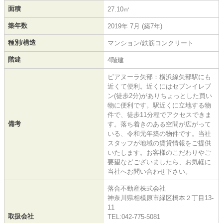
面積
27.10㎡
築年数
2019年 7月 (築7年)
種別/構造
マンション/鉄筋コンクリート
階建
4階建
ピアヌーラ矢部：横浜線矢部駅にも
近くて便利。近くにはセブンイレブ
ン(徒歩2分)がありちょっとした買い
物に便利です。駅近くに立地する物
件で、徒歩11分程でアクセスできま
備考
す。落ち着きのある空間が広がって
いる、令和元年築の物件です。当社
スタッフが地域の賃貸情報をご提供
いたします。お客様のこだわりやご
要望などございましたら、お気軽に
当社へお問い合わせ下さい。
落合不動産株式会社
神奈川県相模原市緑区橋本２丁目13-
11
取扱会社
TEL:042-775-5081