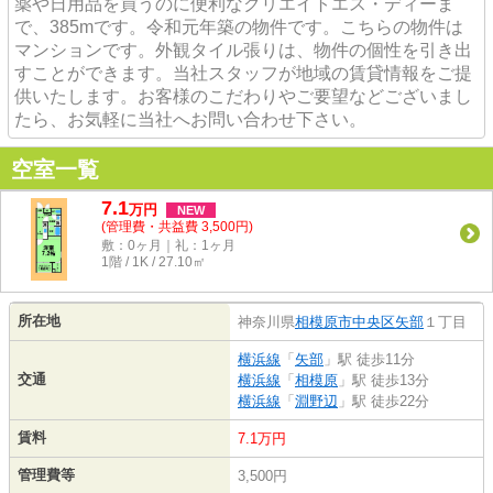
薬や日用品を買うのに便利なクリエイトエス・ディーま
で、385mです。令和元年築の物件です。こちらの物件は
マンションです。外観タイル張りは、物件の個性を引き出
すことができます。当社スタッフが地域の賃貸情報をご提
供いたします。お客様のこだわりやご要望などございまし
たら、お気軽に当社へお問い合わせ下さい。
空室一覧
7.1
万
円
NEW
(管理費・共益費 3,500円)
敷：0ヶ月｜礼：1ヶ月
1階 / 1K / 27.10㎡
所在地
神奈川県
相模原市中央区
矢部
１丁目
横浜線
「
矢部
」駅 徒歩11分
交通
横浜線
「
相模原
」駅 徒歩13分
横浜線
「
淵野辺
」駅 徒歩22分
賃料
7.1万円
管理費等
3,500円