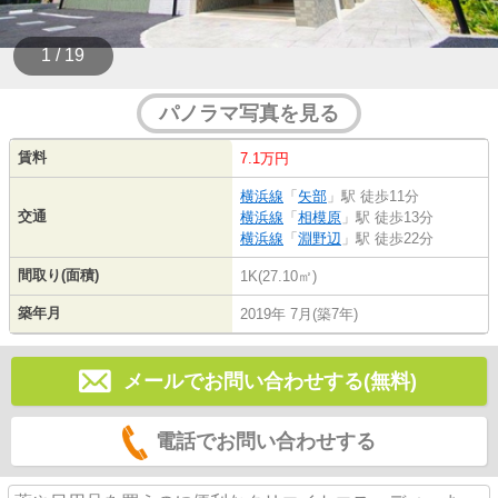
1 / 19
パノラマ写真を見る
賃料
7.1万円
横浜線
「
矢部
」駅 徒歩11分
交通
横浜線
「
相模原
」駅 徒歩13分
横浜線
「
淵野辺
」駅 徒歩22分
間取り(面積)
1K(27.10㎡)
築年月
2019年 7月(築7年)
メールでお問い合わせする(無料)
電話でお問い合わせする