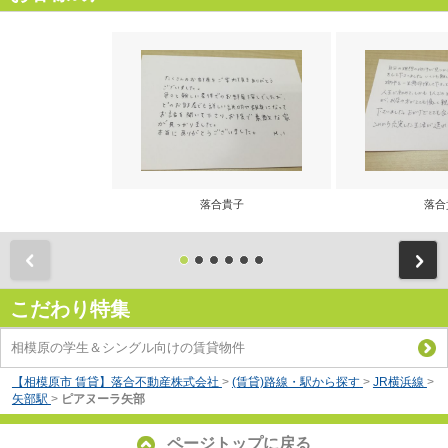
落合貴子
落合
前
こだわり特集
相模原の学生＆シングル向けの賃貸物件
【相模原市 賃貸】落合不動産株式会社
>
(賃貸)路線・駅から探す
>
JR横浜線
>
矢部駅
>
ピアヌーラ矢部
ページトップに戻る