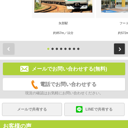
矢部駅
フー
約857m／11分
約572
前
メールでお問い合わせする(無料)
電話でお問い合わせする
現況の確認はお気軽にお問い合わせください。
メールで共有する
LINEで共有する
お客様の声