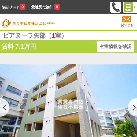
0
0
検討リスト
最近見た物件
お問合せ
ピアヌーラ矢部（
1
室）
賃料
7.1万円
空室情報を確認