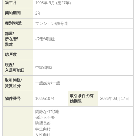
築年月
1998年 9月 (築27年)
契約期間
2年
種別/構造
マンション/鉄骨造
部屋/
所在階/
-/2階/4階建
階建
総戸数
-
現況/
空家/即時
入居可能日
取引態様/
一般媒介/一般
賃貸区分
取引条件の有
物件番号
103951074
2026年08月17日
効期限
閑静な住宅地
保証人不要
眺望良好
学生向け
女性向け