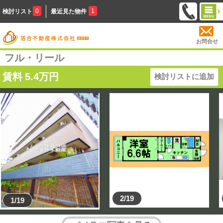
0
1
検討リスト
最近見た物件
お問合せ
フル・リール
賃料
5.4
万円
検討リストに追加
2/19
1/19