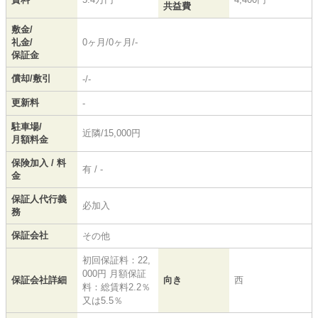
共益費
敷金/
礼金/
0ヶ月/0ヶ月/-
保証金
償却/敷引
-/-
更新料
-
駐車場/
近隣/15,000円
月額料金
保険加入 / 料
有 / -
金
保証人代行義
必加入
務
保証会社
その他
初回保証料：22,
000円 月額保証
保証会社詳細
向き
西
料：総賃料2.2％
又は5.5％