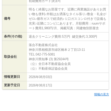
初期費用カード決済可
明るく綺麗なお部屋です。近隣に商業施設がありお買
い物も便利♪外観はお洒落なタイル張り♪敷金・礼金が
備考
ゼロ♪都市ガスで経済的♪１口ガスコンロ付きで設備も
充実♪近隣にコンビにあります。月額費用：ruumサポ
ート費用1,980円/月、掲載写真：同建物別部屋含
条件(その他)
退去クリーニング費用:5万円 鍵交換代:3,300円
落合不動産株式会社
神奈川県相模原市緑区橋本２丁目13-11
TEL:042-775-5081
取扱会社
神奈川県知事 (3) 第29244号
（公）全日本不動産協会会員
（公）不動産保証協会会員
情報更新日
2026年08月03日
更新予定日
2026年08月17日
情報の見方