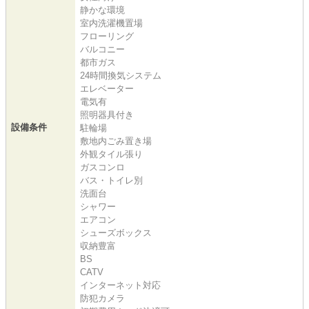
静かな環境
室内洗濯機置場
フローリング
バルコニー
都市ガス
24時間換気システム
エレベーター
電気有
照明器具付き
設備条件
駐輪場
敷地内ごみ置き場
外観タイル張り
ガスコンロ
バス・トイレ別
洗面台
シャワー
エアコン
シューズボックス
収納豊富
BS
CATV
インターネット対応
防犯カメラ