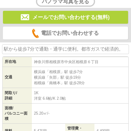
パノラマ写真を見る
メールでお問い合わせする(無料)
電話でお問い合わせする
駅から徒歩7分で通勤・通学に便利。都市ガスで経済的。
所在地
神奈川県
相模原市中央区
相模原
６丁目
横浜線
「
相模原
」駅 徒歩7分
交通
横浜線
「
矢部
」駅 徒歩19分
相模線
「
南橋本
」駅 徒歩28分
間取り/
1K
詳細
洋室 6.6帖
/
K 2.0帖
面積/
バルコニー面
25.20㎡/-
積
管理費・
賃料
5.4万円
4,400円