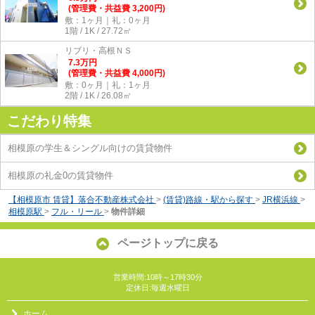
(管理費・共益費 3,200円)
敷：1ヶ月｜礼：0ヶ月
1階 / 1K / 27.72㎡
リブリ・高根ＮＳ
7.3
万
円
(管理費・共益費 4,000円)
敷：0ヶ月｜礼：1ヶ月
2階 / 1K / 26.08㎡
こだわり特集
相模原の学生＆シングル向けの賃貸物件
相模原の礼金0の賃貸物件
【相模原市 賃貸】落合不動産株式会社
>
(賃貸)路線・駅から探す
>
JR横浜線
>
相模原駅
>
フル・リール
>
物件詳細
ページトップに戻る
営業時間:10時～17時30分
定休日:毎週水曜日
ホーム