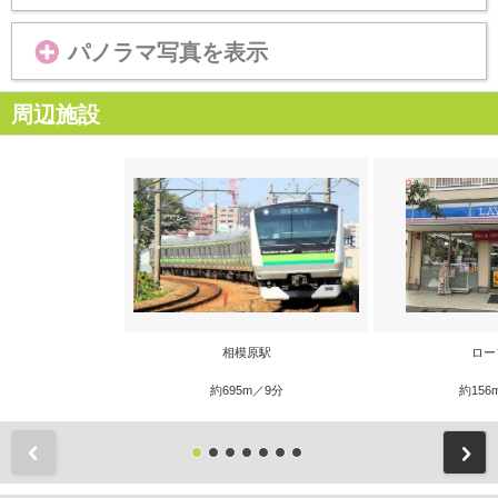
パノラマ写真を表示
周辺施設
相模原駅
ロー
約695m／9分
約156
前