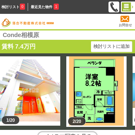
0
1
検討リスト
最近見た物件
お問合せ
Conde相模原
賃料
7.4
万円
検討リストに追加
1/20
2/20