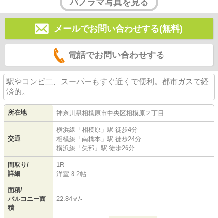
パノラマ写真を見る
メールでお問い合わせする(無料)
電話でお問い合わせする
駅やコンビ二、スーパーもすぐ近くで便利。都市ガスで経
済的。
所在地
神奈川県
相模原市中央区
相模原
２丁目
横浜線
「
相模原
」駅 徒歩4分
交通
相模線
「
南橋本
」駅 徒歩24分
横浜線
「
矢部
」駅 徒歩26分
間取り/
1R
詳細
洋室 8.2帖
面積/
バルコニー面
22.84㎡/-
積