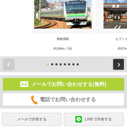
相模原駅
セブン
約196m／3分
約57
前
メールでお問い合わせする(無料)
電話でお問い合わせする
メールで共有する
LINEで共有する