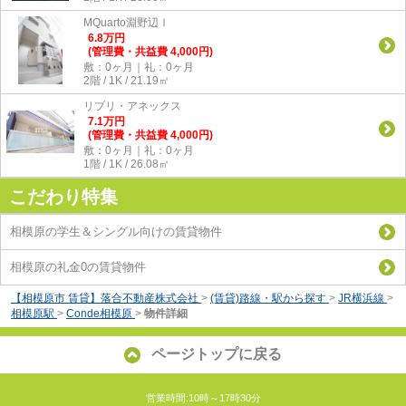
MQuarto淵野辺Ⅰ
6.8
万
円
(管理費・共益費 4,000円)
敷：0ヶ月｜礼：0ヶ月
2階 / 1K / 21.19㎡
リブリ・アネックス
7.1
万
円
(管理費・共益費 4,000円)
敷：0ヶ月｜礼：0ヶ月
1階 / 1K / 26.08㎡
こだわり特集
相模原の学生＆シングル向けの賃貸物件
相模原の礼金0の賃貸物件
【相模原市 賃貸】落合不動産株式会社
>
(賃貸)路線・駅から探す
>
JR横浜線
>
相模原駅
>
Conde相模原
>
物件詳細
ページトップに戻る
営業時間:10時～17時30分