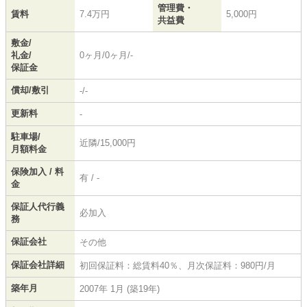
管理費・
賃料
7.4万円
5,000円
共益費
敷金/
礼金/
0ヶ月/0ヶ月/-
保証金
償却/敷引
-/-
更新料
-
駐車場/
近隣/15,000円
月額料金
保険加入 / 料
有 / -
金
保証人代行義
必加入
務
保証会社
その他
保証会社詳細
初回保証料：総賃料40％、月次保証料：980円/月
築年月
2007年 1月 (築19年)