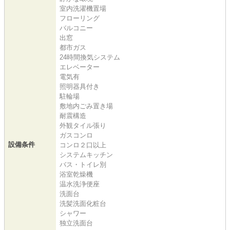
室内洗濯機置場
フローリング
バルコニー
出窓
都市ガス
24時間換気システム
エレベーター
電気有
照明器具付き
駐輪場
敷地内ごみ置き場
耐震構造
外観タイル張り
ガスコンロ
設備条件
コンロ２口以上
システムキッチン
バス・トイレ別
浴室乾燥機
温水洗浄便座
洗面台
洗髪洗面化粧台
シャワー
独立洗面台