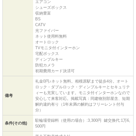
エアコン
シューズボックス
収納豊富
BS
CATV
光ファイバー
ネット使用料無料
オートロック
TVモニタ付インターホン
宅配ボックス
ディンプルキー
防犯カメラ
初期費用カード決済可
礼金0円♪ネット無料。相模原駅まで徒歩4分。オート
ロック・ダブルロック・ディンプルキーとセキュリテ
ィーも充実しています。モニタ付インターホンなので
備考
安心して来客対応。掲載写真：同建物別部屋含、短期
解約違約有り（1年未満の解約はフリーレント付与
分）
駐輪場登録料（使用の場合）:3,300円 鍵交換代:1万6,
条件(その他)
500円