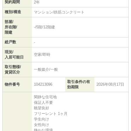
契約期間
2年
種別/構造
マンション/鉄筋コンクリート
部屋/
所在階/
-/5階/12階建
階建
総戸数
-
現況/
空家/即時
入居可能日
取引態様/
一般媒介/一般
賃貸区分
取引条件の有
物件番号
104213096
2026年08月17日
効期限
閑静な住宅地
保証人不要
眺望良好
フリーレント 1ヶ月
学生向け
女性向け
静かな環境