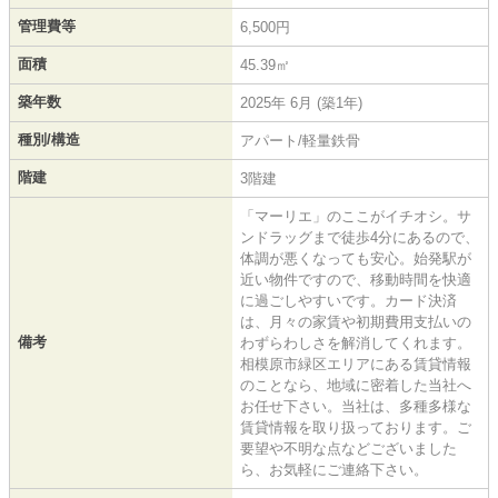
管理費等
6,500円
面積
45.39㎡
築年数
2025年 6月 (築1年)
種別/構造
アパート/軽量鉄骨
階建
3階建
「マーリエ」のここがイチオシ。サ
ンドラッグまで徒歩4分にあるので、
体調が悪くなっても安心。始発駅が
近い物件ですので、移動時間を快適
に過ごしやすいです。カード決済
は、月々の家賃や初期費用支払いの
備考
わずらわしさを解消してくれます。
相模原市緑区エリアにある賃貸情報
のことなら、地域に密着した当社へ
お任せ下さい。当社は、多種多様な
賃貸情報を取り扱っております。ご
要望や不明な点などございました
ら、お気軽にご連絡下さい。