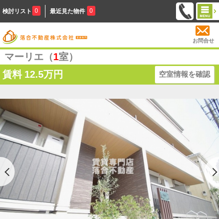
0
0
検討リスト
最近見た物件
お問合せ
マーリエ（
1
室）
賃料
12.5万円
空室情報を確認