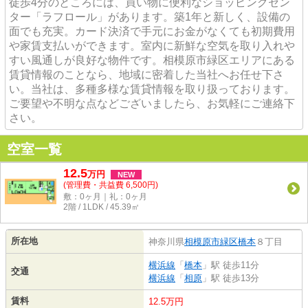
徒歩4分のところには、買い物に便利なショッピングセン
ター「ラフロール」があります。築1年と新しく、設備の
面でも充実。カード決済で手元にお金がなくても初期費用
や家賃支払いができます。室内に新鮮な空気を取り入れや
すい風通しが良好な物件です。相模原市緑区エリアにある
賃貸情報のことなら、地域に密着した当社へお任せ下さ
い。当社は、多種多様な賃貸情報を取り扱っております。
ご要望や不明な点などございましたら、お気軽にご連絡下
さい。
空室一覧
12.5
万
円
NEW
(管理費・共益費 6,500円)
敷：0ヶ月｜礼：0ヶ月
2階 / 1LDK / 45.39㎡
所在地
神奈川県
相模原市緑区
橋本
８丁目
横浜線
「
橋本
」駅 徒歩11分
交通
横浜線
「
相原
」駅 徒歩13分
賃料
12.5万円