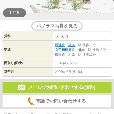
1 / 19
パノラマ写真を見る
賃料
12.5万円
横浜線
「
橋本
」駅 徒歩11分
交通
京王相模原線
「
橋本
」駅 徒歩11分
横浜線
「
相原
」駅 徒歩13分
間取り(面積)
1LDK(45.39㎡)
築年月
2025年 6月(築1年)
メールでお問い合わせする(無料)
電話でお問い合わせする