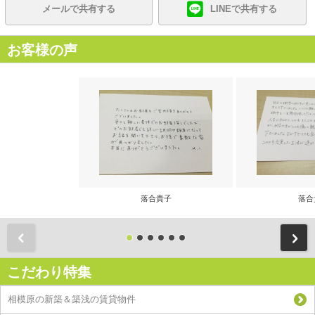
メールで共有する
LINEで共有する
お客様の声
落合貴子
落合
前
こだわり特集
相模原の新築＆築浅の賃貸物件