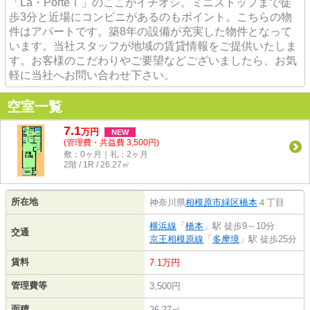
「La・PorteⅠ」のここがイチオシ。ミニストップまで徒
歩3分と近場にコンビニがあるのもポイント。こちらの物
件はアパートです。築8年の設備が充実した物件となって
います。当社スタッフが地域の賃貸情報をご提供いたしま
す。お客様のこだわりやご要望などございましたら、お気
軽に当社へお問い合わせ下さい。
空室一覧
7.1
万
円
NEW
(管理費・共益費 3,500円)
敷：0ヶ月｜礼：2ヶ月
2階 / 1R / 26.27㎡
所在地
神奈川県
相模原市緑区
橋本
４丁目
横浜線
「
橋本
」駅 徒歩9～10分
交通
京王相模原線
「
多摩境
」駅 徒歩25分
賃料
7.1万円
管理費等
3,500円
面積
26.27㎡