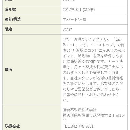
築年数
2017年 8月 (築9年)
種別/構造
アパート/木造
階建
3階建
ぜひ一度見ていただきたい、「La・
PorteⅠ」です。ミニストップまで徒
歩3分と近場にコンビニがあるのもポ
イント。通勤時にも席を確保しやす
い始発駅近くの物件です。カード決
済は、月々の家賃や初期費用支払い
備考
のわずらわしさを解消してくれま
す。当社スタッフが地域の賃貸情報
をご提供いたします。お客様のこだ
わりやご要望などございましたら、
お気軽に当社へお問い合わせ下さ
い。
落合不動産株式会社
神奈川県相模原市緑区橋本２丁目13-
11
取扱会社
TEL:042-775-5081