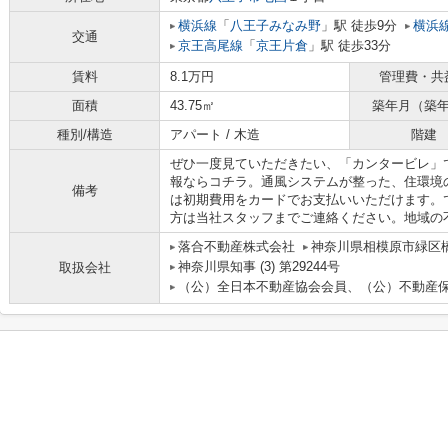
横浜線
「
八王子みなみ野
」駅 徒歩9分
横浜
交通
京王高尾線
「
京王片倉
」駅 徒歩33分
賃料
8.1万円
管理費・共
面積
43.75㎡
築年月（築
種別/構造
アパート / 木造
階建
ぜひ一度見ていただきたい、「カンタービレ」
報ならコチラ。通風システムが整った、住環境
備考
は初期費用をカードでお支払いいただけます。
方は当社スタッフまでご連絡ください。地域の
落合不動産株式会社
神奈川県相模原市緑区橋
神奈川県知事 (3) 第29244号
取扱会社
（公）全日本不動産協会会員、（公）不動産