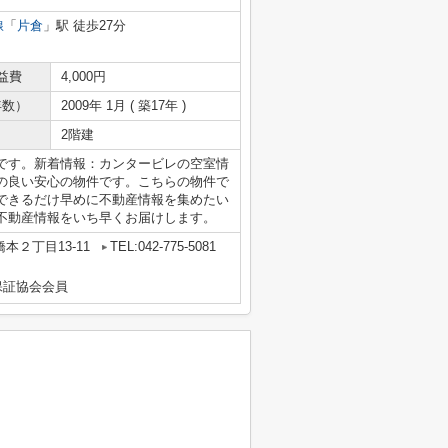
線
「
片倉
」駅 徒歩27分
益費
4,000円
年数）
2009年 1月 ( 築17年 )
2階建
です。新着情報：カンタービレの空室情
の良い安心の物件です。こちらの物件で
できるだけ早めに不動産情報を集めたい
不動産情報をいち早くお届けします。
本２丁目13-11
TEL:042-775-5081
保証協会会員