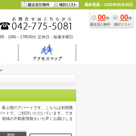
最終更新：2026年08月08日
00
00
件
件
最近見た物件
検討リスト
間：10時～17時30分
定休日：毎週水曜日
レ
。最上階のアパートです。こちらは初期費
パートで、ご好評いただいています。でき
。地域の不動産情報をいち早くお届けしま
建物