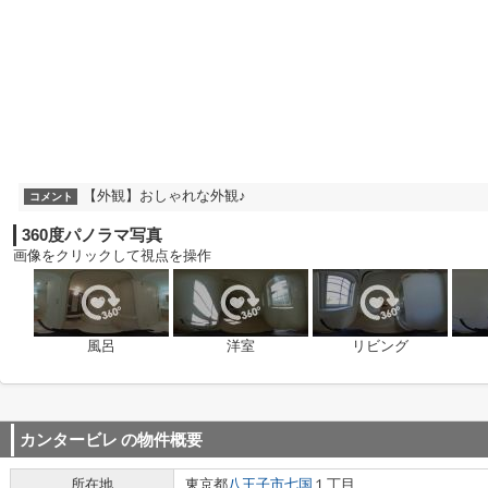
【外観】おしゃれな外観♪
コメント
360度パノラマ写真
画像をクリックして視点を操作
風呂
洋室
リビング
カンタービレ
の物件概要
所在地
東京都
八王子市
七国
１丁目