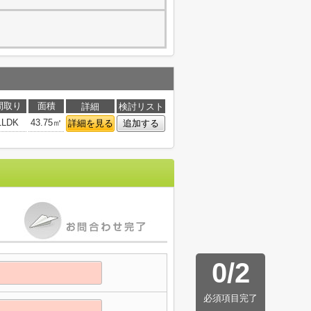
間取り
面積
詳細
検討リスト
1LDK
43.75㎡
詳細を見る
追加する
0
/
2
必須項目完了