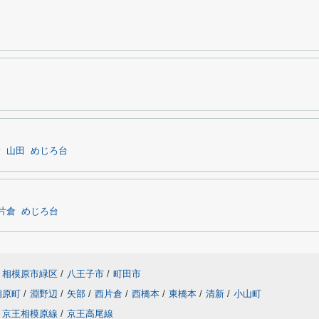
倉
山田
めじろ台
片倉
めじろ台
相模原市緑区
/
八王子市
/
町田市
相原町
/
淵野辺
/
矢部
/
西片倉
/
西橋本
/
東橋本
/
清新
/
小山町
京王相模原線
/
京王高尾線