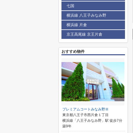
七国
横浜線 八王子みなみ野
横浜線 片倉
京王高尾線 京王片倉
おすすめ物件
プレミアムコートみなみ野Ⅲ
東京都八王子市西片倉１丁目
横浜線「八王子みなみ野」駅 徒歩7分
築9年