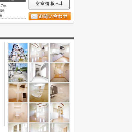
空室情報へ
17年
階建
造