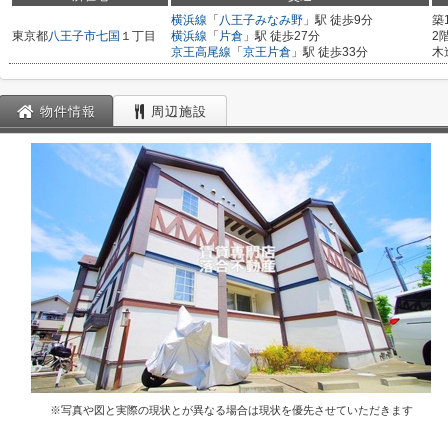
横浜線
「
八王子みなみ野
」駅 徒歩9分
築
東京都
八王子市
七国
１丁目
横浜線
「
片倉
」駅 徒歩27分
2
京王高尾線
「
京王片倉
」駅 徒歩33分
木
物件情報
周辺施設
※写真や図と実際の現状とが異なる場合は現状を優先させていただきます