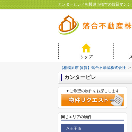
カンタービレ／相模原市橋本の賃貸マンシ
【相模原市 賃貸】落合不動産株式会社
>
カンタービレ
▼ご希望の物件をお探しします
同じエリアの物件
八王子市