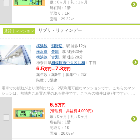
敷：0ヶ月｜礼：1ヶ月
所在階：1階
間取り：1R
面積：29.32㎡
リブリ・リティンデー
賃貸｜マンション
横浜線
「
淵野辺
」駅 徒歩12分
横浜線
「
矢部
」駅 徒歩23分
横浜線
「
古淵
」駅 徒歩28分
神奈川県
相模原市中央区
共和
１丁目
6.5
7.3
万円～
万円
築年数：築8年 ｜募集中：
2室
階数：3階建
電車での移動がより便利になる、2駅利用可能なマンションです。こちらのマン
ションは、敷地内ごみ置き場のある物件です。こちらの物件は築7年ですが、充
実の設備が整っています。こち...
6.5
万
円
(管理費・共益費 4,000円)
敷：0ヶ月｜礼：0ヶ月
所在階：1階
間取り：1K
面積：26.08㎡