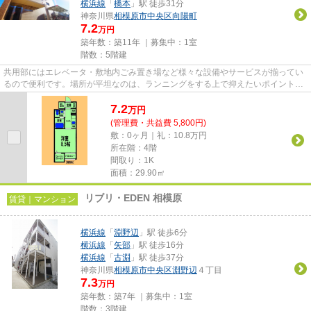
横浜線
「
橋本
」駅 徒歩31分
神奈川県
相模原市中央区
向陽町
7.2
万円
築年数：築11年 ｜募集中：
1室
階数：5階建
共用部にはエレベータ・敷地内ごみ置き場など様々な設備やサービスが揃ってい
るので便利です。場所が平坦なのは、ランニングをする上で抑えたいポイントで
すね。周辺に2駅あるので電車...
7.2
万
円
(管理費・共益費 5,800円)
敷：0ヶ月｜礼：10.8万円
所在階：4階
間取り：1K
面積：29.90㎡
リブリ・EDEN 相模原
賃貸｜マンション
横浜線
「
淵野辺
」駅 徒歩6分
横浜線
「
矢部
」駅 徒歩16分
横浜線
「
古淵
」駅 徒歩37分
神奈川県
相模原市中央区
淵野辺
４丁目
7.3
万円
築年数：築7年 ｜募集中：
1室
階数：3階建