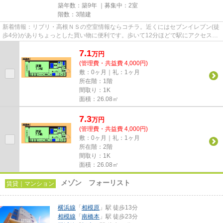
築年数：築9年 ｜募集中：
2室
階数：3階建
新着情報：リブリ・高根ＮＳの空室情報ならコチラ。近くにはセブンイレブン(徒
歩4分)がありちょっとした買い物に便利です。歩いて12分ほどで駅にアクセスで
きる、立地の良さも魅力の物...
7.1
万
円
(管理費・共益費 4,000円)
敷：0ヶ月｜礼：1ヶ月
所在階：1階
間取り：1K
面積：26.08㎡
7.3
万
円
(管理費・共益費 4,000円)
敷：0ヶ月｜礼：1ヶ月
所在階：2階
間取り：1K
面積：26.08㎡
メゾン フォーリスト
賃貸｜マンション
横浜線
「
相模原
」駅 徒歩13分
相模線
「
南橋本
」駅 徒歩23分