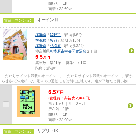
間取り：1K
面積：23.60㎡
オーインⅢ
賃貸｜マンション
横浜線
「
淵野辺
」駅 徒歩8分
横浜線
「
矢部
」駅 徒歩13分
横浜線
「
相模原
」駅 徒歩33分
神奈川県
相模原市中央区
鹿沼台
２丁目
6.5
万円
築年数：築21年 ｜募集中：
1室
階数：3階建
こだわりポイント満載のオーインⅢ。こだわりポイント満載のオーインⅢ。駅か
ら徒歩8分の物件で、電車での通勤にも便利な立地です。道が平坦だと買い物も
快適にできますね。相模原市中央...
6.5
万
円
(管理費・共益費 2,000円)
敷：1ヶ月｜礼：0ヶ月
所在階：1階
間取り：1K
面積：28.90㎡
リブリ・IK
賃貸｜マンション