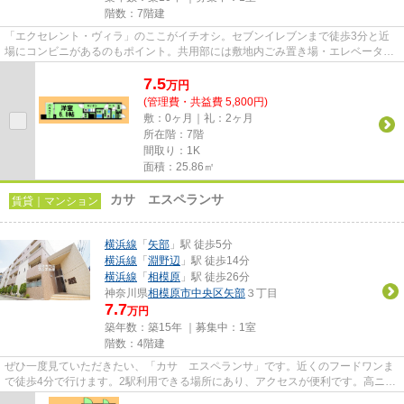
階数：7階建
「エクセレント・ヴィラ」のここがイチオシ。セブンイレブンまで徒歩3分と近
場にコンビニがあるのもポイント。共用部には敷地内ごみ置き場・エレベータな
ど様々な設備やサービスが揃っ...
7.5
万
円
(管理費・共益費 5,800円)
敷：0ヶ月｜礼：2ヶ月
所在階：7階
間取り：1K
面積：25.86㎡
カサ エスペランサ
賃貸｜マンション
横浜線
「
矢部
」駅 徒歩5分
横浜線
「
淵野辺
」駅 徒歩14分
横浜線
「
相模原
」駅 徒歩26分
神奈川県
相模原市中央区
矢部
３丁目
7.7
万円
築年数：築15年 ｜募集中：
1室
階数：4階建
ぜひ一度見ていただきたい、「カサ エスペランサ」です。近くのフードワンま
で徒歩4分で行けます。2駅利用できる場所にあり、アクセスが便利です。高ニー
ズな駅近の物件で、徒歩5分で...