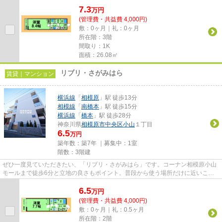
7.3
万
円
(管理費・共益費 4,000円)
敷：0ヶ月｜礼：0ヶ月
所在階：3階
間取り：1K
面積：26.08㎡
リブリ・さがみはら
賃貸｜マンション
横浜線
「
相模原
」駅 徒歩13分
相模線
「
南橋本
」駅 徒歩15分
横浜線
「
橋本
」駅 徒歩28分
神奈川県
相模原市中央区
小山
１丁目
6.5
万円
築年数：築7年 ｜募集中：
1室
階数：3階建
ぜひ一度見ていただきたい、「リブリ・さがみはら」です。コーナン相模原小山
モールまで徒歩6分と立地の良さもポイント。普段から使う場所だけに近いこと
は重要。こちらはマンションタ...
6.5
万
円
(管理費・共益費 4,000円)
敷：0ヶ月｜礼：0.5ヶ月
所在階：2階