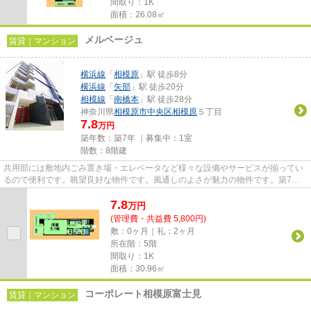
間取り：1K
面積：26.08㎡
メルベージュ
賃貸｜マンション
横浜線
「
相模原
」駅 徒歩8分
横浜線
「
矢部
」駅 徒歩20分
相模線
「
南橋本
」駅 徒歩28分
神奈川県
相模原市中央区
相模原
５丁目
7.8
万円
築年数：築7年 ｜募集中：
1室
階数：8階建
共用部には敷地内ごみ置き場・エレベータなど様々な設備やサービスが揃ってい
るので便利です。眺望良好な物件です。風通しのよさが魅力の物件です。築7年
でしっかりとした作りが特徴の...
7.8
万
円
(管理費・共益費 5,800円)
敷：0ヶ月｜礼：2ヶ月
所在階：5階
間取り：1K
面積：30.96㎡
コーポレート相模原富士見
賃貸｜マンション