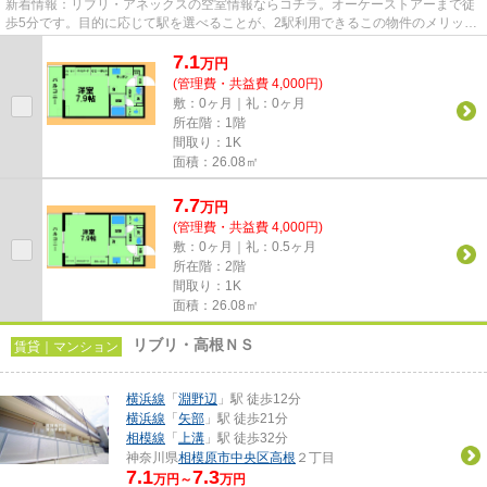
新着情報：リブリ・アネックスの空室情報ならコチラ。オーケーストアーまで徒
歩5分です。目的に応じて駅を選べることが、2駅利用できるこの物件のメリット
です。忙しい朝に遠くまでゴ...
7.1
万
円
(管理費・共益費 4,000円)
敷：0ヶ月｜礼：0ヶ月
所在階：1階
間取り：1K
面積：26.08㎡
7.7
万
円
(管理費・共益費 4,000円)
敷：0ヶ月｜礼：0.5ヶ月
所在階：2階
間取り：1K
面積：26.08㎡
リブリ・高根ＮＳ
賃貸｜マンション
横浜線
「
淵野辺
」駅 徒歩12分
横浜線
「
矢部
」駅 徒歩21分
相模線
「
上溝
」駅 徒歩32分
神奈川県
相模原市中央区
高根
２丁目
7.1
7.3
万円～
万円