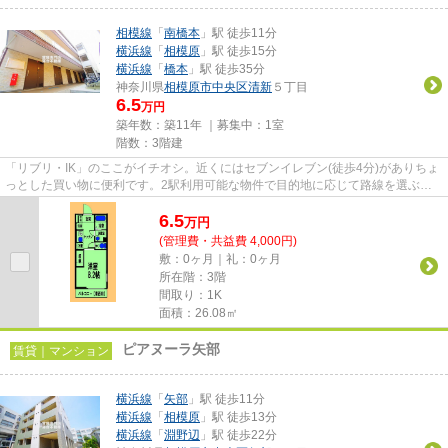
相模線
「
南橋本
」駅 徒歩11分
横浜線
「
相模原
」駅 徒歩15分
横浜線
「
橋本
」駅 徒歩35分
神奈川県
相模原市中央区
清新
５丁目
6.5
万円
築年数：築11年 ｜募集中：
1室
階数：3階建
「リブリ・IK」のここがイチオシ。近くにはセブンイレブン(徒歩4分)がありちょ
っとした買い物に便利です。2駅利用可能な物件で目的地に応じて路線を選ぶこ
とができます。造りとデザイ...
6.5
万
円
(管理費・共益費 4,000円)
敷：0ヶ月｜礼：0ヶ月
所在階：3階
間取り：1K
面積：26.08㎡
ピアヌーラ矢部
賃貸｜マンション
横浜線
「
矢部
」駅 徒歩11分
横浜線
「
相模原
」駅 徒歩13分
横浜線
「
淵野辺
」駅 徒歩22分