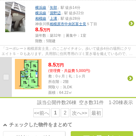
横浜線
「
矢部
」駅 徒歩14分
横浜線
「
淵野辺
」駅 徒歩22分
相模線
「
上溝
」駅 徒歩28分
神奈川県
相模原市中央区
富士見
５丁目
8.5
万円
築年数：築32年 ｜募集中：
1室
階数：5階建
「コーポレート相模原富士見」のここがイチオシ。歩いて徒歩4分の場所にクリ
エイトＳ・Ｄもあります。共用部に住民専用のゴミ置き場を備えているので、面
倒なゴミ出しも楽になります。...
8.5
万
円
(管理費・共益費 5,000円)
敷：0ヶ月｜礼：1ヶ月
所在階：2階
間取り：3LDK
面積：64.22㎡
該当公開件数
26
棟 空き数
31
件
1-20
棟表示
1
2
<<前へ
次へ>>
最初
チェックした物件をまとめて