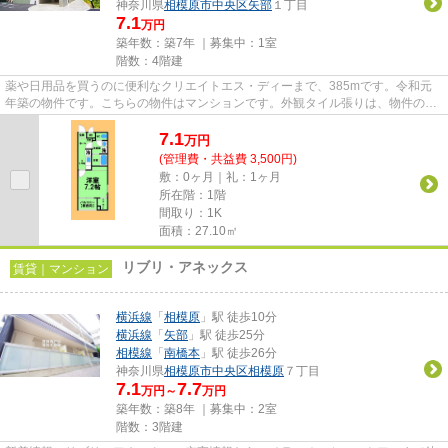
神奈川県
相模原市中央区
矢部
１丁目
7.1
万円
築年数：築7年 ｜募集中：
1室
階数：4階建
薬や日用品を買うのに便利なクリエイトエス・ディーまで、385mです。令和元
年築の物件です。こちらの物件はマンションです。外観タイル張りは、物件の個
性を引き出すことができます。...
7.1
万
円
(管理費・共益費 3,500円)
敷：0ヶ月｜礼：1ヶ月
所在階：1階
間取り：1K
面積：27.10㎡
リブリ・アネックス
賃貸｜マンション
横浜線
「
相模原
」駅 徒歩10分
横浜線
「
矢部
」駅 徒歩25分
相模線
「
南橋本
」駅 徒歩26分
神奈川県
相模原市中央区
相模原
７丁目
7.1
7.7
万円～
万円
築年数：築8年 ｜募集中：
2室
階数：3階建