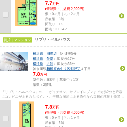
7.7
万
円
(管理費・共益費 2,900円)
敷：0ヶ月｜礼：2ヶ月
所在階：3階
間取り：1K
面積：31.14㎡
リブリ・ベルハウス
賃貸｜マンション
横浜線
「
淵野辺
」駅 徒歩5分
横浜線
「
矢部
」駅 徒歩17分
横浜線
「
古淵
」駅 徒歩36分
神奈川県
相模原市中央区
淵野辺
４丁目
7.8
万円
築年数：築8年 ｜募集中：
1室
階数：3階建
「リブリ・ベルハウス」のここがイチオシ。セブンイレブンまで徒歩2分と近場
にコンビニがあるのもポイント。平坦な場所にある物件なら毎日の移動も快適で
す。この物件は駅から徒歩5分...
7.8
万
円
(管理費・共益費 4,000円)
敷：0ヶ月｜礼：1ヶ月
所在階：3階