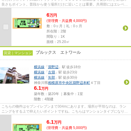
良さもポイント。普段から使う場所だけに近いことは重要。共用部にはエレベー
タ・敷地内ごみ置き場などが備...
6
万
円
(管理費・共益費 4,000円)
敷：0ヶ月｜礼：0ヶ月
所在階：2階
間取り：1K
面積：25.20㎡
ブルックス エトワール
賃貸｜マンション
横浜線
「
淵野辺
」駅 徒歩18分
横浜線
「
古淵
」駅 徒歩23分
横浜線
「
矢部
」駅 徒歩30分
神奈川県
相模原市中央区
淵野辺本町
４丁目
6.1
万円
築年数：築20年 ｜募集中：
1室
階数：4階建
こちらの物件はセブンイレブンまで304mにあります。場所が平坦なのは、ラン
ニングをする上で抑えたいポイントですね。こちらはマンションタイプになりま
す。建物の共用部にゴミ置き場...
6.1
万
円
(管理費・共益費 5,000円)