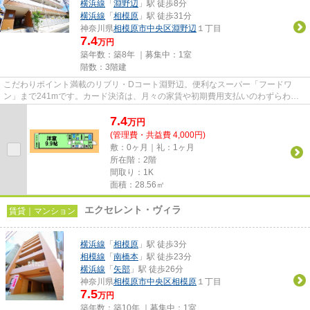
横浜線
「
淵野辺
」駅 徒歩8分
横浜線
「
相模原
」駅 徒歩31分
神奈川県
相模原市中央区
淵野辺
１丁目
7.4
万円
築年数：築8年 ｜募集中：
1室
階数：3階建
こだわりポイント満載のリブリ・Dコート淵野辺。便利なスーパー「フードワ
ン」まで241mです。カード決済は、月々の家賃や初期費用支払いのわずらわし
さを解消してくれます。築8年でし...
7.4
万
円
(管理費・共益費 4,000円)
敷：0ヶ月｜礼：1ヶ月
所在階：2階
間取り：1K
面積：28.56㎡
エクセレント・ヴィラ
賃貸｜マンション
横浜線
「
相模原
」駅 徒歩3分
相模線
「
南橋本
」駅 徒歩23分
横浜線
「
矢部
」駅 徒歩26分
神奈川県
相模原市中央区
相模原
１丁目
7.5
万円
築年数：築10年 ｜募集中：
1室