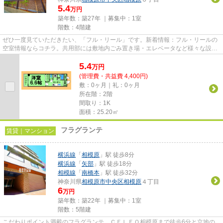
5.4
万円
築年数：築27年 ｜募集中：
1室
階数：4階建
ぜひ一度見ていただきたい、「フル・リール」です。新着情報：フル・リールの
空室情報ならコチラ。共用部には敷地内ごみ置き場・エレベータなど様々な設備
やサービスが揃っているので...
5.4
万
円
(管理費・共益費 4,400円)
敷：0ヶ月｜礼：0ヶ月
所在階：2階
間取り：1K
面積：25.20㎡
フラグランテ
賃貸｜マンション
横浜線
「
相模原
」駅 徒歩8分
横浜線
「
矢部
」駅 徒歩18分
相模線
「
南橋本
」駅 徒歩32分
神奈川県
相模原市中央区
相模原
４丁目
6
万円
築年数：築22年 ｜募集中：
1室
階数：5階建
こだわりポイント満載のフラグランテ。ＣＥＬＥＯ相模原まで徒歩6分と立地の