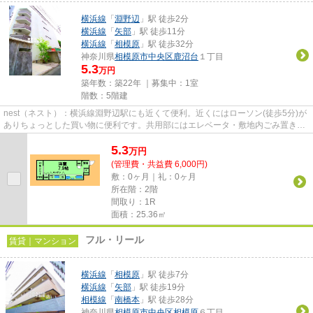
横浜線
「
淵野辺
」駅 徒歩2分
横浜線
「
矢部
」駅 徒歩11分
横浜線
「
相模原
」駅 徒歩32分
神奈川県
相模原市中央区
鹿沼台
１丁目
5.3
万円
築年数：築22年 ｜募集中：
1室
階数：5階建
nest（ネスト）：横浜線淵野辺駅にも近くて便利。近くにはローソン(徒歩5分)が
ありちょっとした買い物に便利です。共用部にはエレベータ・敷地内ごみ置き場
などが揃っており、とても充...
5.3
万
円
(管理費・共益費 6,000円)
敷：0ヶ月｜礼：0ヶ月
所在階：2階
間取り：1R
面積：25.36㎡
フル・リール
賃貸｜マンション
横浜線
「
相模原
」駅 徒歩7分
横浜線
「
矢部
」駅 徒歩19分
相模線
「
南橋本
」駅 徒歩28分
神奈川県
相模原市中央区
相模原
６丁目