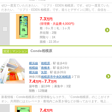
ぜひ一度見ていただきたい、「リブリ・EDEN 相模原」です。ぜひ一度見ていた
だきたい、「リブリ・EDEN 相模原」です。造りとデザインに関して、自信をも
って情報を提供できるマンショ...
7.3
万
円
(管理費・共益費 4,000円)
敷：0ヶ月｜礼：1ヶ月
所在階：2階
間取り：1K
面積：22.35㎡
Conde相模原
賃貸｜マンション
横浜線
「
相模原
」駅 徒歩4分
相模線
「
南橋本
」駅 徒歩24分
横浜線
「
矢部
」駅 徒歩26分
神奈川県
相模原市中央区
相模原
２丁目
7.4
7.7
万円～
万円
築年数：築19年 ｜募集中：
3室
階数：12階建
新着情報：Conde相模原の空室情報ならコチラ。「Conde相模原」のここがイチ
オシ。共用部にはエレベータ・敷地内ごみ置き場などが揃っております。地上12
階建ての物件。2駅利用できる物...
7.4
万
円