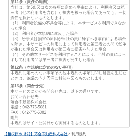
第11条（責任の範囲）
当社は、第5条又は次の各項に定める事由により、利用者又は第
三者（他の利用者を含む）が損害を被った場合であっても、一切
責任を負わないものとします。
（1） 利用者設備の不具合等により、本サービスを利用できなか
った場合
（2） 利用者が本規約に違反した場合
（3） 紛争又は損害の原因が当社の責に帰すべき事由による場合
を除き、本サービスの利用によって利用者と第三者との間で紛争
が生じた場合又は利用者が第三者に損害を与えた場合
（4） その他本サービスを利用することにより、当社の責によら
ずして利用者又は第三者に損害が発生した場合
第12条（本規約に定めのない事項）
本規約に定めのない事項その他本規約の条項に関し疑義を生じた
ときは、協議のうえ円満に解決を図るものとします。
第13条（問合せ先）
本サービスにかかる問合せ先は、以下の通りです。
お問い合わせ先
落合不動産株式会社
電話：042-775-5081
FAX：042-775-5082
附則
本規約はサイト公開日から実施するものとします。
【相模原市 賃貸】落合不動産株式会社
>
利用規約