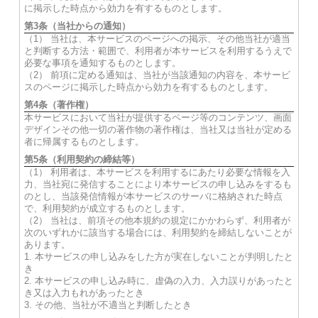
に掲示した時点から効力を有するものとします。
第3条（当社からの通知）
（1） 当社は、本サービスのページへの掲示、その他当社が適当
と判断する方法・範囲で、利用者が本サービスを利用するうえで
必要な事項を通知するものとします。
（2） 前項に定める通知は、当社が当該通知の内容を、本サービ
スのページに掲示した時点から効力を有するものとします。
第4条（著作権）
本サービスにおいて当社が提供するページ等のコンテンツ、画面
デザインその他一切の著作物の著作権は、当社又は当社が定める
者に帰属するものとします。
第5条（利用契約の締結等）
（1） 利用者は、本サービスを利用するにあたり必要な情報を入
力、当社宛に発信することにより本サービスの申し込みをするも
のとし、当該発信情報が本サービスのサーバに格納された時点
で、利用契約が成立するものとします。
（2） 当社は、前項その他本規約の規定にかかわらず、利用者が
次のいずれかに該当する場合には、利用契約を締結しないことが
あります。
1. 本サービスの申し込みをした方が実在しないことが判明したと
き
2. 本サービスの申し込み時に、虚偽の入力、入力誤りがあったと
き又は入力もれがあったとき
3. その他、当社が不適当と判断したとき