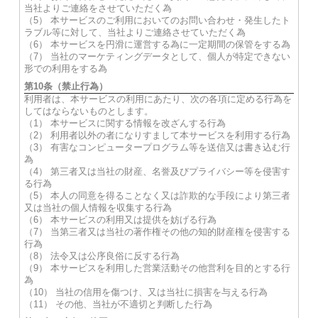
当社よりご連絡をさせていただく為
（5） 本サービスのご利用においてのお問い合わせ・発生したト
ラブル等に対して、当社よりご連絡させていただく為
（6） 本サービスを円滑に運営する為に一定期間の保管をする為
（7） 当社のマーケティングデータとして、個人が特定できない
形での利用をする為
第10条（禁止行為）
利用者は、本サービスの利用にあたり、次の各項に定める行為を
してはならないものとします。
（1） 本サービスに関する情報を改ざんする行為
（2） 利用者以外の者になりすまして本サービスを利用する行為
（3） 有害なコンピュータープログラム等を送信又は書き込む行
為
（4） 第三者又は当社の財産、名誉及びプライバシー等を侵害す
る行為
（5） 本人の同意を得ることなく又は詐欺的な手段により第三者
又は当社の個人情報を収集する行為
（6） 本サービスの利用又は提供を妨げる行為
（7） 当第三者又は当社の著作権その他の知的財産権を侵害する
行為
（8） 法令又は公序良俗に反する行為
（9） 本サービスを利用した営業活動その他営利を目的とする行
為
（10） 当社の信用を傷つけ、又は当社に損害を与える行為
（11） その他、当社が不適切と判断した行為