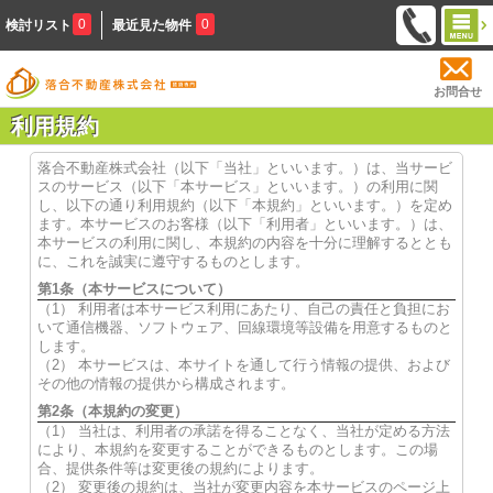
0
0
検討リスト
最近見た物件
お問合せ
利用規約
落合不動産株式会社（以下「当社」といいます。）は、当サービ
スのサービス（以下「本サービス」といいます。）の利用に関
し、以下の通り利用規約（以下「本規約」といいます。）を定め
ます。本サービスのお客様（以下「利用者」といいます。）は、
本サービスの利用に関し、本規約の内容を十分に理解するととも
に、これを誠実に遵守するものとします。
第1条（本サービスについて）
（1） 利用者は本サービス利用にあたり、自己の責任と負担にお
いて通信機器、ソフトウェア、回線環境等設備を用意するものと
します。
（2） 本サービスは、本サイトを通して行う情報の提供、および
その他の情報の提供から構成されます。
第2条（本規約の変更）
（1） 当社は、利用者の承諾を得ることなく、当社が定める方法
により、本規約を変更することができるものとします。この場
合、提供条件等は変更後の規約によります。
（2） 変更後の規約は、当社が変更内容を本サービスのページ上