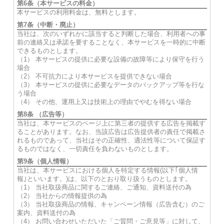
第6条（本サービスの料金）
本サービスの利用料金は、無料とします。
第7条（中断・廃止）
当社は、次のいずれかに該当すると判断した場合、利用者への事
前の連絡又は承諾を要することなく、本サービスを一時的に中断
できるものとします。
（1） 本サービスの提供に必要な設備の故障等により保守を行う
場合
（2） 不可抗力により本サービスを提供できない場合
（3） 本サービスの提供に必要なデータのバックアップ等を行な
う場合
（4） その他、運用上又は技術上の理由でやむを得ない場合
第8条 （広告等）
当社は、本サービスのページ上に第三者の提供する広告を掲載す
ることがあります。なお、当該広告は広告提供者の責任で掲載さ
れるものであって、当社はその正確性、適法性等について保証す
るものではなく、一切責任を負わないものとします。
第9条（個人情報）
当社は、本サービスにおける個人を特定する情報(以下｢個人情
報｣といいます。)は、以下のとおり取り扱うものとします。
（1） 当社取扱商品に関するご連絡、ご通知、資料送付の為
（2） 当社からの情報提供の為
（3） 当社取扱商品の情報、キャンペーン情報（広告含む）のご
案内、資料送付の為
（4） お問い合わせいただいた「ご質問・ご意見等」に対して、