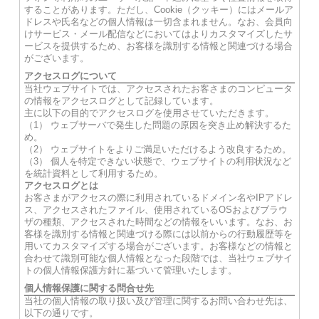
することがあります。ただし、Cookie（クッキー）にはメールア
ドレスや氏名などの個人情報は一切含まれません。なお、会員向
けサービス・メール配信などにおいてはよりカスタマイズしたサ
ービスを提供するため、お客様を識別する情報と関連づける場合
がございます。
アクセスログについて
当社ウェブサイトでは、アクセスされたお客さまのコンピュータ
の情報をアクセスログとして記録しています。
主に以下の目的でアクセスログを使用させていただきます。
（1） ウェブサーバで発生した問題の原因を突き止め解決するた
め。
（2） ウェブサイトをよりご満足いただけるよう改良するため。
（3） 個人を特定できない状態で、ウェブサイトの利用状況など
を統計資料として利用するため。
アクセスログとは
お客さまがアクセスの際に利用されているドメイン名やIPアドレ
ス、アクセスされたファイル、使用されているOSおよびブラウ
ザの種類、アクセスされた時間などの情報をいいます。なお、お
客様を識別する情報と関連づける際には以前からの行動履歴等を
用いてカスタマイズする場合がございます。お客様などの情報と
合わせて識別可能な個人情報となった段階では、当社ウェブサイ
トの個人情報保護方針に基づいて管理いたします。
個人情報保護に関する問合せ先
当社の個人情報の取り扱い及び管理に関するお問い合わせ先は、
以下の通りです。