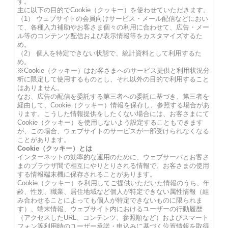
す。
主に以下の目的でCookie（クッキー）を使わせていただきます。
（1） ウェブサイトの会員向けサービス・メール配信などにおい
て、各種入力補助やお客さま個々の利用に合わせて、広告・メー
ル等のコンテンツ配信および表示情報等をカスタマイズするた
め。
（2） 個人を特定できない状態で、統計資料として利用するた
め。
※Cookie（クッキー）はお客さまへのサービス提供と利用状況分
析に限定して使用するものとし、それ以外の目的で利用すること
はありません。
なお、広告の配信を委託する第三者への委託に基づき、第三者を
経由して、Cookie（クッキー）情報を保存し、参照する場合があ
ります。こうした情報提供をしたくない場合には、お客さまにて
Cookie（クッキー）を使用しないよう設定することもできます
が、この場合、ウェブサイトのサービスが一部受けられなくなる
ことがあります。
Cookie（クッキー）とは
インターネットの効率的な運用のために、ウェブサーバとお客さ
まのブラウザ間で相互にやりとりされる情報で、お客さまの使用
する情報端末機に保存されることがあります。
Cookie（クッキー）を利用してご提供いただいた情報のうち、年
齢、性別、職業、居住地域など個人が特定できない属性情報（組
み合わせることによっても個人が特定できないものに限られま
す）、端末情報、ウェブサイト内におけるユーザーの行動履歴
（アクセスしたURL、コンテンツ、参照順など）およびスマート
フォン等利用時のユーザー承諾・申込みに基づく位置情報を取得