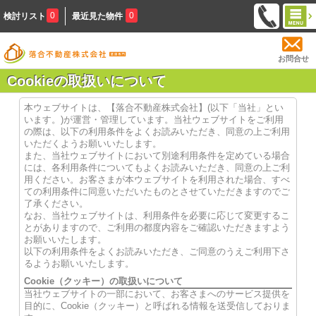
0
0
検討リスト
最近見た物件
お問合せ
Cookieの取扱いについて
本ウェブサイトは、【落合不動産株式会社】(以下「当社」とい
います。)が運営・管理しています。当社ウェブサイトをご利用
の際は、以下の利用条件をよくお読みいただき、同意の上ご利用
いただくようお願いいたします。
また、当社ウェブサイトにおいて別途利用条件を定めている場合
には、各利用条件についてもよくお読みいただき、同意の上ご利
用ください。お客さまが本ウェブサイトを利用された場合、すべ
ての利用条件に同意いただいたものとさせていただきますのでご
了承ください。
なお、当社ウェブサイトは、利用条件を必要に応じて変更するこ
とがありますので、ご利用の都度内容をご確認いただきますよう
お願いいたします。
以下の利用条件をよくお読みいただき、ご同意のうえご利用下さ
るようお願いいたします。
Cookie（クッキー）の取扱いについて
当社ウェブサイトの一部において、お客さまへのサービス提供を
目的に、Cookie（クッキー）と呼ばれる情報を送受信しておりま