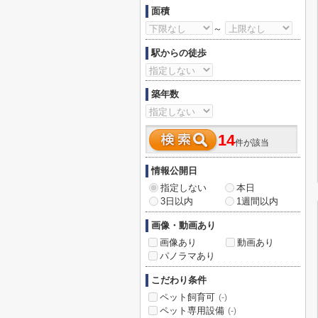
面積
～
駅からの徒歩
築年数
14
件が該当
情報公開日
指定しない
本日
3日以内
1週間以内
画像・動画あり
画像あり
動画あり
パノラマあり
こだわり条件
ペット飼育可
(-)
ペット専用設備
(-)