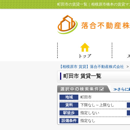
町田市の賃貸一覧｜相模原市橋本の賃貸マ
【相模原市 賃貸】落合不動産株式会社
>
町田市 賃貸一覧
≫さらに
地域
町田市
賃料
下限なし～上限なし
駅徒歩
指定しない
設備条件
指定なし