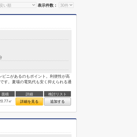
表示件数：
分
ンビニがあるのもポイント。利便性が高
です。夏場の電気代も安く抑えられる通
面積
詳細
検討リスト
20.77㎡
詳細を見る
追加する