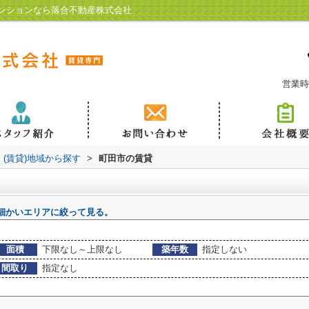
ンションなら落合不動産株式会社
営業時
(賃貸)地域から探す
>
町田市の賃貸
細かいエリアに絞って見る。
面積
下限なし～上限なし
築年数
指定しない
間取り
指定なし