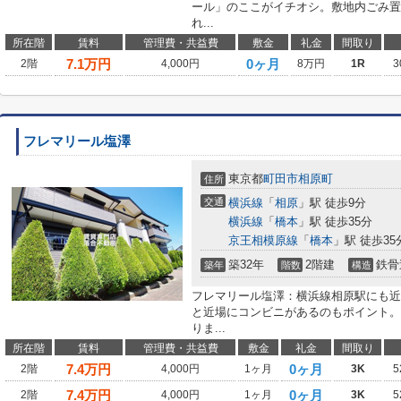
ール」のここがイチオシ。敷地内ごみ置
れ...
所在階
賃料
管理費・共益費
敷金
礼金
間取り
7.1
万円
0ヶ月
2階
4,000円
8万円
1R
3
フレマリール塩澤
東京都
町田市
相原町
住所
交通
横浜線
「
相原
」駅 徒歩9分
横浜線
「
橋本
」駅 徒歩35分
京王相模原線
「
橋本
」駅 徒歩35
築32年
2階建
鉄骨
築年
階数
構造
フレマリール塩澤：横浜線相原駅にも近
と近場にコンビニがあるのもポイント。
りま...
所在階
賃料
管理費・共益費
敷金
礼金
間取り
7.4
万円
0ヶ月
2階
4,000円
1ヶ月
3K
5
7.4
万円
0ヶ月
2階
4,000円
1ヶ月
3K
5