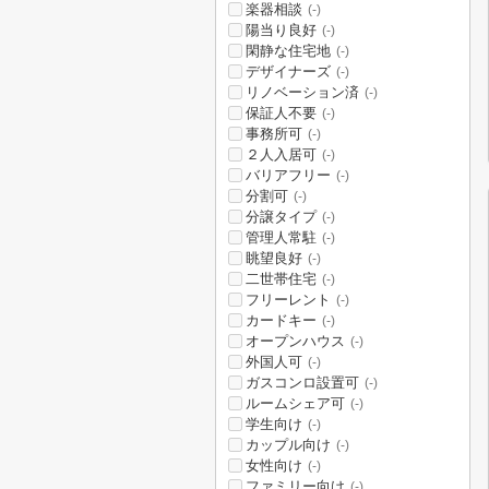
楽器相談
(-)
陽当り良好
(-)
閑静な住宅地
(-)
デザイナーズ
(-)
リノベーション済
(-)
保証人不要
(-)
事務所可
(-)
２人入居可
(-)
バリアフリー
(-)
分割可
(-)
分譲タイプ
(-)
管理人常駐
(-)
眺望良好
(-)
二世帯住宅
(-)
フリーレント
(-)
カードキー
(-)
オープンハウス
(-)
外国人可
(-)
ガスコンロ設置可
(-)
ルームシェア可
(-)
学生向け
(-)
カップル向け
(-)
女性向け
(-)
ファミリー向け
(-)