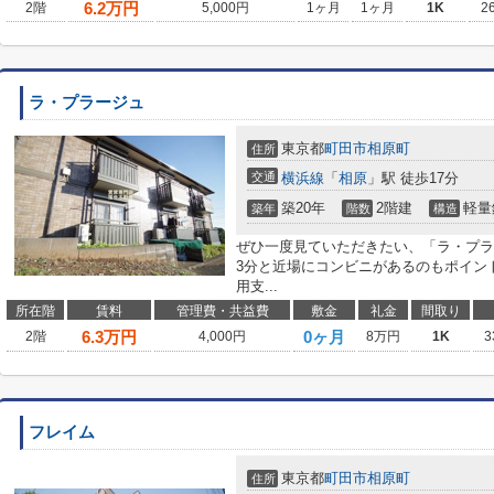
6.2
万円
2階
5,000円
1ヶ月
1ヶ月
1K
2
ラ・プラージュ
東京都
町田市
相原町
住所
交通
横浜線
「
相原
」駅 徒歩17分
築20年
2階建
軽量
築年
階数
構造
ぜひ一度見ていただきたい、「ラ・プラ
3分と近場にコンビニがあるのもポイン
用支...
所在階
賃料
管理費・共益費
敷金
礼金
間取り
6.3
万円
0ヶ月
2階
4,000円
8万円
1K
3
フレイム
東京都
町田市
相原町
住所