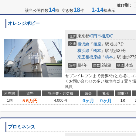
並び順：
14
18
1-14
該当公開件数
棟 空き数
件
棟表示
オレンジポピー
東京都
町田市
相原町
住所
交通
横浜線
「
相原
」駅 徒歩7分
横浜線
「
橋本
」駅 徒歩27分
京王相模原線
「
橋本
」駅 徒歩27
築4年
2階建
木造
築年
階数
構造
セブンイレブンまで徒歩3分と近場にコ
くお問い合わせの多い敷地内ゴミ置き場
風良...
所在階
賃料
管理費・共益費
敷金
礼金
間取り
5.6
万円
0ヶ月
0ヶ月
1階
4,000円
1K
プロミネンス