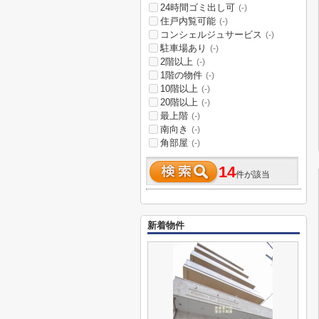
24時間ゴミ出し可
(-)
住戸内覧可能
(-)
コンシェルジュサービス
(-)
駐車場あり
(-)
2階以上
(-)
1階の物件
(-)
10階以上
(-)
20階以上
(-)
最上階
(-)
南向き
(-)
角部屋
(-)
14
件が該当
新着物件