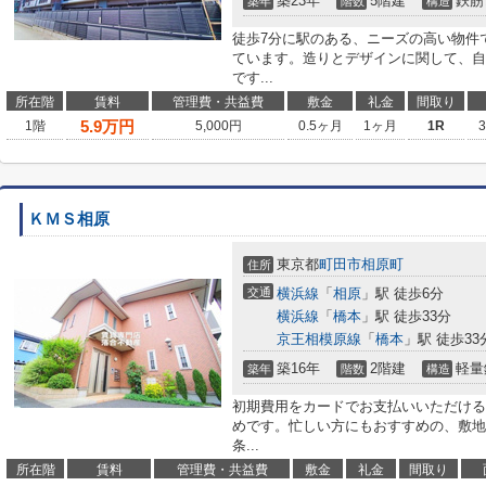
築23年
5階建
鉄筋
築年
階数
構造
徒歩7分に駅のある、ニーズの高い物件
ています。造りとデザインに関して、自
です...
所在階
賃料
管理費・共益費
敷金
礼金
間取り
5.9
万円
1階
5,000円
0.5ヶ月
1ヶ月
1R
ＫＭＳ相原
東京都
町田市
相原町
住所
交通
横浜線
「
相原
」駅 徒歩6分
横浜線
「
橋本
」駅 徒歩33分
京王相模原線
「
橋本
」駅 徒歩33
築16年
2階建
軽量
築年
階数
構造
初期費用をカードでお支払いいただける
めです。忙しい方にもおすすめの、敷地
条...
所在階
賃料
管理費・共益費
敷金
礼金
間取り