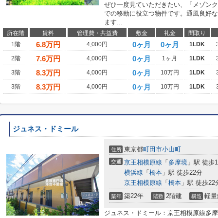
ぜひ一度見ていただきたい、「メゾンク
での移動に役立つ物件です。通風良好な
ます...
所在階
賃料
管理費・共益費
敷金
礼金
間取り
6.8
万円
0ヶ月
0ヶ月
1階
4,000円
1LDK
7.6
万円
0ヶ月
2階
4,000円
1ヶ月
1LDK
8.3
万円
0ヶ月
3階
4,000円
10万円
1LDK
8.3
万円
0ヶ月
3階
4,000円
10万円
1LDK
ジュネス・ドミール
東京都
町田市
小山町
住所
交通
京王相模原線
「
多摩境
」駅 徒歩1
横浜線
「
橋本
」駅 徒歩22分
京王相模原線
「
橋本
」駅 徒歩22
築22年
2階建
軽量
築年
階数
構造
ジュネス・ドミール：京王相模原線多摩