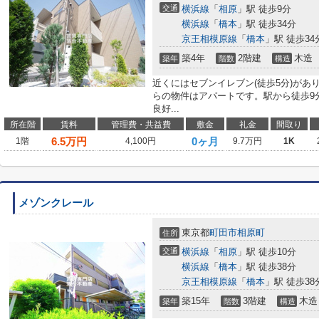
交通
横浜線
「
相原
」駅 徒歩9分
横浜線
「
橋本
」駅 徒歩34分
京王相模原線
「
橋本
」駅 徒歩34
築4年
2階建
木造
築年
階数
構造
近くにはセブンイレブン(徒歩5分)が
らの物件はアパートです。駅から徒歩9
良好...
所在階
賃料
管理費・共益費
敷金
礼金
間取り
6.5
万円
0ヶ月
1階
4,100円
9.7万円
1K
メゾンクレール
東京都
町田市
相原町
住所
交通
横浜線
「
相原
」駅 徒歩10分
横浜線
「
橋本
」駅 徒歩38分
京王相模原線
「
橋本
」駅 徒歩38
築15年
3階建
木造
築年
階数
構造