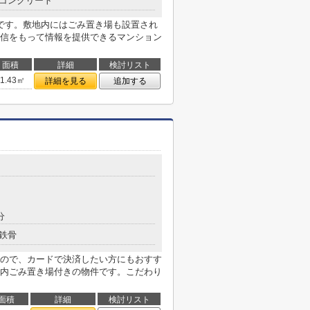
コンクリート
です。敷地内にはごみ置き場も設置され
信をもって情報を提供できるマンション
面積
詳細
検討リスト
31.43㎡
詳細を見る
追加する
分
鉄骨
ので、カードで決済したい方にもおすす
内ごみ置き場付きの物件です。こだわり
面積
詳細
検討リスト