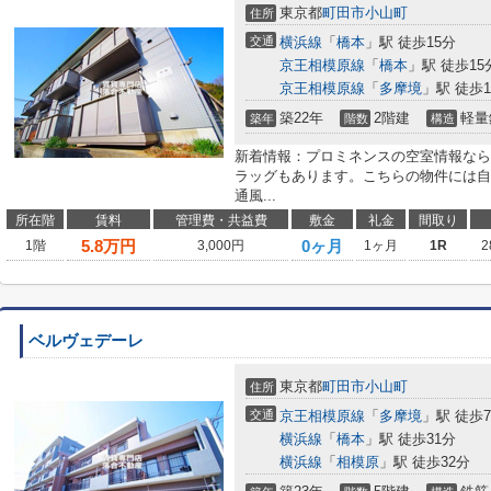
東京都
町田市
小山町
住所
交通
横浜線
「
橋本
」駅 徒歩15分
京王相模原線
「
橋本
」駅 徒歩15
京王相模原線
「
多摩境
」駅 徒歩1
築22年
2階建
軽量
築年
階数
構造
新着情報：プロミネンスの空室情報なら
ラッグもあります。こちらの物件には自
通風...
所在階
賃料
管理費・共益費
敷金
礼金
間取り
5.8
万円
0ヶ月
1階
3,000円
1ヶ月
1R
2
ベルヴェデーレ
東京都
町田市
小山町
住所
交通
京王相模原線
「
多摩境
」駅 徒歩
横浜線
「
橋本
」駅 徒歩31分
横浜線
「
相模原
」駅 徒歩32分