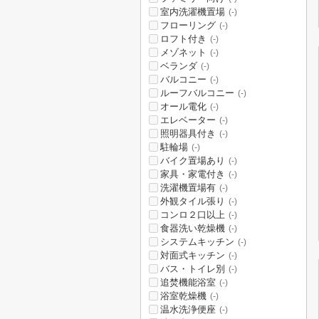
室内洗濯機置場
(-)
フローリング
(-)
ロフト付き
(-)
メゾネット
(-)
ベランダ
(-)
バルコニー
(-)
ルーフバルコニー
(-)
オール電化
(-)
エレベーター
(-)
照明器具付き
(-)
駐輪場
(-)
バイク置場あり
(-)
家具・家電付き
(-)
洗濯機置場有
(-)
外観タイル張り
(-)
コンロ２口以上
(-)
食器洗い乾燥機
(-)
システムキッチン
(-)
対面式キッチン
(-)
バス・トイレ別
(-)
追焚機能浴室
(-)
浴室乾燥機
(-)
温水洗浄便座
(-)