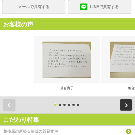
メールで共有する
LINEで共有する
お客様の声
落合貴子
落合
前
こだわり特集
相模原の新築＆築浅の賃貸物件