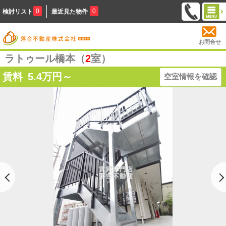
0
0
検討リスト
最近見た物件
お問合せ
ラトゥール橋本（
2
室）
賃料
5.4
万円～
空室情報を確認