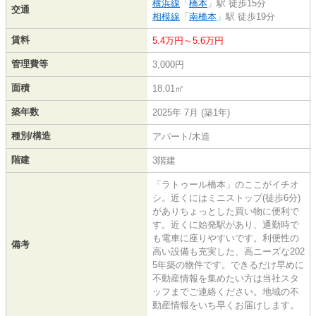
横浜線
「
橋本
」駅 徒歩15分
交通
相模線
「
南橋本
」駅 徒歩19分
賃料
5.4万円～5.6万円
管理費等
3,000円
面積
18.01㎡
築年数
2025年 7月 (築1年)
種別/構造
アパート/木造
階建
3階建
「ラトゥール橋本」のここがイチオ
シ。近くにはミニストップ(徒歩6分)
がありちょっとした買い物に便利で
す。近くに始発駅があり、通勤時で
も電車に座りやすいです。利便性の
備考
高い設備も充実した、高ニーズな202
5年築の物件です。できるだけ早めに
不動産情報を集めたい方は当社スタ
ッフまでご連絡ください。地域の不
動産情報をいち早くお届けします。