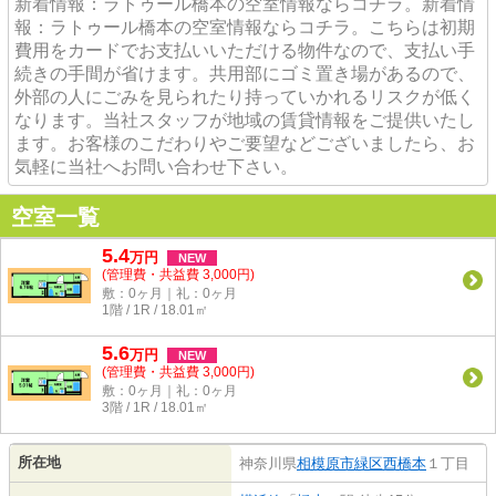
新着情報：ラトゥール橋本の空室情報ならコチラ。新着情
報：ラトゥール橋本の空室情報ならコチラ。こちらは初期
費用をカードでお支払いいただける物件なので、支払い手
続きの手間が省けます。共用部にゴミ置き場があるので、
外部の人にごみを見られたり持っていかれるリスクが低く
なります。当社スタッフが地域の賃貸情報をご提供いたし
ます。お客様のこだわりやご要望などございましたら、お
気軽に当社へお問い合わせ下さい。
空室一覧
5.4
万
円
NEW
(管理費・共益費 3,000円)
敷：0ヶ月｜礼：0ヶ月
1階 / 1R / 18.01㎡
5.6
万
円
NEW
(管理費・共益費 3,000円)
敷：0ヶ月｜礼：0ヶ月
3階 / 1R / 18.01㎡
所在地
神奈川県
相模原市緑区
西橋本
１丁目