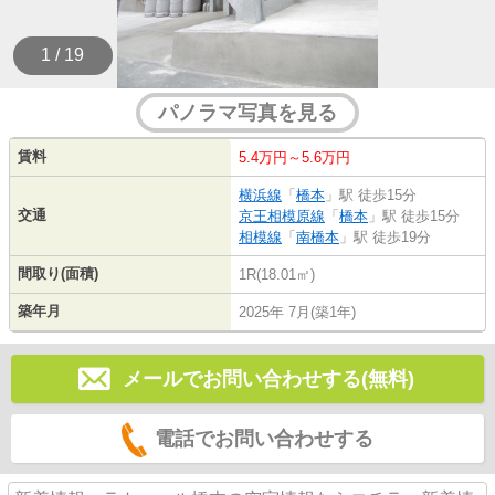
1 / 19
パノラマ写真を見る
賃料
5.4万円～5.6万円
横浜線
「
橋本
」駅 徒歩15分
交通
京王相模原線
「
橋本
」駅 徒歩15分
相模線
「
南橋本
」駅 徒歩19分
間取り(面積)
1R(18.01㎡)
築年月
2025年 7月(築1年)
メールでお問い合わせする(無料)
電話でお問い合わせする