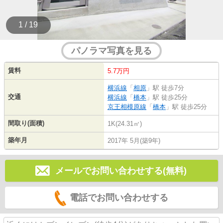
1 / 19
パノラマ写真を見る
賃料
5.7万円
横浜線
「
相原
」駅 徒歩7分
交通
横浜線
「
橋本
」駅 徒歩25分
京王相模原線
「
橋本
」駅 徒歩25分
間取り(面積)
1K(24.31㎡)
築年月
2017年 5月(築9年)
メールでお問い合わせする(無料)
電話でお問い合わせする