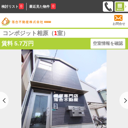
0
0
検討リスト
最近見た物件
お問合せ
コンポジット相原（
1
室）
賃料
5.7万円
空室情報を確認