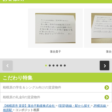
落合貴子
落合
前
こだわり特集
相模原の学生＆シングル向けの賃貸物件
相模原の礼金0の賃貸物件
【相模原市 賃貸】落合不動産株式会社
>
(賃貸)路線・駅から探す
>
JR横浜線
>
相原駅
>
コンポジット相原