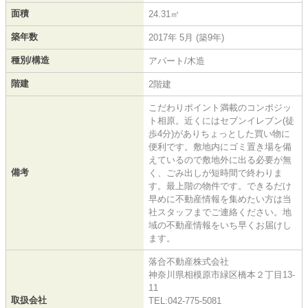
面積
24.31㎡
築年数
2017年 5月 (築9年)
種別/構造
アパート/木造
階建
2階建
こだわりポイント満載のコンポジッ
ト相原。近くにはセブンイレブン(徒
歩4分)がありちょっとした買い物に
便利です。敷地内にゴミ置き場を備
えているので敷地外に出る必要が無
備考
く、ごみ出しが短時間で終わりま
す。最上階の物件です。できるだけ
早めに不動産情報を集めたい方は当
社スタッフまでご連絡ください。地
域の不動産情報をいち早くお届けし
ます。
落合不動産株式会社
神奈川県相模原市緑区橋本２丁目13-
11
取扱会社
TEL:042-775-5081