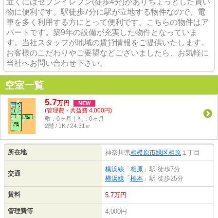
近くにはセブンイレブン(徒歩4分)がありちょっとした買い
物に便利です。駅徒歩7分に駅が立地する物件なので、電
車を多く利用する方にとって便利です。こちらの物件はア
パートです。築9年の設備が充実した物件となっていま
す。当社スタッフが地域の賃貸情報をご提供いたします。
お客様のこだわりやご要望などございましたら、お気軽に
当社へお問い合わせ下さい。
空室一覧
5.7
万
円
NEW
(管理費・共益費 4,000円)
敷：0ヶ月｜礼：0ヶ月
2階 / 1K / 24.31㎡
所在地
神奈川県
相模原市緑区
相原
１丁目
横浜線
「
相原
」駅 徒歩7分
交通
横浜線
「
橋本
」駅 徒歩25分
賃料
5.7万円
管理費等
4,000円