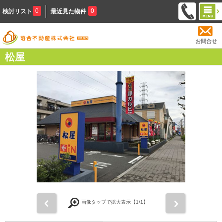
0
0
検討リスト
最近見た物件
お問合せ
松屋
前
次
画像タップで拡大表示【
1
/1】