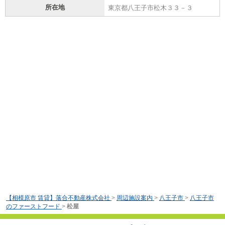
所在地
東京都八王子市松木３３－３
【相模原市 賃貸】落合不動産株式会社
>
周辺施設案内
>
八王子市
>
八王子市
のファーストフード
>
松屋