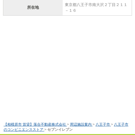
東京都八王子市南大沢２丁目２１１
所在地
－１６
【相模原市 賃貸】落合不動産株式会社
>
周辺施設案内
>
八王子市
>
八王子市
のコンビニエンスストア
>
セブンイレブン