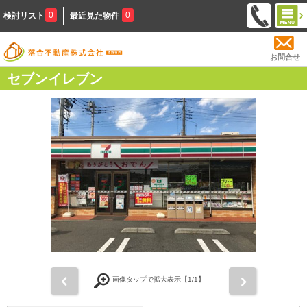
0
0
検討リスト
最近見た物件
お問合せ
セブンイレブン
前
次
画像タップで拡大表示【
1
/1】