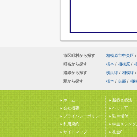
市区町村から探す
相模原市中央区
/
町名から探す
橋本
/
相模原
/
路線から探す
横浜線
/
相模線
/
駅から探す
橋本
/
矢部
/
相
ホーム
新築＆築浅
会社概要
ペット可
プライバシーポリシー
駐車場付
利用規約
学生＆シング
サイトマップ
礼金0