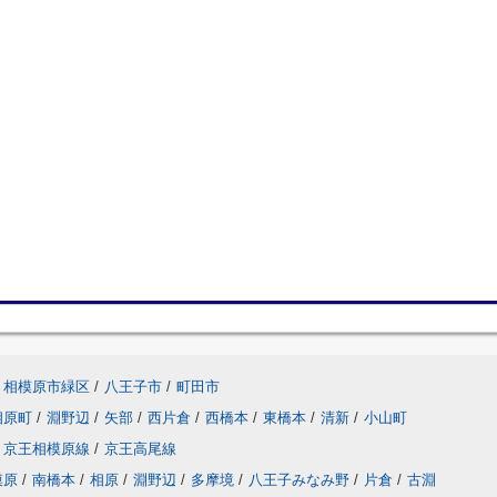
相模原市緑区
/
八王子市
/
町田市
相原町
/
淵野辺
/
矢部
/
西片倉
/
西橋本
/
東橋本
/
清新
/
小山町
京王相模原線
/
京王高尾線
模原
/
南橋本
/
相原
/
淵野辺
/
多摩境
/
八王子みなみ野
/
片倉
/
古淵