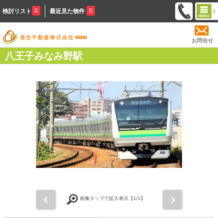
0
0
検討リスト
最近見た物件
お問合せ
八王子みなみ野駅
前
次
画像タップで拡大表示【
1
/1】