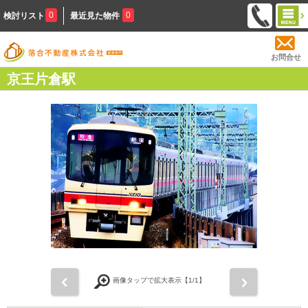
0
0
検討リスト
最近見た物件
お問合せ
京王片倉駅
前
次
画像タップで拡大表示【
1
/1】