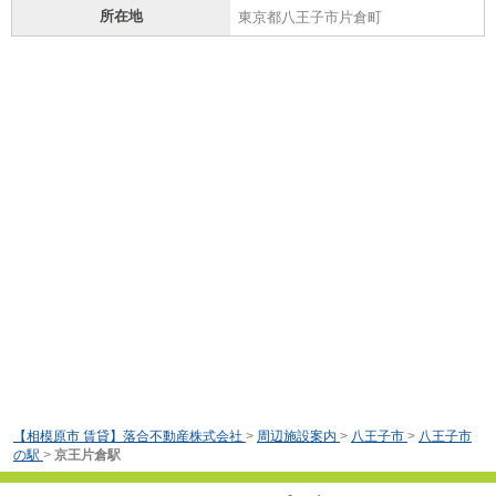
所在地
東京都八王子市片倉町
【相模原市 賃貸】落合不動産株式会社
>
周辺施設案内
>
八王子市
>
八王子市
の駅
>
京王片倉駅