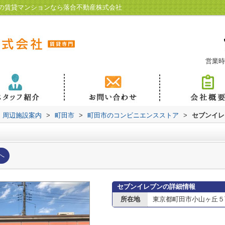
の賃貸マンションなら落合不動産株式会社
営業時
周辺施設案内
>
町田市
>
町田市のコンビニエンスストア
>
セブンイレ
へ
セブンイレブンの詳細情報
所在地
東京都町田市小山ヶ丘５