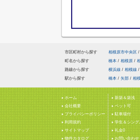
市区町村から探す
相模原市中央区
/
町名から探す
橋本
/
相模原
/
路線から探す
横浜線
/
相模線
/
駅から探す
橋本
/
矢部
/
相
ホーム
新築＆築浅
会社概要
ペット可
プライバシーポリシー
駐車場付
利用規約
学生＆シング
サイトマップ
礼金0
物件カタログ
お問い合わせ