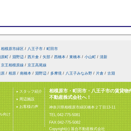
相模原市緑区
/
八王子市
/
町田市
相原町
/
淵野辺
/
西片倉
/
矢部
/
西橋本
/
東橋本
/
小山町
/
清新
京王相模原線
/
京王高尾線
模原
/
相原
/
南橋本
/
淵野辺
/
多摩境
/
八王子みなみ野
/
片倉
/
古淵
相模原市・町田市・八王子市の賃貸物
スタッフ紹介
不動産株式会社へ！
周辺施設
お客様の声
神奈川県相模原市緑区橋本２丁目13-11
ル向け
TEL:042-775-5081
FAX:042-775-5082
Copyright(c) 落合不動産株式会社