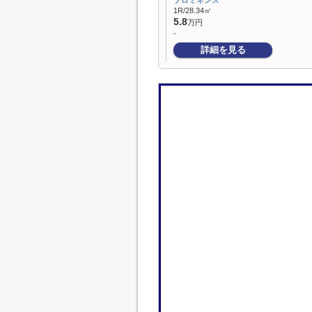
プロミネンス
1R/28.34㎡
5.8
万円
-
詳細を見る