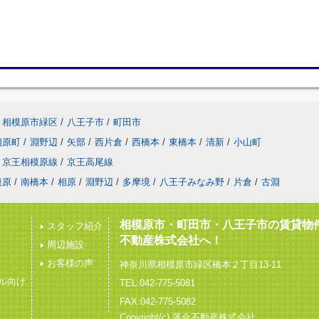
相模原市緑区
/
八王子市
/
町田市
相原町
/
淵野辺
/
矢部
/
西片倉
/
西橋本
/
東橋本
/
清新
/
小山町
京王相模原線
/
京王高尾線
模原
/
南橋本
/
相原
/
淵野辺
/
多摩境
/
八王子みなみ野
/
片倉
/
古淵
相模原市・町田市・八王子市の賃貸物
スタッフ紹介
不動産株式会社へ！
周辺施設
お客様の声
神奈川県相模原市緑区橋本２丁目13-11
ル向け
TEL:042-775-5081
FAX:042-775-5082
Copyright(c) 落合不動産株式会社