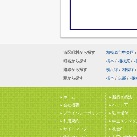
市区町村から探す
相模原市中央区
/
町名から探す
橋本
/
相模原
/
路線から探す
横浜線
/
相模線
/
駅から探す
橋本
/
矢部
/
相
ホーム
新築＆築浅
会社概要
ペット可
プライバシーポリシー
駐車場付
利用規約
学生＆シング
サイトマップ
礼金0
物件カタログ
お問い合わせ