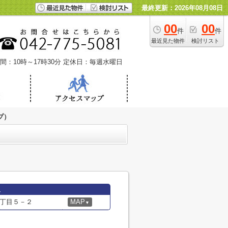
最終更新：2026年08月08日
00
00
件
件
最近見た物件
検討リスト
間：10時～17時30分
定休日：毎週水曜日
プ）
報
丁目５－２
MAP
▼