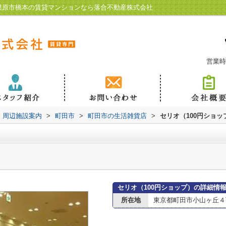
相模原市橋本の賃貸マンションなら落合不動産株式会社
営業時
周辺施設案内
>
町田市
>
町田市の生活雑貨店
>
セリオ（100円ショッ
セリオ（100円ショップ）の詳細情
所在地
東京都町田市小山ヶ丘４