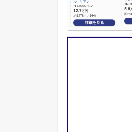
ル リアン
1R/2
2LDK/55.86㎡
5.8
12.7
万円
約66
約1278m／16分
詳細を見る