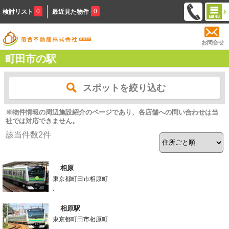
0
0
検討リスト
最近見た物件
お問合せ
町田市の駅
スポットを絞り込む
※物件情報の周辺施設紹介のページであり、各店舗への問い合わせは当
社では対応できません。
該当件数
2
件
相原
東京都町田市相原町
-
相原駅
東京都町田市相原町