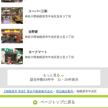
-
スーパー三和
神奈川県相模原市中央区並木３丁目
-
吉野家
神奈川県相模原市中央区富士見２丁目
-
ヨークマート
神奈川県相模原市中央区富士見２丁目
-
もっと見る
該当件数83件中
11
－
20
件表示
【相模原市 賃貸】落合不動産株式会社
>
周辺施設案内
>
相模原市中央区
ページトップに戻る