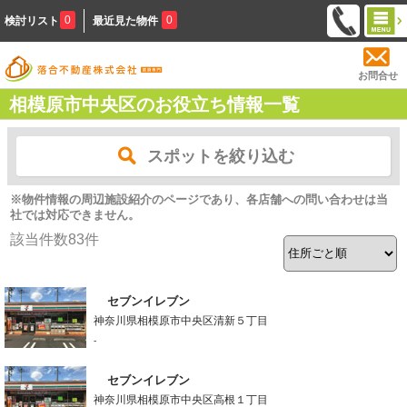
0
0
検討リスト
最近見た物件
お問合せ
相模原市中央区のお役立ち情報一覧
スポットを絞り込む
※物件情報の周辺施設紹介のページであり、各店舗への問い合わせは当
社では対応できません。
該当件数
83
件
セブンイレブン
神奈川県相模原市中央区清新５丁目
-
セブンイレブン
神奈川県相模原市中央区高根１丁目