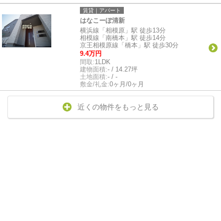
賃貸｜アパート
はなこーぽ清新
横浜線「相模原」駅 徒歩13分
相模線「南橋本」駅 徒歩14分
京王相模原線「橋本」駅 徒歩30分
9.4万円
間取:
1LDK
建物面積:
- / 14.27坪
土地面積:
- / -
敷金/礼金:
0ヶ月/0ヶ月
近くの物件をもっと見る