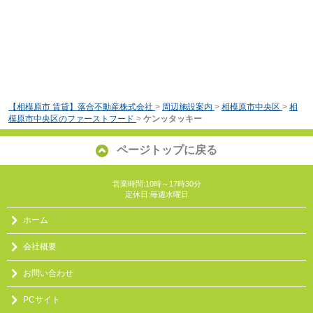
【相模原市 賃貸】落合不動産株式会社
>
周辺施設案内
>
相模原市中央区
>
相
模原市中央区のファーストフード
>
ケンッタッキー
ページトップに戻る
営業時間:10時～17時30分
定休日:毎週水曜日
ホーム
会社概要
お問い合わせ
PCサイト