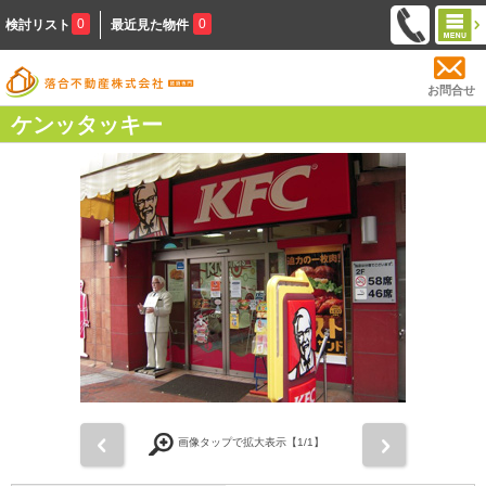
0
0
検討リスト
最近見た物件
お問合せ
ケンッタッキー
前
次
画像タップで拡大表示【
1
/1】