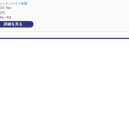
リントンハイツ矢部
/37.70㎡
万円
3m／6分
詳細を見る