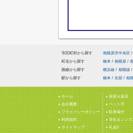
市区町村から探す
相模原市中央区
/
町名から探す
橋本
/
相模原
/
路線から探す
横浜線
/
相模線
/
駅から探す
橋本
/
矢部
/
相
ホーム
新築＆築浅
会社概要
ペット可
プライバシーポリシー
駐車場付
利用規約
学生＆シング
サイトマップ
礼金0