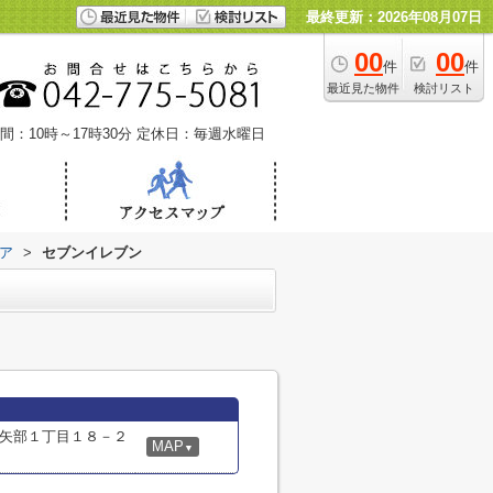
最終更新：2026年08月07日
00
00
件
件
最近見た物件
検討リスト
間：10時～17時30分
定休日：毎週水曜日
ア
>
セブンイレブン
矢部１丁目１８－２
MAP
▼