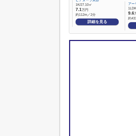
ピアヌーラ矢部
アー
1K/27.10㎡
1LDK
7.1
万円
9.6
約112m／2分
約43
詳細を見る