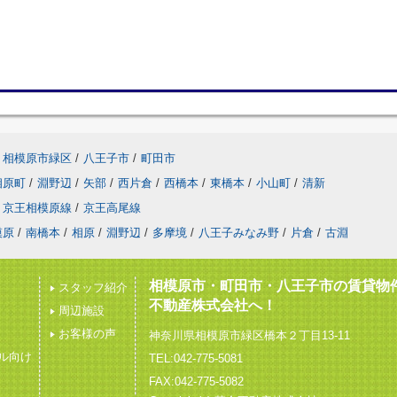
相模原市緑区
/
八王子市
/
町田市
相原町
/
淵野辺
/
矢部
/
西片倉
/
西橋本
/
東橋本
/
小山町
/
清新
京王相模原線
/
京王高尾線
模原
/
南橋本
/
相原
/
淵野辺
/
多摩境
/
八王子みなみ野
/
片倉
/
古淵
相模原市・町田市・八王子市の賃貸物
スタッフ紹介
不動産株式会社へ！
周辺施設
お客様の声
神奈川県相模原市緑区橋本２丁目13-11
ル向け
TEL:042-775-5081
FAX:042-775-5082