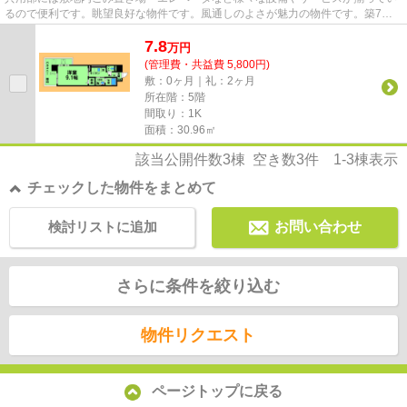
るので便利です。眺望良好な物件です。風通しのよさが魅力の物件です。築7年
でしっかりとした作りが特徴の...
7.8
万
円
(管理費・共益費 5,800円)
敷：0ヶ月｜礼：2ヶ月
所在階：5階
間取り：1K
面積：30.96㎡
該当公開件数
3
棟 空き数
3
件
1-3
棟表示
チェックした物件をまとめて
検討リストに追加
お問い合わせ
さらに条件を絞り込む
物件リクエスト
ページトップに戻る