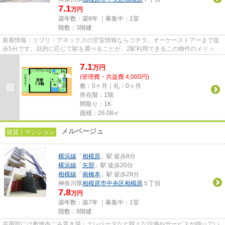
7.1
万円
築年数：築8年 ｜募集中：
1室
階数：3階建
新着情報：リブリ・アネックスの空室情報ならコチラ。オーケーストアーまで徒
歩5分です。目的に応じて駅を選べることが、2駅利用できるこの物件のメリット
です。忙しい朝に遠くまでゴ...
7.1
万
円
(管理費・共益費 4,000円)
敷：0ヶ月｜礼：0ヶ月
所在階：1階
間取り：1K
面積：26.08㎡
メルベージュ
賃貸｜マンション
横浜線
「
相模原
」駅 徒歩8分
横浜線
「
矢部
」駅 徒歩20分
相模線
「
南橋本
」駅 徒歩28分
神奈川県
相模原市中央区
相模原
５丁目
7.8
万円
築年数：築7年 ｜募集中：
1室
階数：8階建
共用部には敷地内ごみ置き場・エレベータなど様々な設備やサービスが揃ってい