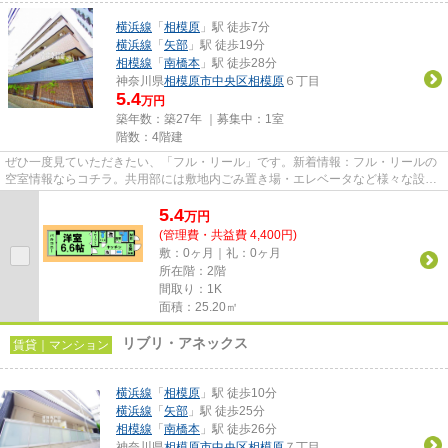
横浜線
「
相模原
」駅 徒歩7分
横浜線
「
矢部
」駅 徒歩19分
相模線
「
南橋本
」駅 徒歩28分
神奈川県
相模原市中央区
相模原
６丁目
5.4
万円
築年数：築27年 ｜募集中：
1室
階数：4階建
ぜひ一度見ていただきたい、「フル・リール」です。新着情報：フル・リールの
空室情報ならコチラ。共用部には敷地内ごみ置き場・エレベータなど様々な設備
やサービスが揃っているので...
5.4
万
円
(管理費・共益費 4,400円)
敷：0ヶ月｜礼：0ヶ月
所在階：2階
間取り：1K
面積：25.20㎡
リブリ・アネックス
賃貸｜マンション
横浜線
「
相模原
」駅 徒歩10分
横浜線
「
矢部
」駅 徒歩25分
相模線
「
南橋本
」駅 徒歩26分
神奈川県
相模原市中央区
相模原
７丁目