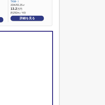
TKM-Ⅰ
2DK/55.25㎡
13.2
万円
約292m／4分
詳細を見る