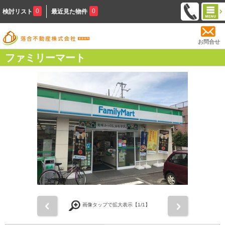
0
0
検討リスト
最近見た物件
お問合せ
ファミリーマート
前
次
画像タップで拡大表示【
1
/1】