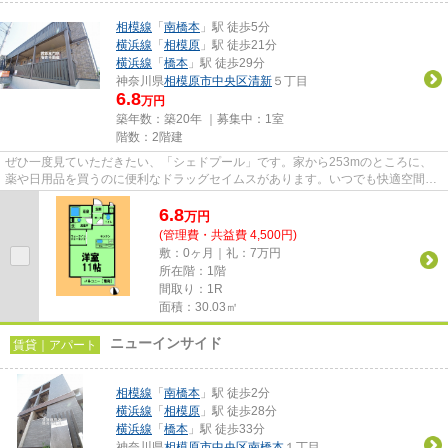
相模線
「
南橋本
」駅 徒歩5分
横浜線
「
相模原
」駅 徒歩21分
横浜線
「
橋本
」駅 徒歩29分
神奈川県
相模原市中央区
清新
５丁目
6.8
万円
築年数：築20年 ｜募集中：
1室
階数：2階建
ぜひ一度見ていただきたい、「シェドプール」です。家から253mのところに、
薬や日用品を買うのに便利なドラッグセイムスがあります。いつでも快適空間を
味わえる通風良好な気持ちよい...
6.8
万
円
(管理費・共益費 4,500円)
敷：0ヶ月｜礼：7万円
所在階：1階
間取り：1R
面積：30.03㎡
ニューインサイド
賃貸｜アパート
相模線
「
南橋本
」駅 徒歩2分
横浜線
「
相模原
」駅 徒歩28分
横浜線
「
橋本
」駅 徒歩33分
神奈川県
相模原市中央区
南橋本
１丁目