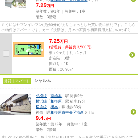
7.25
万円
築年数：築1年 ｜募集中：
1室
階数：3階建
近くにはセブンイレブン(徒歩5分)がありちょっとした買い物に便利です。こちら
の物件はアパートです。カード決済は、月々の家賃や初期費用支払いのわずらわ
しさを解消してくれます。場...
7.25
万
円
(管理費・共益費 3,500円)
敷：0ヶ月｜礼：1ヶ月
所在階：3階
間取り：1K
面積：26.90㎡
シャルム
賃貸｜アパート
相模線
「
南橋本
」駅 徒歩9分
横浜線
「
相模原
」駅 徒歩19分
横浜線
「
橋本
」駅 徒歩33分
神奈川県
相模原市中央区
清新
５丁目
9.4
万円
築年数：築12年 ｜募集中：
1室
階数：2階建
歩いて351mの場所に、角上魚類があります。カード決済で手元にお金がなくて