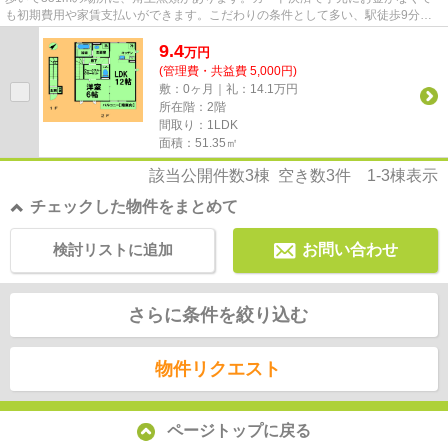
も初期費用や家賃支払いができます。こだわりの条件として多い、駅徒歩9分の
物件です。こちらの物件はアパー...
9.4
万
円
(管理費・共益費 5,000円)
敷：0ヶ月｜礼：14.1万円
所在階：2階
間取り：1LDK
面積：51.35㎡
該当公開件数
3
棟 空き数
3
件
1-3
棟表示
チェックした物件をまとめて
検討リストに追加
お問い合わせ
さらに条件を絞り込む
物件リクエスト
ページトップに戻る