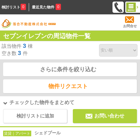
0
0
検討リスト
最近見た物件
お問合せ
セブンイレブンの周辺物件一覧
3
該当物件
棟
3
空き数
件
さらに条件を絞り込む
物件リクエスト
チェックした物件をまとめて
検討リストに追加
お問い合わせ
シェドプール
賃貸｜アパート