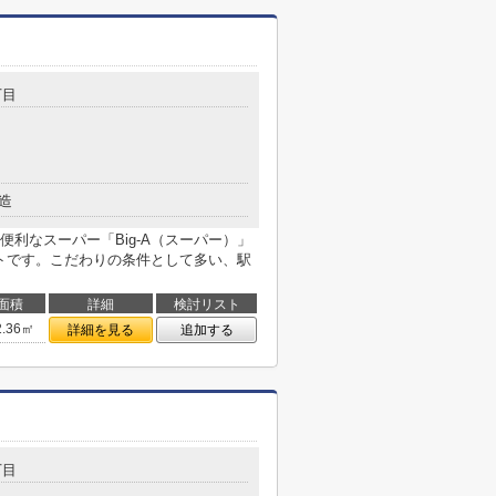
丁目
造
利なスーパー「Big-A（スーパー）」
ートです。こだわりの条件として多い、駅
面積
詳細
検討リスト
2.36㎡
詳細を見る
追加する
丁目