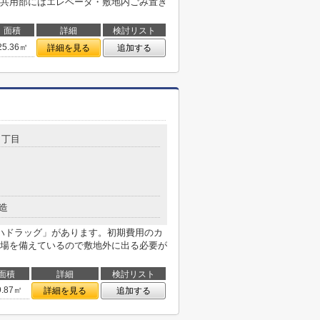
共用部にはエレベータ・敷地内ごみ置き
面積
詳細
検討リスト
25.36㎡
詳細を見る
追加する
２丁目
造
ハドラッグ」があります。初期費用のカ
場を備えているので敷地外に出る必要が
面積
詳細
検討リスト
9.87㎡
詳細を見る
追加する