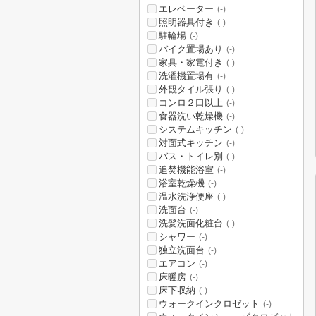
エレベーター
(-)
照明器具付き
(-)
駐輪場
(-)
バイク置場あり
(-)
家具・家電付き
(-)
洗濯機置場有
(-)
外観タイル張り
(-)
コンロ２口以上
(-)
食器洗い乾燥機
(-)
システムキッチン
(-)
対面式キッチン
(-)
バス・トイレ別
(-)
追焚機能浴室
(-)
浴室乾燥機
(-)
温水洗浄便座
(-)
洗面台
(-)
洗髪洗面化粧台
(-)
シャワー
(-)
独立洗面台
(-)
エアコン
(-)
床暖房
(-)
床下収納
(-)
ウォークインクロゼット
(-)