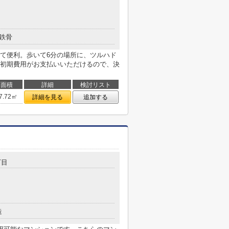
鉄骨
て便利。歩いて6分の場所に、ツルハド
初期費用がお支払いいただけるので、決
面積
詳細
検討リスト
7.72㎡
詳細を見る
追加する
丁目
造