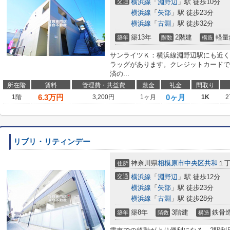
交通
横浜線
「
淵野辺
」駅 徒歩10分
横浜線
「
矢部
」駅 徒歩23分
横浜線
「
古淵
」駅 徒歩32分
築13年
2階建
軽量
築年
階数
構造
サンライツＫ：横浜線淵野辺駅にも近く
ラッグがあります。クレジットカードで
済の...
所在階
賃料
管理費・共益費
敷金
礼金
間取り
6.3
万円
0ヶ月
1階
3,200円
1ヶ月
1K
2
リブリ・リティンデー
神奈川県
相模原市中央区
共和
１
住所
交通
横浜線
「
淵野辺
」駅 徒歩12分
横浜線
「
矢部
」駅 徒歩23分
横浜線
「
古淵
」駅 徒歩28分
築8年
3階建
鉄骨
築年
階数
構造