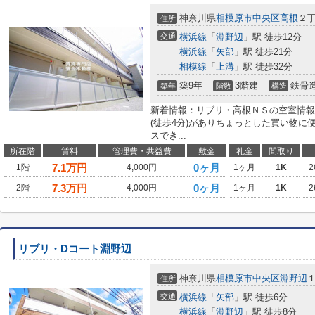
神奈川県
相模原市中央区
高根
２
住所
交通
横浜線
「
淵野辺
」駅 徒歩12分
横浜線
「
矢部
」駅 徒歩21分
相模線
「
上溝
」駅 徒歩32分
築9年
3階建
鉄骨
築年
階数
構造
新着情報：リブリ・高根ＮＳの空室情報
(徒歩4分)がありちょっとした買い物に
スでき...
所在階
賃料
管理費・共益費
敷金
礼金
間取り
7.1
万円
0ヶ月
1階
4,000円
1ヶ月
1K
2
7.3
万円
0ヶ月
2階
4,000円
1ヶ月
1K
2
リブリ・Dコート淵野辺
神奈川県
相模原市中央区
淵野辺
住所
交通
横浜線
「
矢部
」駅 徒歩6分
横浜線
「
淵野辺
」駅 徒歩8分