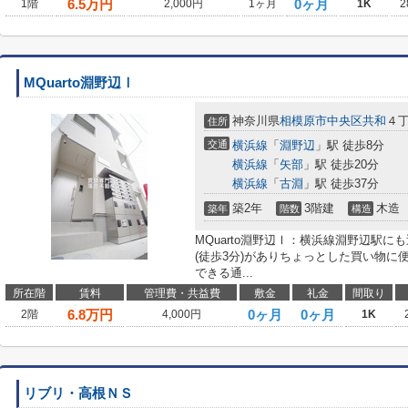
6.5
万円
0ヶ月
1階
2,000円
1ヶ月
1K
2
MQuarto淵野辺Ⅰ
神奈川県
相模原市中央区
共和
４
住所
交通
横浜線
「
淵野辺
」駅 徒歩8分
横浜線
「
矢部
」駅 徒歩20分
横浜線
「
古淵
」駅 徒歩37分
築2年
3階建
木造
築年
階数
構造
MQuarto淵野辺Ⅰ：横浜線淵野辺駅
(徒歩3分)がありちょっとした買い物
できる通...
所在階
賃料
管理費・共益費
敷金
礼金
間取り
6.8
万円
0ヶ月
0ヶ月
2階
4,000円
1K
リブリ・高根ＮＳ