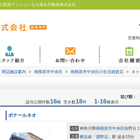
の賃貸マンションなら落合不動産株式会社
営業時
周辺施設案内
>
相模原市中央区
>
相模原市中央区の生活雑貨店
>
キャ
並び順：
16
18
1-16
該当公開件数
棟 空き数
件
棟表示
ボナールネオ
神奈川県
相模原市中央区
由野台
住所
交通
横浜線
「
淵野辺
」駅 徒歩15分