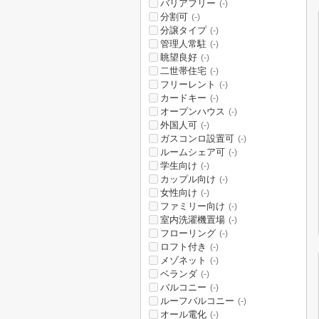
バリアフリー
(-)
分割可
(-)
分譲タイプ
(-)
管理人常駐
(-)
眺望良好
(-)
二世帯住宅
(-)
フリーレント
(-)
カードキー
(-)
オープンハウス
(-)
外国人可
(-)
ガスコンロ設置可
(-)
ルームシェア可
(-)
学生向け
(-)
カップル向け
(-)
女性向け
(-)
ファミリー向け
(-)
室内洗濯機置場
(-)
フローリング
(-)
ロフト付き
(-)
メゾネット
(-)
ベランダ
(-)
バルコニー
(-)
ルーフバルコニー
(-)
オール電化
(-)