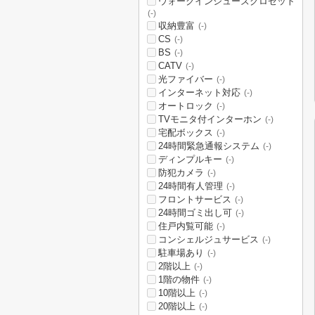
ウォークインシューズクロゼット
(-)
収納豊富
(-)
CS
(-)
BS
(-)
CATV
(-)
光ファイバー
(-)
インターネット対応
(-)
オートロック
(-)
TVモニタ付インターホン
(-)
宅配ボックス
(-)
24時間緊急通報システム
(-)
ディンプルキー
(-)
防犯カメラ
(-)
24時間有人管理
(-)
フロントサービス
(-)
24時間ゴミ出し可
(-)
住戸内覧可能
(-)
コンシェルジュサービス
(-)
駐車場あり
(-)
2階以上
(-)
1階の物件
(-)
10階以上
(-)
20階以上
(-)