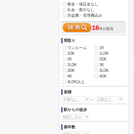
敷金・保証金なし
礼金・敷引なし
共益費・管理費込み
16
件が該当
間取り
ワンルーム
1K
1DK
1LDK
2K
2DK
2LDK
3K
3DK
3LDK
4K
4DK
4LDK以上
面積
～
駅からの徒歩
築年数