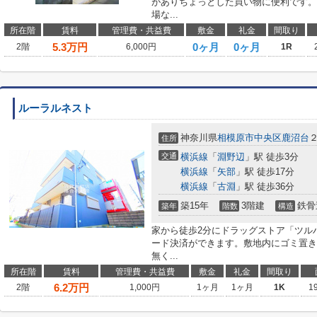
がありちょっとした買い物に便利です。
場な...
所在階
賃料
管理費・共益費
敷金
礼金
間取り
5.3
万円
0ヶ月
0ヶ月
2階
6,000円
1R
ルーラルネスト
神奈川県
相模原市中央区
鹿沼台
住所
交通
横浜線
「
淵野辺
」駅 徒歩3分
横浜線
「
矢部
」駅 徒歩17分
横浜線
「
古淵
」駅 徒歩36分
築15年
3階建
鉄骨
築年
階数
構造
家から徒歩2分にドラッグストア「ツル
ード決済ができます。敷地内にゴミ置き
無く...
所在階
賃料
管理費・共益費
敷金
礼金
間取り
6.2
万円
2階
1,000円
1ヶ月
1ヶ月
1K
1