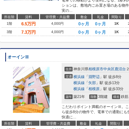
電車での移動がより便利になる、2駅利
ションは、敷地内ごみ置き場のある物件
実の...
所在階
賃料
管理費・共益費
敷金
礼金
間取り
6.5
万円
0ヶ月
0ヶ月
1階
4,000円
1K
7.3
万円
0ヶ月
0ヶ月
3階
4,000円
1K
オーインⅢ
神奈川県
相模原市中央区
鹿沼台
住所
交通
横浜線
「
淵野辺
」駅 徒歩8分
横浜線
「
矢部
」駅 徒歩13分
横浜線
「
相模原
」駅 徒歩33分
築21年
3階建
鉄筋
築年
階数
構造
こだわりポイント満載のオーインⅢ。こ
ら徒歩8分の物件で、電車での通勤にも
快適に...
所在階
賃料
管理費・共益費
敷金
礼金
間取り