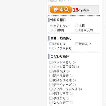
16
件が該当
情報公開日
指定しない
本日
3日以内
1週間以内
画像・動画あり
画像あり
動画あり
パノラマあり
こだわり条件
ペット飼育可
(-)
ペット専用設備
(-)
楽器相談
(-)
陽当り良好
(-)
閑静な住宅地
(-)
デザイナーズ
(-)
リノベーション済
(-)
保証人不要
(-)
事務所可
(-)
２人入居可
(-)