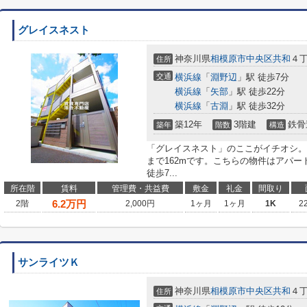
グレイスネスト
神奈川県
相模原市中央区
共和
４
住所
交通
横浜線
「
淵野辺
」駅 徒歩7分
横浜線
「
矢部
」駅 徒歩22分
横浜線
「
古淵
」駅 徒歩32分
築12年
3階建
鉄骨
築年
階数
構造
「グレイスネスト」のここがイチオシ。便
まで162mです。こちらの物件はアパ
徒歩7...
所在階
賃料
管理費・共益費
敷金
礼金
間取り
6.2
万円
2階
2,000円
1ヶ月
1ヶ月
1K
2
サンライツＫ
神奈川県
相模原市中央区
共和
４
住所