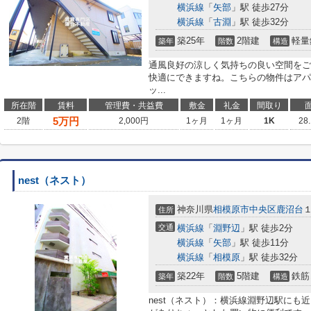
横浜線
「
矢部
」駅 徒歩27分
横浜線
「
古淵
」駅 徒歩32分
築25年
2階建
軽量
築年
階数
構造
通風良好の涼しく気持ちの良い空間をご
快適にできますね。こちらの物件はアパ
ッ...
所在階
賃料
管理費・共益費
敷金
礼金
間取り
5
万円
2階
2,000円
1ヶ月
1ヶ月
1K
28
nest（ネスト）
神奈川県
相模原市中央区
鹿沼台
住所
交通
横浜線
「
淵野辺
」駅 徒歩2分
横浜線
「
矢部
」駅 徒歩11分
横浜線
「
相模原
」駅 徒歩32分
築22年
5階建
鉄筋
築年
階数
構造
nest（ネスト）：横浜線淵野辺駅にも近