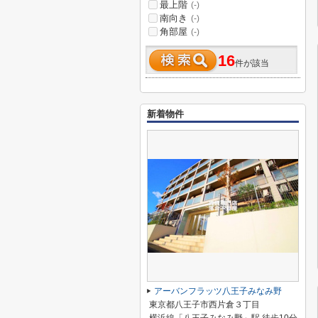
最上階
(-)
南向き
(-)
角部屋
(-)
16
件が該当
新着物件
アーバンフラッツ八王子みなみ野
東京都八王子市西片倉３丁目