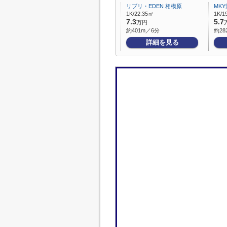
リブリ・EDEN 相模原
MK
1K/22.35㎡
1K/1
7.3
5.7
万円
約401m／6分
約28
詳細を見る