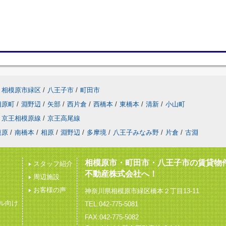
相模原市緑区
/
八王子市
/
町田市
相原町
/
淵野辺
/
矢部
/
西片倉
/
西橋本
/
東橋本
/
清新
/
小山町
京王相模原線
/
京王高尾線
模原
/
南橋本
/
相原
/
淵野辺
/
多摩境
/
八王子みなみ野
/
片倉
/
古淵
相模原市・町田市・八王子市の賃貸物
スタッフ紹介
不動産株式会社へ！
周辺施設
お客様の声
神奈川県相模原市緑区橋本２丁目13-11
ル向け
TEL:042-775-5081
FAX:042-775-5082