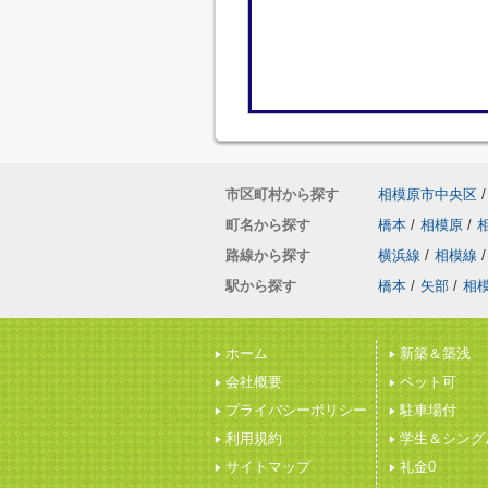
市区町村から探す
相模原市中央区
/
町名から探す
橋本
/
相模原
/
路線から探す
横浜線
/
相模線
/
駅から探す
橋本
/
矢部
/
相
ホーム
新築＆築浅
会社概要
ペット可
プライバシーポリシー
駐車場付
利用規約
学生＆シング
サイトマップ
礼金0