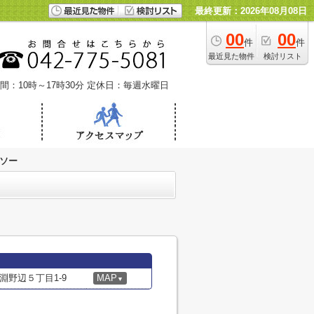
最終更新：2026年08月08日
00
00
件
件
最近見た物件
検討リスト
間：10時～17時30分
定休日：毎週水曜日
ソー
野辺５丁目1-9
MAP
▼