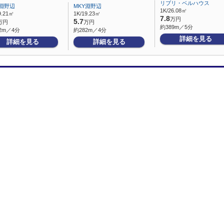
リブリ・ベルハウス
Y淵野辺
MKY淵野辺
1K/26.08㎡
9.21㎡
1K/19.23㎡
7.8
万円
5.7
万円
万円
約389m／5分
2m／4分
約282m／4分
詳細を見る
詳細を見る
詳細を見る