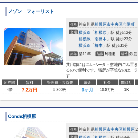
メゾン フォーリスト
神奈川県
相模原市中央区
向陽町
住所
交通
横浜線
「
相模原
」駅 徒歩13分
相模線
「
南橋本
」駅 徒歩23分
横浜線
「
橋本
」駅 徒歩31分
築11年
5階建
鉄筋
築年
階数
構造
共用部にはエレベータ・敷地内ごみ置き
るので便利です。場所が平坦なのは、ラ
す...
所在階
賃料
管理費・共益費
敷金
礼金
間取り
7.2
万円
0ヶ月
4階
5,800円
10.8万円
1K
Conde相模原
神奈川県
相模原市中央区
相模原
住所
交通
横浜線
「
相模原
」駅 徒歩4分