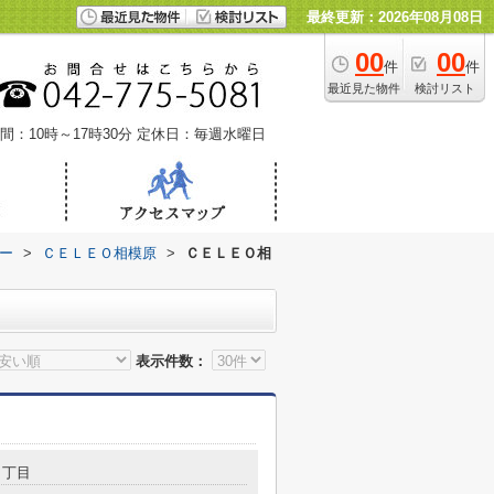
最終更新：2026年08月08日
00
00
件
件
最近見た物件
検討リスト
間：10時～17時30分
定休日：毎週水曜日
ー
>
ＣＥＬＥＯ相模原
>
ＣＥＬＥＯ相
表示件数：
２丁目