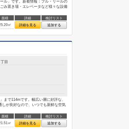
ール」です。新着情報：フル・リールの
ごみ置き場・エレベータなど様々な設備
面積
詳細
検討リスト
25.20㎡
詳細を見る
追加する
７丁目
」まで114mです。幅広い層に好評な、
通しが良好なので、いつでも新鮮な空気
面積
詳細
検討リスト
21.51㎡
詳細を見る
追加する