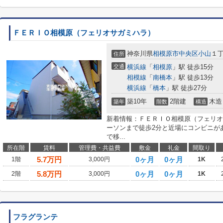
ＦＥＲＩＯ相模原（フェリオサガミハラ）
神奈川県
相模原市中央区
小山
１
住所
交通
横浜線
「
相模原
」駅 徒歩15分
相模線
「
南橋本
」駅 徒歩13分
横浜線
「
橋本
」駅 徒歩27分
築10年
2階建
木造
築年
階数
構造
新着情報：ＦＥＲＩＯ相模原（フェリオ
ーソンまで徒歩2分と近場にコンビニが
で移...
所在階
賃料
管理費・共益費
敷金
礼金
間取り
5.7
万円
0ヶ月
0ヶ月
1階
3,000円
1K
5.8
万円
0ヶ月
0ヶ月
2階
3,000円
1K
フラグランテ