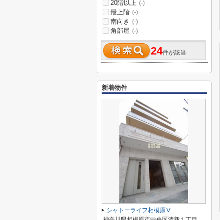
20階以上
(-)
最上階
(-)
南向き
(-)
角部屋
(-)
24
件が該当
新着物件
シャトーライフ相模原Ⅴ
神奈川県相模原市中央区清新１丁目