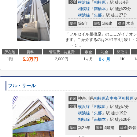
交通
横浜線
「
相模原
」駅 徒歩4分
相模線
「
南橋本
」駅 徒歩23分
横浜線
「
矢部
」駅 徒歩27分
築5年
3階建
木造
築年
階数
構造
「フルセイル相模原」のここがイチオシ
ます。ご紹介するのは2021年4月竣工
ートで...
所在階
賃料
管理費・共益費
敷金
礼金
間取り
5.3
万円
0ヶ月
1階
2,000円
1ヶ月
1K
1
フル・リール
神奈川県
相模原市中央区
相模原
住所
交通
横浜線
「
相模原
」駅 徒歩7分
横浜線
「
矢部
」駅 徒歩19分
相模線
「
南橋本
」駅 徒歩28分
築27年
4階建
鉄骨
築年
階数
構造