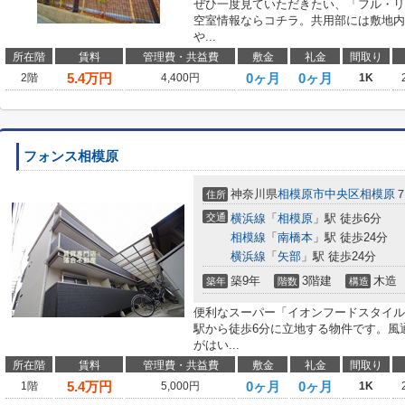
ぜひ一度見ていただきたい、「フル・リ
空室情報ならコチラ。共用部には敷地内
や...
所在階
賃料
管理費・共益費
敷金
礼金
間取り
5.4
万円
0ヶ月
0ヶ月
2階
4,400円
1K
フォンス相模原
神奈川県
相模原市中央区
相模原
住所
交通
横浜線
「
相模原
」駅 徒歩6分
相模線
「
南橋本
」駅 徒歩24分
横浜線
「
矢部
」駅 徒歩24分
築9年
3階建
木造
築年
階数
構造
便利なスーパー「イオンフードスタイル
駅から徒歩6分に立地する物件です。風
がはい...
所在階
賃料
管理費・共益費
敷金
礼金
間取り
5.4
万円
0ヶ月
0ヶ月
1階
5,000円
1K