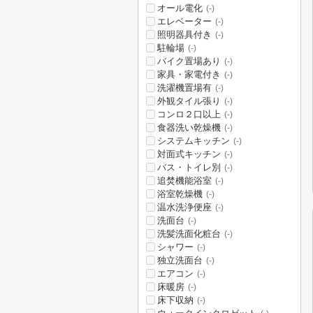
オール電化
(-)
エレベーター
(-)
照明器具付き
(-)
駐輪場
(-)
バイク置場あり
(-)
家具・家電付き
(-)
洗濯機置場有
(-)
外観タイル張り
(-)
コンロ２口以上
(-)
食器洗い乾燥機
(-)
システムキッチン
(-)
対面式キッチン
(-)
バス・トイレ別
(-)
追焚機能浴室
(-)
浴室乾燥機
(-)
温水洗浄便座
(-)
洗面台
(-)
洗髪洗面化粧台
(-)
シャワー
(-)
独立洗面台
(-)
エアコン
(-)
床暖房
(-)
床下収納
(-)