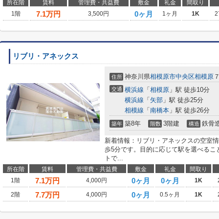
所在階
賃料
管理費・共益費
敷金
礼金
間取り
7.1
万円
0ヶ月
1階
3,500円
1ヶ月
1K
2
リブリ・アネックス
神奈川県
相模原市中央区
相模原
住所
交通
横浜線
「
相模原
」駅 徒歩10分
横浜線
「
矢部
」駅 徒歩25分
相模線
「
南橋本
」駅 徒歩26分
築8年
3階建
鉄骨
築年
階数
構造
新着情報：リブリ・アネックスの空室情
歩5分です。目的に応じて駅を選べるこ
トで...
所在階
賃料
管理費・共益費
敷金
礼金
間取り
7.1
万円
0ヶ月
0ヶ月
1階
4,000円
1K
7.7
万円
0ヶ月
2階
4,000円
0.5ヶ月
1K