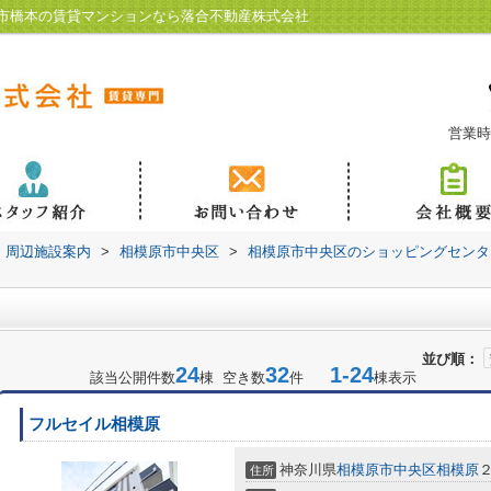
市橋本の賃貸マンションなら落合不動産株式会社
営業時
周辺施設案内
>
相模原市中央区
>
相模原市中央区のショッピングセンタ
並び順：
24
32
1-24
該当公開件数
棟 空き数
件
棟表示
フルセイル相模原
神奈川県
相模原市中央区
相模原
住所