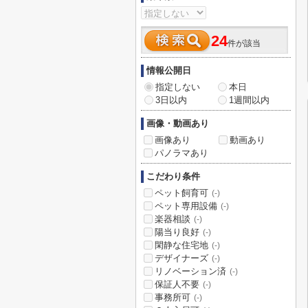
24
件が該当
情報公開日
指定しない
本日
3日以内
1週間以内
画像・動画あり
画像あり
動画あり
パノラマあり
こだわり条件
ペット飼育可
(-)
ペット専用設備
(-)
楽器相談
(-)
陽当り良好
(-)
閑静な住宅地
(-)
デザイナーズ
(-)
リノベーション済
(-)
保証人不要
(-)
事務所可
(-)