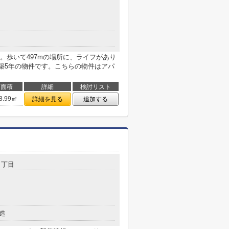
。歩いて497mの場所に、ライフがあり
・築5年の物件です。こちらの物件はアパ
面積
詳細
検討リスト
8.99㎡
詳細を見る
追加する
６丁目
造