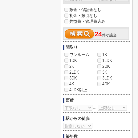
敷金・保証金なし
礼金・敷引なし
共益費・管理費込み
24
件が該当
間取り
ワンルーム
1K
1DK
1LDK
2K
2DK
2LDK
3K
3DK
3LDK
4K
4DK
4LDK以上
面積
～
駅からの徒歩
築年数