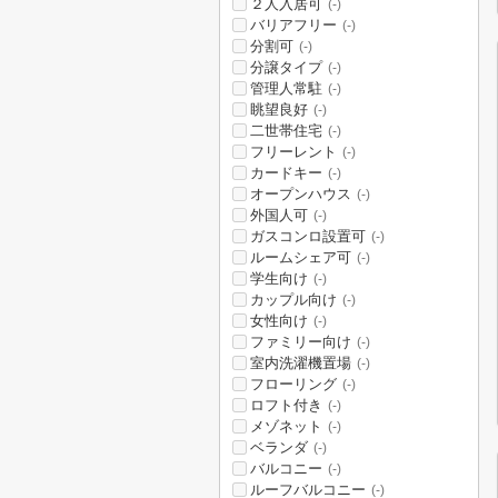
２人入居可
(-)
バリアフリー
(-)
分割可
(-)
分譲タイプ
(-)
管理人常駐
(-)
眺望良好
(-)
二世帯住宅
(-)
フリーレント
(-)
カードキー
(-)
オープンハウス
(-)
外国人可
(-)
ガスコンロ設置可
(-)
ルームシェア可
(-)
学生向け
(-)
カップル向け
(-)
女性向け
(-)
ファミリー向け
(-)
室内洗濯機置場
(-)
フローリング
(-)
ロフト付き
(-)
メゾネット
(-)
ベランダ
(-)
バルコニー
(-)
ルーフバルコニー
(-)