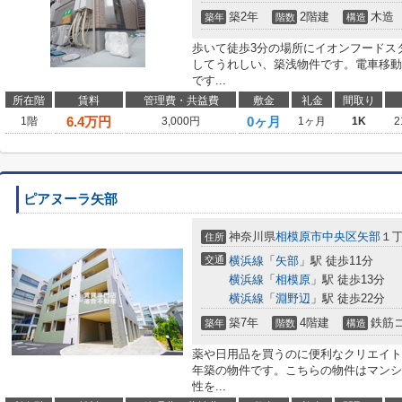
築2年
2階建
木造
築年
階数
構造
歩いて徒歩3分の場所にイオンフードス
してうれしい、築浅物件です。電車移動
です...
所在階
賃料
管理費・共益費
敷金
礼金
間取り
6.4
万円
0ヶ月
1階
3,000円
1ヶ月
1K
2
ピアヌーラ矢部
神奈川県
相模原市中央区
矢部
１
住所
交通
横浜線
「
矢部
」駅 徒歩11分
横浜線
「
相模原
」駅 徒歩13分
横浜線
「
淵野辺
」駅 徒歩22分
築7年
4階建
鉄筋
築年
階数
構造
薬や日用品を買うのに便利なクリエイト
年築の物件です。こちらの物件はマンシ
性を...