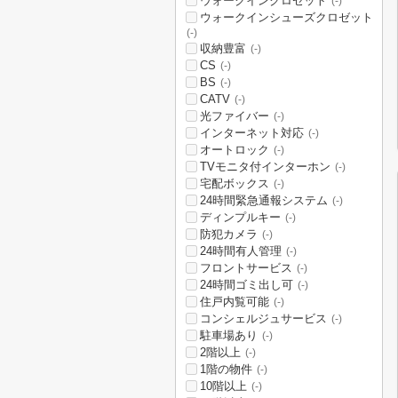
ウォークインクロゼット
(-)
ウォークインシューズクロゼット
(-)
収納豊富
(-)
CS
(-)
BS
(-)
CATV
(-)
光ファイバー
(-)
インターネット対応
(-)
オートロック
(-)
TVモニタ付インターホン
(-)
宅配ボックス
(-)
24時間緊急通報システム
(-)
ディンプルキー
(-)
防犯カメラ
(-)
24時間有人管理
(-)
フロントサービス
(-)
24時間ゴミ出し可
(-)
住戸内覧可能
(-)
コンシェルジュサービス
(-)
駐車場あり
(-)
2階以上
(-)
1階の物件
(-)
10階以上
(-)