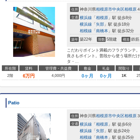
神奈川県
相模原市中央区
相模原
住所
交通
横浜線
「
相模原
」駅 徒歩8分
横浜線
「
矢部
」駅 徒歩18分
相模線
「
南橋本
」駅 徒歩32分
築22年
5階建
鉄筋
築年
階数
構造
こだわりポイント満載のフラグランテ。
良さもポイント。普段から使う場所だけ
タ・...
所在階
賃料
管理費・共益費
敷金
礼金
間取り
6
万円
0ヶ月
0ヶ月
2階
4,000円
1K
2
Patio
神奈川県
相模原市中央区
相模原
住所
交通
横浜線
「
相模原
」駅 徒歩6分
横浜線
「
矢部
」駅 徒歩24分
相模線
「
南橋本
」駅 徒歩25分