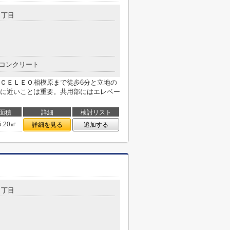
４丁目
コンクリート
ＣＥＬＥＯ相模原まで徒歩6分と立地の
に近いことは重要。共用部にはエレベー
面積
詳細
検討リスト
5.20㎡
詳細を見る
追加する
３丁目