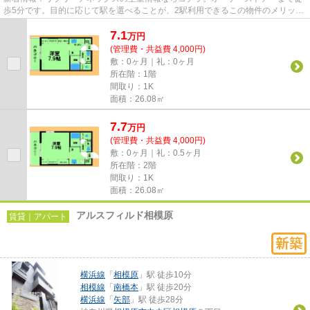
歩5分です。目的に応じて駅を選べることが、2駅利用できるこの物件のメリット
です。忙しい朝に遠くまでゴ...
7.1
万
円
(管理費・共益費 4,000円)
敷：0ヶ月｜礼：0ヶ月
所在階：1階
間取り：1K
面積：26.08㎡
7.7
万
円
(管理費・共益費 4,000円)
敷：0ヶ月｜礼：0.5ヶ月
所在階：2階
間取り：1K
面積：26.08㎡
アルスフィルド相模原
賃貸｜アパート
横浜線
「
相模原
」駅 徒歩10分
相模線
「
南橋本
」駅 徒歩20分
横浜線
「
矢部
」駅 徒歩28分