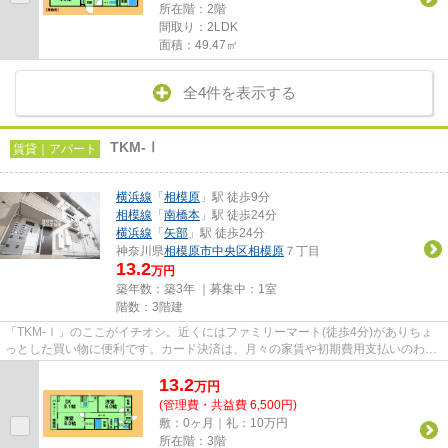
所在階：2階
間取り：2LDK
面積：49.47㎡
全4件を表示する
TKM-Ⅰ
賃貸｜アパート
横浜線
「
相模原
」駅 徒歩9分
相模線
「
南橋本
」駅 徒歩24分
横浜線
「
矢部
」駅 徒歩24分
神奈川県
相模原市中央区
相模原
７丁目
13.2
万円
築年数：築3年 ｜募集中：
1室
階数：3階建
「TKM-Ⅰ」のここがイチオシ。近くにはファミリーマート(徒歩4分)がありちょ
っとした買い物に便利です。カード決済は、月々の家賃や初期費用支払いのわず
らわしさを解消してくれます。...
13.2
万
円
(管理費・共益費 6,500円)
敷：0ヶ月｜礼：10万円
所在階：3階