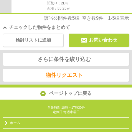
間取り：2DK
面積：55.25㎡
該当公開件数
5
棟 空き数
9
件
1-5
棟表示
チェックした物件をまとめて
検討リストに追加
お問い合わせ
さらに条件を絞り込む
物件リクエスト
ページトップに戻る
営業時間:10時～17時30分
定休日:毎週水曜日
ホーム