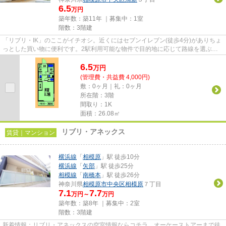
6.5
万円
築年数：築11年 ｜募集中：
1室
階数：3階建
「リブリ・IK」のここがイチオシ。近くにはセブンイレブン(徒歩4分)がありちょ
っとした買い物に便利です。2駅利用可能な物件で目的地に応じて路線を選ぶこ
とができます。造りとデザイ...
6.5
万
円
(管理費・共益費 4,000円)
敷：0ヶ月｜礼：0ヶ月
所在階：3階
間取り：1K
面積：26.08㎡
リブリ・アネックス
賃貸｜マンション
横浜線
「
相模原
」駅 徒歩10分
横浜線
「
矢部
」駅 徒歩25分
相模線
「
南橋本
」駅 徒歩26分
神奈川県
相模原市中央区
相模原
７丁目
7.1
7.7
万円～
万円
築年数：築8年 ｜募集中：
2室
階数：3階建
新着情報：リブリ・アネックスの空室情報ならコチラ。オーケーストアーまで徒