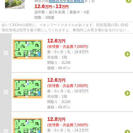
神奈川県
相模原市中央区
相模原
８丁目
12.6
13
万円～
万円
築年数：築1年未満 ｜募集中：
4室
階数：3階建
歩いて343mの場所に、イオンフードスタイルがあります。防犯意識の高い防犯
強化地域は犯罪を最小限にしてくれますよ。敷地内ごみ置き場があるのとないの
では、利便性が全く違います。...
12.6
万
円
(管理費・共益費 7,000円)
敷：0ヶ月｜礼：18.9万円
所在階：1階
間取り：2LDK
面積：49.47㎡
12.6
万
円
(管理費・共益費 7,000円)
敷：0ヶ月｜礼：18.9万円
所在階：1階
間取り：2LDK
面積：49.47㎡
12.8
万
円
(管理費・共益費 7,000円)
敷：0ヶ月｜礼：19.2万円