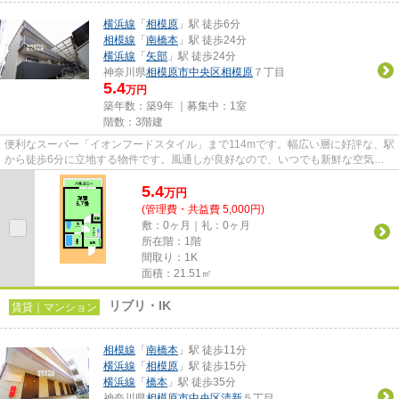
横浜線
「
相模原
」駅 徒歩6分
相模線
「
南橋本
」駅 徒歩24分
横浜線
「
矢部
」駅 徒歩24分
神奈川県
相模原市中央区
相模原
７丁目
5.4
万円
築年数：築9年 ｜募集中：
1室
階数：3階建
便利なスーパー「イオンフードスタイル」まで114mです。幅広い層に好評な、駅
から徒歩6分に立地する物件です。風通しが良好なので、いつでも新鮮な空気が
はいってきます。おしゃれなあ...
5.4
万
円
(管理費・共益費 5,000円)
敷：0ヶ月｜礼：0ヶ月
所在階：1階
間取り：1K
面積：21.51㎡
リブリ・IK
賃貸｜マンション
相模線
「
南橋本
」駅 徒歩11分
横浜線
「
相模原
」駅 徒歩15分
横浜線
「
橋本
」駅 徒歩35分
神奈川県
相模原市中央区
清新
５丁目