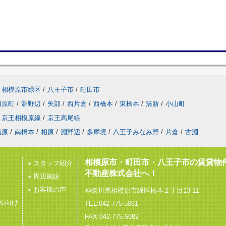
相模原市緑区
/
八王子市
/
町田市
相原町
/
淵野辺
/
矢部
/
西片倉
/
西橋本
/
東橋本
/
清新
/
小山町
京王相模原線
/
京王高尾線
模原
/
南橋本
/
相原
/
淵野辺
/
多摩境
/
八王子みなみ野
/
片倉
/
古淵
相模原市・町田市・八王子市の賃貸物
スタッフ紹介
不動産株式会社へ！
周辺施設
お客様の声
神奈川県相模原市緑区橋本２丁目13-11
ル向け
TEL:042-775-5081
FAX:042-775-5082