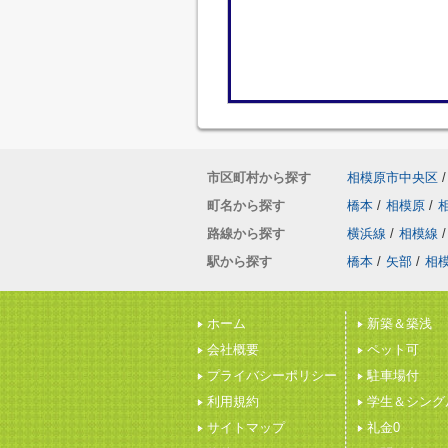
市区町村から探す
相模原市中央区
/
町名から探す
橋本
/
相模原
/
路線から探す
横浜線
/
相模線
/
駅から探す
橋本
/
矢部
/
相
ホーム
新築＆築浅
会社概要
ペット可
プライバシーポリシー
駐車場付
利用規約
学生＆シング
サイトマップ
礼金0