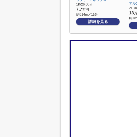
アル
1K/26.08㎡
2LDK
7.7
万円
13
約814m／11分
約78
詳細を見る