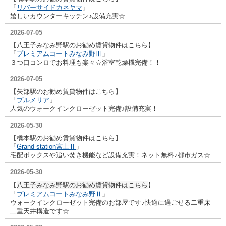
「
リバーサイドカネヤマ
」
嬉しいカウンターキッチン♪設備充実☆
2026-07-05
【八王子みなみ野駅のお勧め賃貸物件はこちら】
「
プレミアムコートみなみ野Ⅲ
」
３つ口コンロでお料理も楽々☆浴室乾燥機完備！！
2026-07-05
【矢部駅のお勧め賃貸物件はこちら】
「
プルメリア
」
人気のウォークインクローゼット完備♪設備充実！
2026-05-30
【橋本駅のお勧め賃貸物件はこちら】
「
Grand station宮上Ⅱ
」
宅配ボックスや追い焚き機能など設備充実！ネット無料♪都市ガス☆
2026-05-30
【
八王子みなみ野駅のお勧め賃貸物件はこちら
】
「
プレミアムコートみなみ野Ⅱ
」
ウォークインクローゼット完備のお部屋です♪快適に過ごせる二重床
二重天井構造です☆