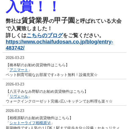
入賞
！！
賃貸業界
甲子園
弊社は
の
と呼ばれている大会
で
入賞致しました！
詳しくは
こちらのブログ
をご覧ください。
https://www.ochiaifudosan.co.jp/blog/entry-
483742/
2026-03-23
【橋本駅のお勧め賃貸物件はこちら】
「
アニマート
」
ペット飼育可能なお部屋です♪ネット無料！設備充実☆
2026-03-23
【八王子みなみ野駅のお勧め賃貸物件はこちら】
「
リヴェール
」
ウォークインクローゼット完備♪広いキッチンでお料理も楽々☆
2026-03-23
【相模原駅のお勧め賃貸物件はこちら】
「
シャトーライフ相模原Ⅵ
」
新築物件です♪人気の１LDK！駅まで徒歩８分☆設備・セキュリティ