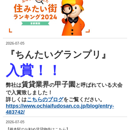
2026-07-05
『ちんたいグランプリ』
入賞
！！
賃貸業界
甲子園
弊社は
の
と呼ばれている大会
で
入賞致しました！
詳しくは
こちらのブログ
をご覧ください。
https://www.ochiaifudosan.co.jp/blog/entry-
483742/
2026-07-05
【橋本駅のお勧め賃貸物件はこちら】