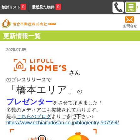
0
0
検討リスト
最近見た物件
お問合せ
更新情報一覧
2026-07-05
さん
の
プレスリリースで
「橋本エリア」
の
プレゼンター
をさせて頂きました！
多数のメディアにも掲載されております。
是非
こちらのブログ
よりご参照下さい♪
https://www.ochiaifudosan.co.jp/blog/entry-507554/