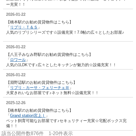
ー充実！！
2026-01-22
【橋本駅のお勧め賃貸物件はこちら】
「
リブリ・Ｔ＆Ｓ
」
人気のリブリシリーズです☆設備充実！7.8帖の広々としたお部屋♪
2026-01-22
【八王子みなみ野駅のお勧め賃貸物件はこちら】
「
ロワール
」
人気の1LDKです♪広々としたキッチンが魅力的☆設備充実！！
2026-01-22
【淵野辺駅のお勧め賃貸物件はこちら】
「
リブリ・カーサ・フェリーチェⅢ
」
大変きれいなお部屋です♪ネット無料☆設備充実！！
2025-12-26
【橋本駅のお勧め賃貸物件はこちら】
「
Grand station宮上Ⅰ
」
ペット飼育可能なお部屋です♪セキュリティー充実☆宅配ボックス完
備！！
該当公開件数
876
件
1-20
件表示