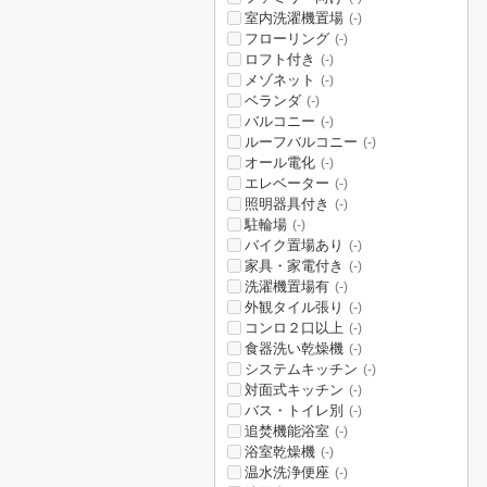
室内洗濯機置場
(-)
フローリング
(-)
ロフト付き
(-)
メゾネット
(-)
ベランダ
(-)
バルコニー
(-)
ルーフバルコニー
(-)
オール電化
(-)
エレベーター
(-)
照明器具付き
(-)
駐輪場
(-)
バイク置場あり
(-)
家具・家電付き
(-)
洗濯機置場有
(-)
外観タイル張り
(-)
コンロ２口以上
(-)
食器洗い乾燥機
(-)
システムキッチン
(-)
対面式キッチン
(-)
バス・トイレ別
(-)
追焚機能浴室
(-)
浴室乾燥機
(-)
温水洗浄便座
(-)