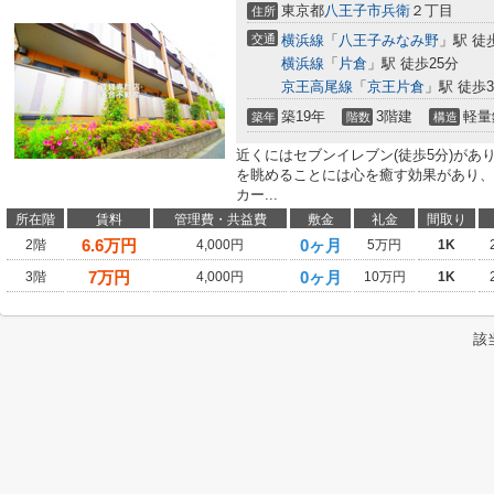
東京都
八王子市
兵衛
２丁目
住所
交通
横浜線
「
八王子みなみ野
」駅 徒
横浜線
「
片倉
」駅 徒歩25分
京王高尾線
「
京王片倉
」駅 徒歩3
築19年
3階建
軽量
築年
階数
構造
近くにはセブンイレブン(徒歩5分)が
を眺めることには心を癒す効果があり、
カー...
所在階
賃料
管理費・共益費
敷金
礼金
間取り
6.6
万円
0ヶ月
2階
4,000円
5万円
1K
7
万円
0ヶ月
3階
4,000円
10万円
1K
該