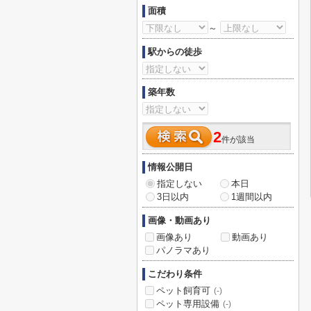
面積
～
駅からの徒歩
築年数
2
件が該当
情報公開日
指定しない
本日
3日以内
1週間以内
画像・動画あり
画像あり
動画あり
パノラマあり
こだわり条件
ペット飼育可
(-)
ペット専用設備
(-)