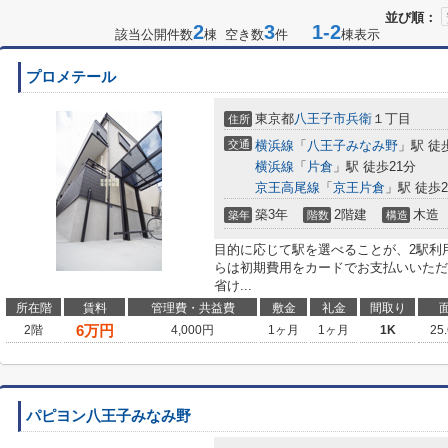
並び順：
2
3
1-2
該当公開件数
棟 空き数
件
棟表示
プロメテール
東京都
八王子市
兵衛
１丁目
住所
交通
横浜線
「
八王子みなみ野
」駅 徒
横浜線
「
片倉
」駅 徒歩21分
京王高尾線
「
京王片倉
」駅 徒歩2
築3年
2階建
木造
築年
階数
構造
目的に応じて駅を選べることが、2駅利
らは初期費用をカードでお支払いいただ
省け...
所在階
賃料
管理費・共益費
敷金
礼金
間取り
6
万円
2階
4,000円
1ヶ月
1ヶ月
1K
25
パピヨン八王子みなみ野