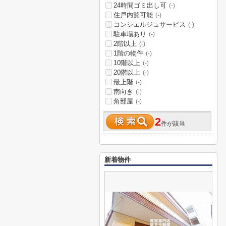
24時間ゴミ出し可
(-)
住戸内覧可能
(-)
コンシェルジュサービス
(-)
駐車場あり
(-)
2階以上
(-)
1階の物件
(-)
10階以上
(-)
20階以上
(-)
最上階
(-)
南向き
(-)
角部屋
(-)
2
件が該当
新着物件