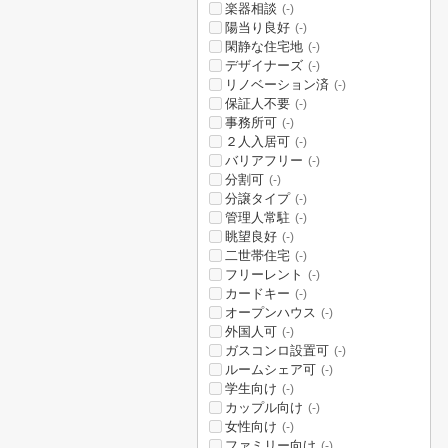
楽器相談
(-)
陽当り良好
(-)
閑静な住宅地
(-)
デザイナーズ
(-)
リノベーション済
(-)
保証人不要
(-)
事務所可
(-)
２人入居可
(-)
バリアフリー
(-)
分割可
(-)
分譲タイプ
(-)
管理人常駐
(-)
眺望良好
(-)
二世帯住宅
(-)
フリーレント
(-)
カードキー
(-)
オープンハウス
(-)
外国人可
(-)
ガスコンロ設置可
(-)
ルームシェア可
(-)
学生向け
(-)
カップル向け
(-)
女性向け
(-)
ファミリー向け
(-)