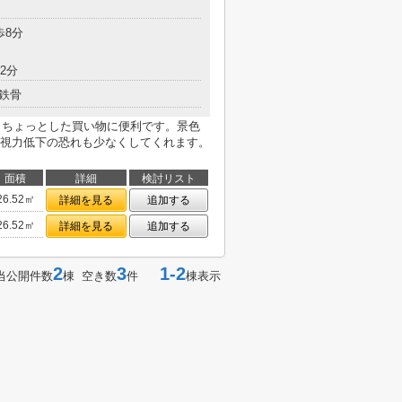
歩8分
2分
鉄骨
ありちょっとした買い物に便利です。景色
視力低下の恐れも少なくしてくれます。
面積
詳細
検討リスト
26.52㎡
詳細を見る
追加する
26.52㎡
詳細を見る
追加する
2
3
1-2
当公開件数
棟 空き数
件
棟表示