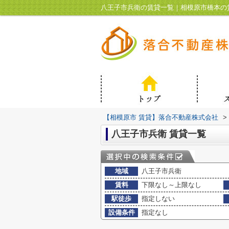
八王子市兵衛の賃貸一覧｜相模原市橋本の
【相模原市 賃貸】落合不動産株式会社
>
八王子市兵衛 賃貸一覧
地域
八王子市兵衛
賃料
下限なし～上限なし
駅徒歩
指定しない
設備条件
指定なし