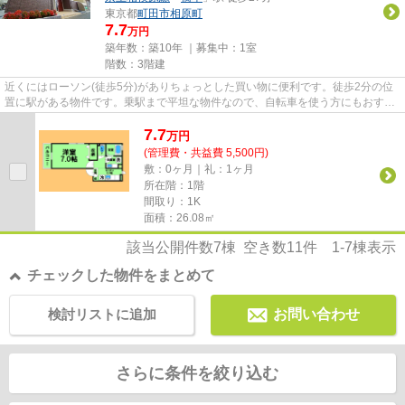
東京都
町田市
相原町
7.7
万円
築年数：築10年 ｜募集中：
1室
階数：3階建
近くにはローソン(徒歩5分)がありちょっとした買い物に便利です。徒歩2分の位
置に駅がある物件です。乗駅まで平坦な物件なので、自転車を使う方にもおすす
めです。外観タイル張りは、...
7.7
万
円
(管理費・共益費 5,500円)
敷：0ヶ月｜礼：1ヶ月
所在階：1階
間取り：1K
面積：26.08㎡
該当公開件数
7
棟 空き数
11
件
1-7
棟表示
チェックした物件をまとめて
検討リストに追加
お問い合わせ
さらに条件を絞り込む