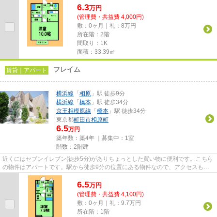
6.3
万
円
(管理費・共益費 4,000円)
敷：0ヶ月｜礼：8万円
所在階：2階
間取り：1K
面積：33.39㎡
フレイム
賃貸｜アパート
横浜線
「
相原
」駅 徒歩9分
横浜線
「
橋本
」駅 徒歩34分
京王相模原線
「
橋本
」駅 徒歩34分
東京都
町田市
相原町
6.5
万円
築年数：築4年 ｜募集中：
1室
階数：2階建
近くにはセブンイレブン(徒歩5分)がありちょっとした買い物に便利です。こちら
の物件はアパートです。駅から徒歩9分の位置にある物件なので、アクセスも良
好です。令和4年に建設された...
6.5
万
円
(管理費・共益費 4,100円)
敷：0ヶ月｜礼：9.7万円
所在階：1階