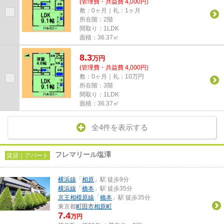
(管理費・共益費 4,000円)
敷：0ヶ月｜礼：1ヶ月
所在階：2階
間取り：1LDK
面積：36.37㎡
8.3
万
円
(管理費・共益費 4,000円)
敷：0ヶ月｜礼：10万円
所在階：3階
間取り：1LDK
面積：36.37㎡
全4件を表示する
フレマリール塩澤
賃貸｜アパート
横浜線
「
相原
」駅 徒歩9分
横浜線
「
橋本
」駅 徒歩35分
京王相模原線
「
橋本
」駅 徒歩35分
東京都
町田市
相原町
7.4
万円