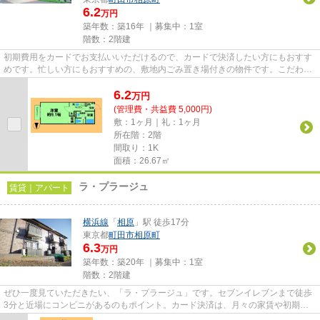
6.2
万円
築年数：築16年 ｜募集中：
1室
階数：2階建
初期費用をカードでお支払いいただけるので、カードで決済したい方にもおすす
めです。忙しい方にもおすすめの、敷地内ごみ置き場付きの物件です。こだわり
条件、通風良好のシンプルな...
6.2
万
円
(管理費・共益費 5,000円)
敷：1ヶ月｜礼：1ヶ月
所在階：2階
間取り：1K
面積：26.67㎡
ラ・プラージュ
賃貸｜アパート
横浜線
「
相原
」駅 徒歩17分
東京都
町田市
相原町
6.3
万円
築年数：築20年 ｜募集中：
1室
階数：2階建
ぜひ一度見ていただきたい、「ラ・プラージュ」です。セブンイレブンまで徒歩
3分と近場にコンビニがあるのもポイント。カード決済は、月々の家賃や初期費
用支払いのわずらわしさを解消...