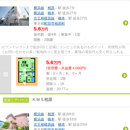
横浜線
「
相原
」駅 徒歩7分
横浜線
「
橋本
」駅 徒歩27分
京王相模原線
「
橋本
」駅 徒歩27分
東京都
町田市
相原町
5.6
万円
築年数：築4年 ｜募集中：
1室
階数：2階建
セブンイレブンまで徒歩3分と近場にコンビニがあるのもポイント。利便性が高
くお問い合わせの多い敷地内ゴミ置き場です。夏場の電気代も安く抑えられる通
風良好で快適な物件です。駅ま...
5.6
万
円
(管理費・共益費 4,000円)
敷：0ヶ月｜礼：0ヶ月
所在階：1階
間取り：1K
面積：20.77㎡
ＫＭＳ相原
賃貸｜アパート
横浜線
「
相原
」駅 徒歩6分
横浜線
「
橋本
」駅 徒歩33分
京王相模原線
「
橋本
」駅 徒歩33分
東京都
町田市
相原町