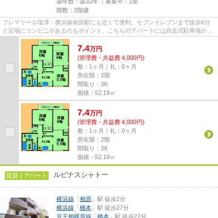
築年数：築32年 ｜募集中：
2室
階数：2階建
フレマリール塩澤：横浜線相原駅にも近くて便利。セブンイレブンまで徒歩6分
と近場にコンビニがあるのもポイント。こちらのアパートには自走式駐車場があ
ります。忙しい方にも好評の敷...
7.4
万
円
(管理費・共益費 4,000円)
敷：1ヶ月｜礼：0ヶ月
所在階：2階
間取り：3K
面積：52.19㎡
7.4
万
円
(管理費・共益費 4,000円)
敷：1ヶ月｜礼：0ヶ月
所在階：2階
間取り：3K
面積：52.19㎡
ルピナスシャトー
賃貸｜アパート
横浜線
「
相原
」駅 徒歩2分
横浜線
「
橋本
」駅 徒歩27分
京王相模原線
「
橋本
」駅 徒歩27分