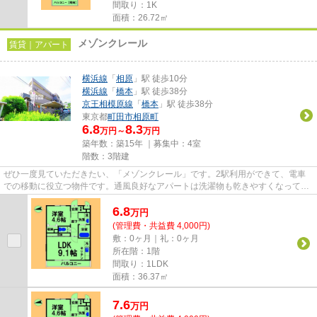
間取り：1K
面積：26.72㎡
メゾンクレール
賃貸｜アパート
横浜線
「
相原
」駅 徒歩10分
横浜線
「
橋本
」駅 徒歩38分
京王相模原線
「
橋本
」駅 徒歩38分
東京都
町田市
相原町
6.8
8.3
万円～
万円
築年数：築15年 ｜募集中：
4室
階数：3階建
ぜひ一度見ていただきたい、「メゾンクレール」です。2駅利用ができて、電車
での移動に役立つ物件です。通風良好なアパートは洗濯物も乾きやすくなってい
ます。こちらは自走式駐車場付...
6.8
万
円
(管理費・共益費 4,000円)
敷：0ヶ月｜礼：0ヶ月
所在階：1階
間取り：1LDK
面積：36.37㎡
7.6
万
円