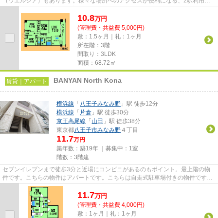
（ウエルシア）もあります。様々な場所へのアクセスが便利になる、2駅利用可
能なマンションです。防犯対策も...
10.8
万
円
(管理費・共益費 5,000円)
敷：1.5ヶ月｜礼：1ヶ月
所在階：3階
間取り：3LDK
面積：68.72㎡
BANYAN North Kona
賃貸｜アパート
横浜線
「
八王子みなみ野
」駅 徒歩12分
横浜線
「
片倉
」駅 徒歩30分
京王高尾線
「
山田
」駅 徒歩38分
東京都
八王子市
みなみ野
４丁目
11.7
万円
築年数：築19年 ｜募集中：
1室
階数：3階建
セブンイレブンまで徒歩3分と近場にコンビニがあるのもポイント。最上階の物
件です。こちらの物件はアパートです。こちらは自走式駐車場付きの物件です。
できるだけ早めに不動産情報を...
11.7
万
円
(管理費・共益費 4,000円)
敷：1ヶ月｜礼：1ヶ月