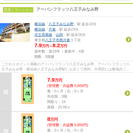
アーバンフラッツ八王子みなみ野
賃貸｜マンション
横浜線
「
八王子みなみ野
」駅 徒歩10分
横浜線
「
片倉
」駅 徒歩23分
京王高尾線
「
山田
」駅 徒歩26分
東京都
八王子市
西片倉
３丁目
7.9
8.2
万円～
万円
築年数：築19年 ｜募集中：
4室
階数：5階建
こだわりポイント満載のアーバンフラッツ八王子みなみ野。アーバンフラッツ八
王子みなみ野：横浜線八王子みなみ野駅にも近くて便利。共用部には敷地内ごみ
置き場・エレベータなどが備...
7.9
万
円
(管理費・共益費 5,000円)
敷：0ヶ月｜礼：0ヶ月
所在階：3階
間取り：1K
面積：25.06㎡
8
万
円
(管理費・共益費 5,000円)
敷：0ヶ月｜礼：0ヶ月