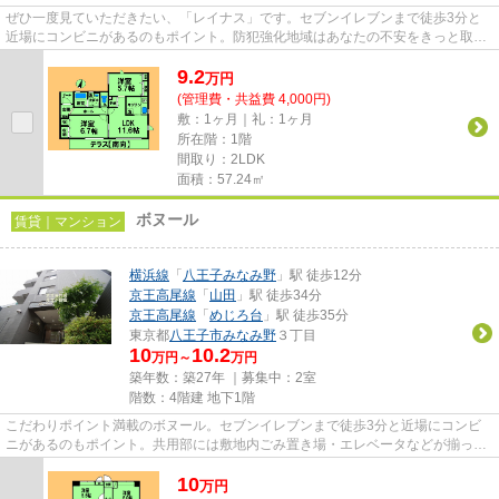
ぜひ一度見ていただきたい、「レイナス」です。セブンイレブンまで徒歩3分と
近場にコンビニがあるのもポイント。防犯強化地域はあなたの不安をきっと取り
除いてくれます。こちらの物件...
9.2
万
円
(管理費・共益費 4,000円)
敷：1ヶ月｜礼：1ヶ月
所在階：1階
間取り：2LDK
面積：57.24㎡
ボヌール
賃貸｜マンション
横浜線
「
八王子みなみ野
」駅 徒歩12分
京王高尾線
「
山田
」駅 徒歩34分
京王高尾線
「
めじろ台
」駅 徒歩35分
東京都
八王子市
みなみ野
３丁目
10
10.2
万円～
万円
築年数：築27年 ｜募集中：
2室
階数：4階建 地下1階
こだわりポイント満載のボヌール。セブンイレブンまで徒歩3分と近場にコンビ
ニがあるのもポイント。共用部には敷地内ごみ置き場・エレベータなどが揃って
おります。外観タイル張りなの...
10
万
円