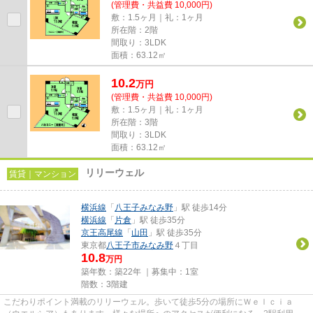
(管理費・共益費 10,000円)
敷：1.5ヶ月｜礼：1ヶ月
所在階：2階
間取り：3LDK
面積：63.12㎡
10.2
万
円
(管理費・共益費 10,000円)
敷：1.5ヶ月｜礼：1ヶ月
所在階：3階
間取り：3LDK
面積：63.12㎡
リリーウェル
賃貸｜マンション
横浜線
「
八王子みなみ野
」駅 徒歩14分
横浜線
「
片倉
」駅 徒歩35分
京王高尾線
「
山田
」駅 徒歩35分
東京都
八王子市
みなみ野
４丁目
10.8
万円
築年数：築22年 ｜募集中：
1室
階数：3階建
こだわりポイント満載のリリーウェル。歩いて徒歩5分の場所にＷｅｌｃｉａ