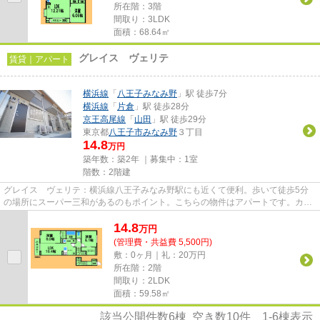
所在階：3階
間取り：3LDK
面積：68.64㎡
グレイス ヴェリテ
賃貸｜アパート
横浜線
「
八王子みなみ野
」駅 徒歩7分
横浜線
「
片倉
」駅 徒歩28分
京王高尾線
「
山田
」駅 徒歩29分
東京都
八王子市
みなみ野
３丁目
14.8
万円
築年数：築2年 ｜募集中：
1室
階数：2階建
グレイス ヴェリテ：横浜線八王子みなみ野駅にも近くて便利。歩いて徒歩5分
の場所にスーパー三和があるのもポイント。こちらの物件はアパートです。カー
ド決済は、月々の家賃や初期費...
14.8
万
円
(管理費・共益費 5,500円)
敷：0ヶ月｜礼：20万円
所在階：2階
間取り：2LDK
面積：59.58㎡
該当公開件数
6
棟 空き数
10
件
1-6
棟表示