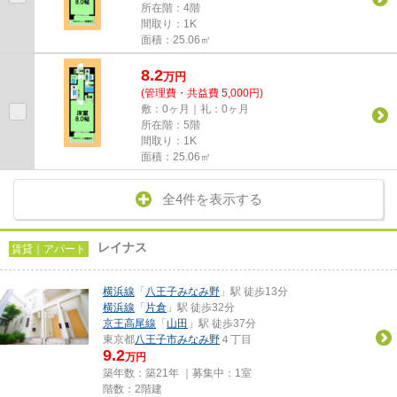
所在階：4階
間取り：1K
面積：25.06㎡
8.2
万
円
(管理費・共益費 5,000円)
敷：0ヶ月｜礼：0ヶ月
所在階：5階
間取り：1K
面積：25.06㎡
全4件を表示する
レイナス
賃貸｜アパート
横浜線
「
八王子みなみ野
」駅 徒歩13分
横浜線
「
片倉
」駅 徒歩32分
京王高尾線
「
山田
」駅 徒歩37分
東京都
八王子市
みなみ野
４丁目
9.2
万円
築年数：築21年 ｜募集中：
1室
階数：2階建