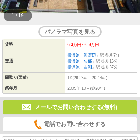
1 / 19
パノラマ写真を見る
賃料
6.3万円～6.9万円
横浜線
「
淵野辺
」駅 徒歩7分
交通
横浜線
「
矢部
」駅 徒歩16分
横浜線
「
古淵
」駅 徒歩37分
間取り(面積)
1K(29.25㎡～29.44㎡)
築年月
2005年 10月(築20年)
メールでお問い合わせする(無料)
電話でお問い合わせする