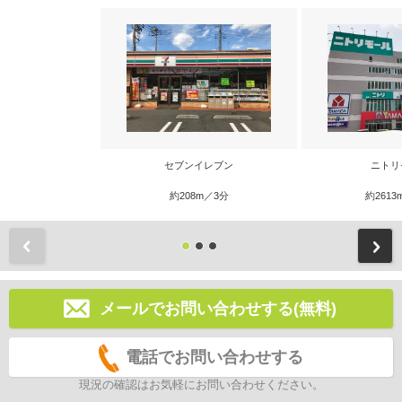
セブンイレブン
ニトリ
約208m／3分
約2613
前
メールでお問い合わせする(無料)
電話でお問い合わせする
現況の確認はお気軽にお問い合わせください。