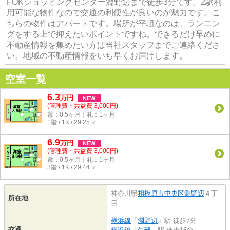
FOKショッピングセンター淵野辺まで徒歩3分です。2駅利
用可能な物件なので交通の利便性が良いのが魅力です。こ
ちらの物件はアパートです。場所が平坦なのは、ランニン
グをする上で抑えたいポイントですね。できるだけ早めに
不動産情報を集めたい方は当社スタッフまでご連絡くださ
い。地域の不動産情報をいち早くお届けします。
空室一覧
6.3
万
円
NEW
(管理費・共益費 3,000円)
敷：0.5ヶ月｜礼：1ヶ月
1階 / 1K / 29.25㎡
6.9
万
円
NEW
(管理費・共益費 3,000円)
敷：0.5ヶ月｜礼：1ヶ月
3階 / 1K / 29.44㎡
神奈川県
相模原市中央区
淵野辺
４丁
所在地
目
横浜線
「
淵野辺
」駅 徒歩7分
交通