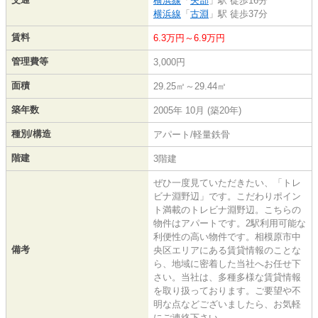
横浜線
「
矢部
」駅 徒歩16分
横浜線
「
古淵
」駅 徒歩37分
賃料
6.3万円～6.9万円
管理費等
3,000円
面積
29.25㎡～29.44㎡
築年数
2005年 10月 (築20年)
種別/構造
アパート/軽量鉄骨
階建
3階建
ぜひ一度見ていただきたい、「トレ
ビナ淵野辺」です。こだわりポイン
ト満載のトレビナ淵野辺。こちらの
物件はアパートです。2駅利用可能な
利便性の高い物件です。相模原市中
備考
央区エリアにある賃貸情報のことな
ら、地域に密着した当社へお任せ下
さい。当社は、多種多様な賃貸情報
を取り扱っております。ご要望や不
明な点などございましたら、お気軽
にご連絡下さい。