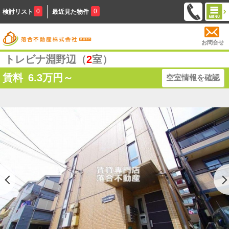
0
0
検討リスト
最近見た物件
お問合せ
トレビナ淵野辺（
2
室）
賃料
6.3
万円～
空室情報を確認