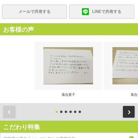
メールで共有する
LINEで共有する
お客様の声
落合貴子
落合
前
こだわり特集