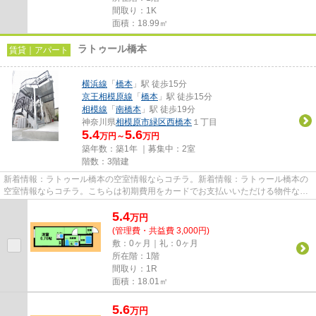
間取り：1K
面積：18.99㎡
ラトゥール橋本
賃貸｜アパート
横浜線
「
橋本
」駅 徒歩15分
京王相模原線
「
橋本
」駅 徒歩15分
相模線
「
南橋本
」駅 徒歩19分
神奈川県
相模原市緑区
西橋本
１丁目
5.4
5.6
万円～
万円
築年数：築1年 ｜募集中：
2室
階数：3階建
新着情報：ラトゥール橋本の空室情報ならコチラ。新着情報：ラトゥール橋本の
空室情報ならコチラ。こちらは初期費用をカードでお支払いいただける物件なの
で、支払い手続きの手間が省...
5.4
万
円
(管理費・共益費 3,000円)
敷：0ヶ月｜礼：0ヶ月
所在階：1階
間取り：1R
面積：18.01㎡
5.6
万
円