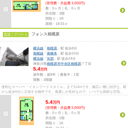
(管理費・共益費 3,000円)
敷：0ヶ月｜礼：0ヶ月
所在階：3階
間取り：1R
面積：18.01㎡
フォンス相模原
賃貸｜アパート
横浜線
「
相模原
」駅 徒歩6分
相模線
「
南橋本
」駅 徒歩24分
横浜線
「
矢部
」駅 徒歩24分
神奈川県
相模原市中央区
相模原
７丁目
5.4
万円
築年数：築9年 ｜募集中：
1室
階数：3階建
便利なスーパー「イオンフードスタイル」まで114mです。幅広い層に好評な、駅
から徒歩6分に立地する物件です。風通しが良好なので、いつでも新鮮な空気が
はいってきます。おしゃれなあ...
5.4
万
円
(管理費・共益費 5,000円)
敷：0ヶ月｜礼：0ヶ月
所在階：1階
間取り：1K