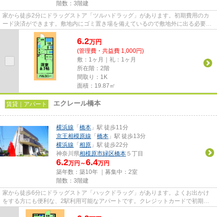
階数：3階建
家から徒歩2分にドラッグストア「ツルハドラッグ」があります。初期費用のカ
ード決済ができます。敷地内にゴミ置き場を備えているので敷地外に出る必要が
無く、短時間でごみ出しを終え...
6.2
万
円
(管理費・共益費 1,000円)
敷：1ヶ月｜礼：1ヶ月
所在階：2階
間取り：1K
面積：19.87㎡
エクレール橋本
賃貸｜アパート
横浜線
「
橋本
」駅 徒歩11分
京王相模原線
「
橋本
」駅 徒歩13分
横浜線
「
相原
」駅 徒歩22分
神奈川県
相模原市緑区
橋本
５丁目
6.2
6.4
万円～
万円
築年数：築10年 ｜募集中：
2室
階数：3階建
家から徒歩6分にドラッグストア「ハックドラッグ」があります。よくお出かけ
をする方にも便利な、2駅利用可能なアパートです。クレジットカードで初期費
用がお支払いいただけるので、...