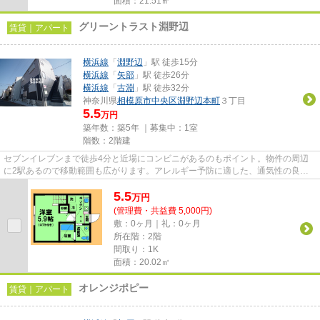
面積：21.51㎡
グリーントラスト淵野辺
賃貸｜アパート
横浜線
「
淵野辺
」駅 徒歩15分
横浜線
「
矢部
」駅 徒歩26分
横浜線
「
古淵
」駅 徒歩32分
神奈川県
相模原市中央区
淵野辺本町
３丁目
5.5
万円
築年数：築5年 ｜募集中：
1室
階数：2階建
セブンイレブンまで徒歩4分と近場にコンビニがあるのもポイント。物件の周辺
に2駅あるので移動範囲も広がります。アレルギー予防に適した、通気性の良い
安心の物件です。健康な体は新...
5.5
万
円
(管理費・共益費 5,000円)
敷：0ヶ月｜礼：0ヶ月
所在階：2階
間取り：1K
面積：20.02㎡
オレンジポピー
賃貸｜アパート