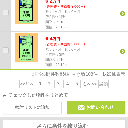
6.2
万
円
(管理費・共益費 3,000円)
敷：1ヶ月｜礼：0ヶ月
所在階：1階
間取り：1K
面積：23.18㎡
6.4
万
円
(管理費・共益費 3,000円)
敷：1ヶ月｜礼：0ヶ月
所在階：3階
間取り：1K
面積：23.18㎡
該当公開件数
86
棟 空き数
103
件
1-20
棟表示
1
2
3
4
5
<<前へ
次へ>>
最初
チェックした物件をまとめて
検討リストに追加
お問い合わせ
さらに条件を絞り込む