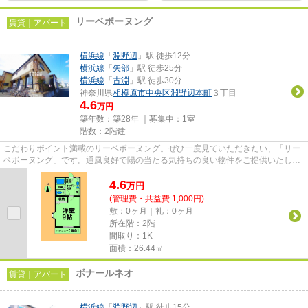
リーベボーヌング
賃貸｜アパート
横浜線
「
淵野辺
」駅 徒歩12分
横浜線
「
矢部
」駅 徒歩25分
横浜線
「
古淵
」駅 徒歩30分
神奈川県
相模原市中央区
淵野辺本町
３丁目
4.6
万円
築年数：築28年 ｜募集中：
1室
階数：2階建
こだわりポイント満載のリーベボーヌング。ぜひ一度見ていただきたい、「リー
ベボーヌング」です。通風良好で陽の当たる気持ちの良い物件をご提供いたしま
す。こちらの物件はアパート...
4.6
万
円
(管理費・共益費 1,000円)
敷：0ヶ月｜礼：0ヶ月
所在階：2階
間取り：1K
面積：26.44㎡
ボナールネオ
賃貸｜アパート
横浜線
「
淵野辺
」駅 徒歩15分