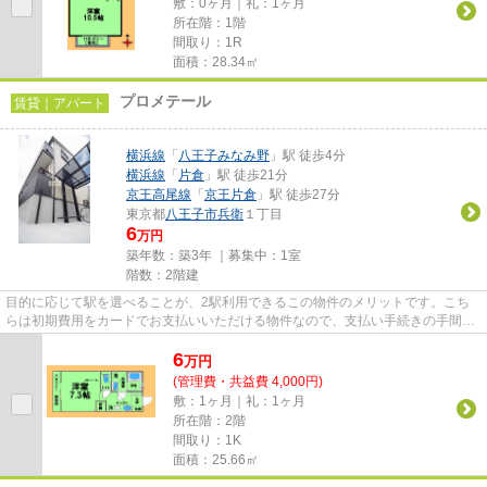
敷：0ヶ月｜礼：1ヶ月
所在階：1階
間取り：1R
面積：28.34㎡
プロメテール
賃貸｜アパート
横浜線
「
八王子みなみ野
」駅 徒歩4分
横浜線
「
片倉
」駅 徒歩21分
京王高尾線
「
京王片倉
」駅 徒歩27分
東京都
八王子市
兵衛
１丁目
6
万円
築年数：築3年 ｜募集中：
1室
階数：2階建
目的に応じて駅を選べることが、2駅利用できるこの物件のメリットです。こち
らは初期費用をカードでお支払いいただける物件なので、支払い手続きの手間が
省けます。最上階のアパートで...
6
万
円
(管理費・共益費 4,000円)
敷：1ヶ月｜礼：1ヶ月
所在階：2階
間取り：1K
面積：25.66㎡