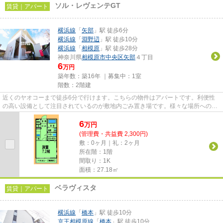
ソル・レヴェンテGT
賃貸｜アパート
横浜線
「
矢部
」駅 徒歩6分
横浜線
「
淵野辺
」駅 徒歩10分
横浜線
「
相模原
」駅 徒歩28分
神奈川県
相模原市中央区
矢部
４丁目
6
万円
築年数：築16年 ｜募集中：
1室
階数：2階建
近くのヤオコーまで徒歩6分で行けます。こちらの物件はアパートです。利便性
の高い設備として注目されているのが敷地内ごみ置き場です。様々な場所へのア
クセスが便利になる、2駅利用...
6
万
円
(管理費・共益費 2,300円)
敷：0ヶ月｜礼：2ヶ月
所在階：1階
間取り：1K
面積：27.18㎡
ベラヴィスタ
賃貸｜アパート
横浜線
「
橋本
」駅 徒歩10分
京王相模原線
「
橋本
」駅 徒歩10分