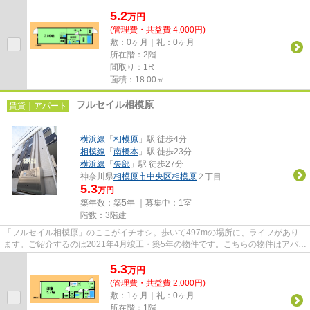
ドで決済したい方にもおすすめ...
5.2
万
円
(管理費・共益費 4,000円)
敷：0ヶ月｜礼：0ヶ月
所在階：2階
間取り：1R
面積：18.00㎡
フルセイル相模原
賃貸｜アパート
横浜線
「
相模原
」駅 徒歩4分
相模線
「
南橋本
」駅 徒歩23分
横浜線
「
矢部
」駅 徒歩27分
神奈川県
相模原市中央区
相模原
２丁目
5.3
万円
築年数：築5年 ｜募集中：
1室
階数：3階建
「フルセイル相模原」のここがイチオシ。歩いて497mの場所に、ライフがあり
ます。ご紹介するのは2021年4月竣工・築5年の物件です。こちらの物件はアパー
トです。できるだけ早めに不動...
5.3
万
円
(管理費・共益費 2,000円)
敷：1ヶ月｜礼：0ヶ月
所在階：1階