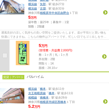
横浜線
「
矢部
」駅 徒歩27分
横浜線
「
古淵
」駅 徒歩32分
神奈川県
相模原市中央区
由野台
１丁目
5
万円
築年数：築25年 ｜募集中：
1室
階数：2階建
通風良好の涼しく気持ちの良い空間をご提供いたします。道が平坦だと買い物も
快適にできますね。こちらの物件はアパートです。忙しい日でもゴミ出しをサク
ッと終えられるように、敷地...
5
万
円
(管理費・共益費 2,000円)
敷：1ヶ月｜礼：1ヶ月
所在階：2階
間取り：1K
面積：28.10㎡
パルハイム
賃貸｜アパート
横浜線
「
橋本
」駅 徒歩11分
京王相模原線
「
橋本
」駅 徒歩11分
相模線
「
南橋本
」駅 徒歩26分
神奈川県
相模原市緑区
西橋本
１丁目
5.2
万円