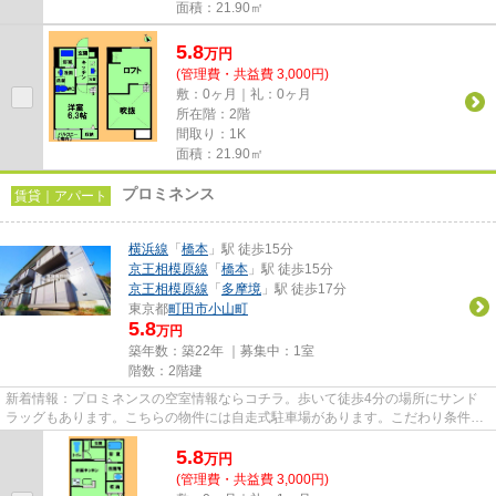
面積：21.90㎡
5.8
万
円
(管理費・共益費 3,000円)
敷：0ヶ月｜礼：0ヶ月
所在階：2階
間取り：1K
面積：21.90㎡
プロミネンス
賃貸｜アパート
横浜線
「
橋本
」駅 徒歩15分
京王相模原線
「
橋本
」駅 徒歩15分
京王相模原線
「
多摩境
」駅 徒歩17分
東京都
町田市
小山町
5.8
万円
築年数：築22年 ｜募集中：
1室
階数：2階建
新着情報：プロミネンスの空室情報ならコチラ。歩いて徒歩4分の場所にサンド
ラッグもあります。こちらの物件には自走式駐車場があります。こだわり条件、
通風良好のシンプルな作りの物...
5.8
万
円
(管理費・共益費 3,000円)