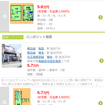
トです。できるだけ早めに不動産...
5.6
万
円
(管理費・共益費 5,000円)
敷：0ヶ月｜礼：0ヶ月
所在階：1階
間取り：1R
面積：18.81㎡
コンポジット相原
賃貸｜アパート
横浜線
「
相原
」駅 徒歩7分
横浜線
「
橋本
」駅 徒歩25分
京王相模原線
「
橋本
」駅 徒歩25分
神奈川県
相模原市緑区
相原
１丁目
5.7
万円
築年数：築9年 ｜募集中：
1室
階数：2階建
近くにはセブンイレブン(徒歩4分)がありちょっとした買い物に便利です。駅徒歩
7分に駅が立地する物件なので、電車を多く利用する方にとって便利です。こち
らの物件はアパートです。築9...
5.7
万
円
(管理費・共益費 4,000円)
敷：0ヶ月｜礼：0ヶ月