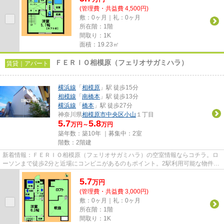
(管理費・共益費 4,500円)
敷：0ヶ月｜礼：0ヶ月
所在階：1階
間取り：1K
面積：19.23㎡
ＦＥＲＩＯ相模原（フェリオサガミハラ）
賃貸｜アパート
横浜線
「
相模原
」駅 徒歩15分
相模線
「
南橋本
」駅 徒歩13分
横浜線
「
橋本
」駅 徒歩27分
神奈川県
相模原市中央区
小山
１丁目
5.7
5.8
万円～
万円
築年数：築10年 ｜募集中：
2室
階数：2階建
新着情報：ＦＥＲＩＯ相模原（フェリオサガミハラ）の空室情報ならコチラ。ロ
ーソンまで徒歩2分と近場にコンビニがあるのもポイント。2駅利用可能な物件で
移動範囲が広がります。空気...
5.7
万
円
(管理費・共益費 3,000円)
敷：0ヶ月｜礼：0ヶ月
所在階：1階
間取り：1K