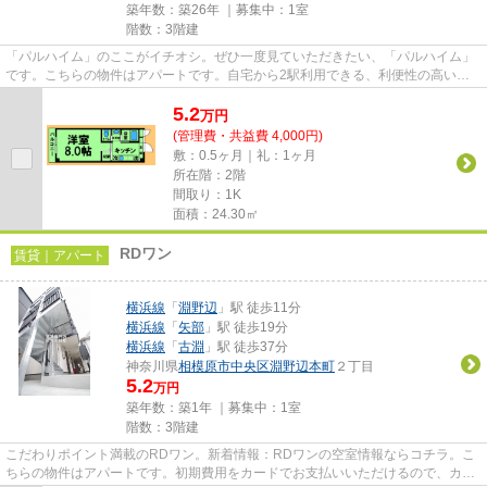
築年数：築26年 ｜募集中：
1室
階数：3階建
「パルハイム」のここがイチオシ。ぜひ一度見ていただきたい、「パルハイム」
です。こちらの物件はアパートです。自宅から2駅利用できる、利便性の高い物
件です。相模原市緑区エリアに...
5.2
万
円
(管理費・共益費 4,000円)
敷：0.5ヶ月｜礼：1ヶ月
所在階：2階
間取り：1K
面積：24.30㎡
RDワン
賃貸｜アパート
横浜線
「
淵野辺
」駅 徒歩11分
横浜線
「
矢部
」駅 徒歩19分
横浜線
「
古淵
」駅 徒歩37分
神奈川県
相模原市中央区
淵野辺本町
２丁目
5.2
万円
築年数：築1年 ｜募集中：
1室
階数：3階建
こだわりポイント満載のRDワン。新着情報：RDワンの空室情報ならコチラ。こ
ちらの物件はアパートです。初期費用をカードでお支払いいただけるので、カー