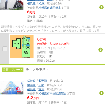
横浜線
「
相原
」駅 徒歩19分
神奈川県
相模原市緑区
橋本
６丁目
6
万円
築年数：築10年 ｜募集中：
1室
階数：2階建
新着情報：ベラヴィスタの空室情報ならコチラ。徒歩6分のところには、買い物
に便利なショッピングセンター「ラ・フロール」があります。目的に応じて駅を
選べることが、2駅利用できる...
6
万
円
(管理費・共益費 3,000円)
敷：0ヶ月｜礼：0ヶ月
所在階：1階
間取り：1K
面積：20.91㎡
ルーラルネスト
賃貸｜アパート
横浜線
「
淵野辺
」駅 徒歩3分
横浜線
「
矢部
」駅 徒歩17分
横浜線
「
古淵
」駅 徒歩36分
神奈川県
相模原市中央区
鹿沼台
２丁目
6.2
万円
築年数：築15年 ｜募集中：
1室