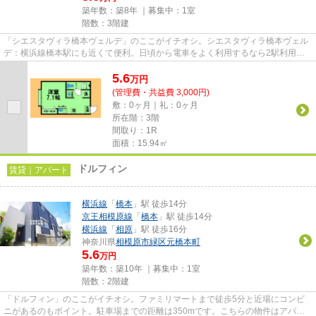
築年数：築8年 ｜募集中：
1室
階数：3階建
「シエスタヴィラ橋本ヴェルデ」のここがイチオシ。シエスタヴィラ橋本ヴェル
デ：横浜線橋本駅にも近くて便利。日頃から電車をよく利用するなら2駅利用可
能な物件はいかがでしょうか。...
5.6
万
円
(管理費・共益費 3,000円)
敷：0ヶ月｜礼：0ヶ月
所在階：3階
間取り：1R
面積：15.94㎡
ドルフィン
賃貸｜アパート
横浜線
「
橋本
」駅 徒歩14分
京王相模原線
「
橋本
」駅 徒歩14分
横浜線
「
相原
」駅 徒歩16分
神奈川県
相模原市緑区
元橋本町
5.6
万円
築年数：築10年 ｜募集中：
1室
階数：2階建
「ドルフィン」のここがイチオシ。ファミリマートまで徒歩5分と近場にコンビ
ニがあるのもポイント。駐車場までの距離は350mです。こちらの物件はアパー