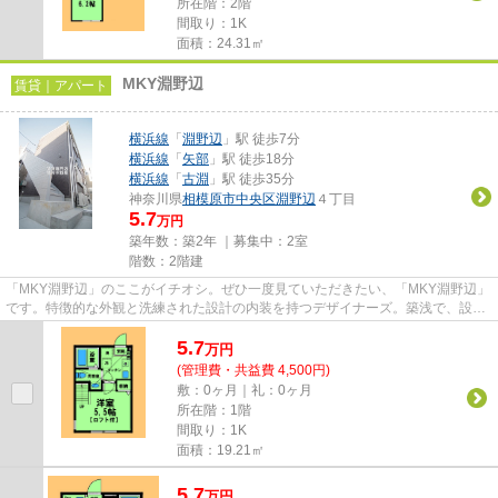
所在階：2階
間取り：1K
面積：24.31㎡
MKY淵野辺
賃貸｜アパート
横浜線
「
淵野辺
」駅 徒歩7分
横浜線
「
矢部
」駅 徒歩18分
横浜線
「
古淵
」駅 徒歩35分
神奈川県
相模原市中央区
淵野辺
４丁目
5.7
万円
築年数：築2年 ｜募集中：
2室
階数：2階建
「MKY淵野辺」のここがイチオシ。ぜひ一度見ていただきたい、「MKY淵野辺」
です。特徴的な外観と洗練された設計の内装を持つデザイナーズ。築浅で、設備
もそろっている物件です。きれ...
5.7
万
円
(管理費・共益費 4,500円)
敷：0ヶ月｜礼：0ヶ月
所在階：1階
間取り：1K
面積：19.21㎡
5.7
万
円