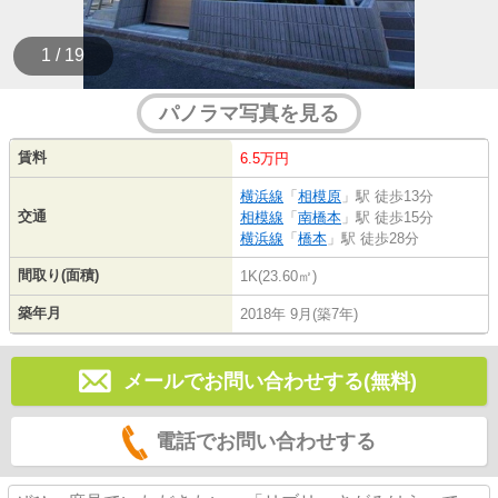
1 / 19
パノラマ写真を見る
賃料
6.5万円
横浜線
「
相模原
」駅 徒歩13分
交通
相模線
「
南橋本
」駅 徒歩15分
横浜線
「
橋本
」駅 徒歩28分
間取り(面積)
1K(23.60㎡)
築年月
2018年 9月(築7年)
メールでお問い合わせする(無料)
電話でお問い合わせする