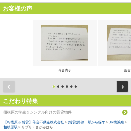
お客様の声
落合貴子
落合
前
こだわり特集
相模原の学生＆シングル向けの賃貸物件
【相模原市 賃貸】落合不動産株式会社
>
(賃貸)路線・駅から探す
>
JR横浜線
>
相模原駅
>
リブリ・さがみはら