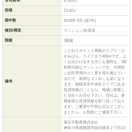
管理費等
4,000円
面積
23.60㎡
築年数
2018年 9月 (築7年)
種別/構造
マンション/鉄骨造
階建
3階建
こだわりポイント満載のリブリ・さ
がみはら。ライフまで480mです。よ
くお出かけをする方にも便利な、2駅
利用可能なマンションです。共用部
に住民専用のゴミ置き場を備えてい
るので、面倒なゴミ出しも楽になり
備考
ます。相模原市中央区エリアにある
賃貸情報のことなら、地域に密着し
た当社へお任せ下さい。当社は、多
種多様な賃貸情報を取り扱っており
ます。ご要望や不明な点などござい
ましたら、お気軽にご連絡下さい。
落合不動産株式会社
神奈川県相模原市緑区橋本２丁目13-