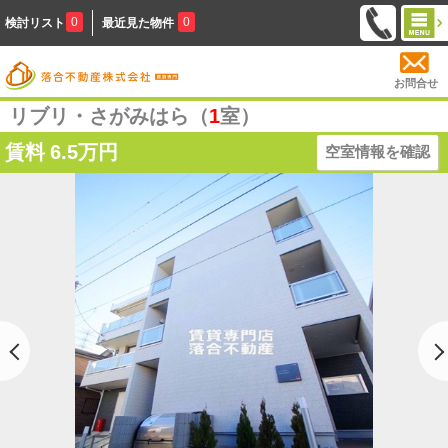
0
0
検討リスト
最近見た物件
お問合せ
リブリ・さがみはら（
1
室）
賃料
6.5万円
空室情報を確認