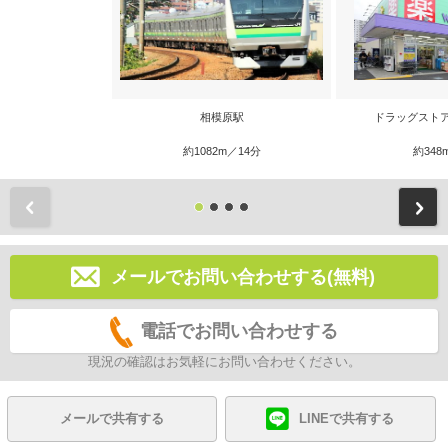
相模原駅
ドラッグスト
約1082m／14分
約348
前
メールでお問い合わせする(無料)
電話でお問い合わせする
現況の確認はお気軽にお問い合わせください。
メールで共有する
LINEで共有する