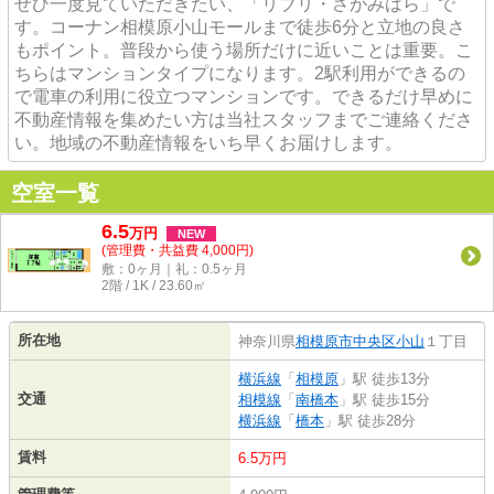
ぜひ一度見ていただきたい、「リブリ・さがみはら」で
す。コーナン相模原小山モールまで徒歩6分と立地の良さ
もポイント。普段から使う場所だけに近いことは重要。こ
ちらはマンションタイプになります。2駅利用ができるの
で電車の利用に役立つマンションです。できるだけ早めに
不動産情報を集めたい方は当社スタッフまでご連絡くださ
い。地域の不動産情報をいち早くお届けします。
空室一覧
6.5
万
円
NEW
(管理費・共益費 4,000円)
敷：0ヶ月｜礼：0.5ヶ月
2階 / 1K / 23.60㎡
所在地
神奈川県
相模原市中央区
小山
１丁目
横浜線
「
相模原
」駅 徒歩13分
交通
相模線
「
南橋本
」駅 徒歩15分
横浜線
「
橋本
」駅 徒歩28分
賃料
6.5万円