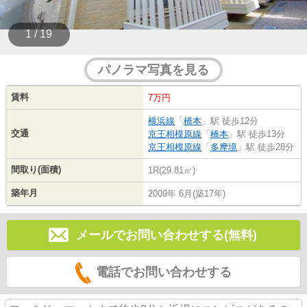
1 / 19
パノラマ写真を見る
賃料
7万円
横浜線
「
橋本
」駅 徒歩12分
交通
京王相模原線
「
橋本
」駅 徒歩13分
京王相模原線
「
多摩境
」駅 徒歩28分
間取り(面積)
1R(29.81㎡)
築年月
2009年 6月(築17年)
メールでお問い合わせする(無料)
電話でお問い合わせする