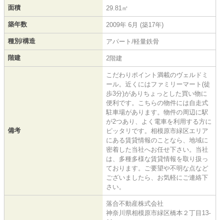
面積
29.81㎡
築年数
2009年 6月 (築17年)
種別/構造
アパート/軽量鉄骨
階建
2階建
こだわりポイント満載のヴェルドミ
ール。近くにはファミリーマート(徒
歩3分)がありちょっとした買い物に
便利です。こちらの物件には自走式
駐車場があります。物件の周辺に駅
が2つあり、よく電車を利用する方に
備考
ピッタリです。相模原市緑区エリア
にある賃貸情報のことなら、地域に
密着した当社へお任せ下さい。当社
は、多種多様な賃貸情報を取り扱っ
ております。ご要望や不明な点など
ございましたら、お気軽にご連絡下
さい。
落合不動産株式会社
神奈川県相模原市緑区橋本２丁目13-