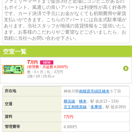
ファミリーマートまで徒歩3分と近場にコンビニがあるの
もポイント。風通しの良いアパートは利便性が高く好条件
です。カード決済で手元にお金がなくても初期費用や家賃
支払いができます。こちらのアパートには自走式駐車場が
あります。当社スタッフが地域の賃貸情報をご提供いたし
ます。お客様のこだわりやご要望などございましたら、お
気軽に当社へお問い合わせ下さい。
空室一覧
7
万
円
NEW
(管理費・共益費 4,000円)
敷：0ヶ月｜礼：3万円
1階 / 1R / 29.81㎡
所在地
神奈川県
相模原市緑区
橋本
５丁目
横浜線
「
橋本
」駅 徒歩12～13分
交通
京王相模原線
「
多摩境
」駅 徒歩28分
賃料
7万円
管理費等
4,000円