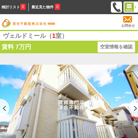
0
0
検討リスト
最近見た物件
お問合せ
ヴェルドミール（
1
室）
賃料
7万円
空室情報を確認