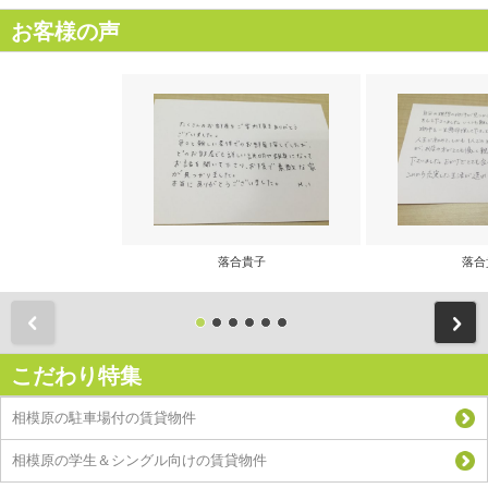
お客様の声
落合貴子
落合
前
こだわり特集
相模原の駐車場付の賃貸物件
相模原の学生＆シングル向けの賃貸物件