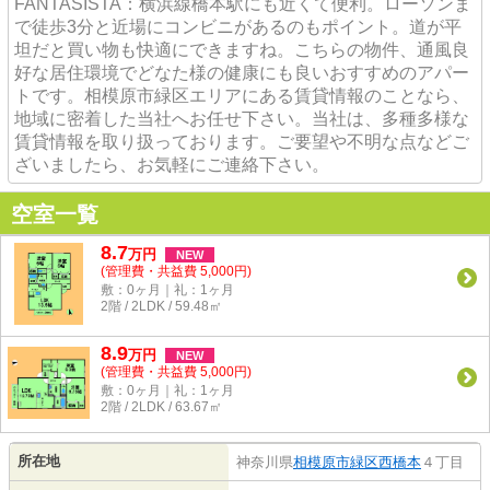
FANTASISTA：横浜線橋本駅にも近くて便利。ローソンま
で徒歩3分と近場にコンビニがあるのもポイント。道が平
坦だと買い物も快適にできますね。こちらの物件、通風良
好な居住環境でどなた様の健康にも良いおすすめのアパー
トです。相模原市緑区エリアにある賃貸情報のことなら、
地域に密着した当社へお任せ下さい。当社は、多種多様な
賃貸情報を取り扱っております。ご要望や不明な点などご
ざいましたら、お気軽にご連絡下さい。
空室一覧
8.7
万
円
NEW
(管理費・共益費 5,000円)
敷：0ヶ月｜礼：1ヶ月
2階 / 2LDK / 59.48㎡
8.9
万
円
NEW
(管理費・共益費 5,000円)
敷：0ヶ月｜礼：1ヶ月
2階 / 2LDK / 63.67㎡
所在地
神奈川県
相模原市緑区
西橋本
４丁目