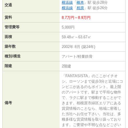
横浜線
「
橋本
」駅 徒歩28分
交通
横浜線
「
相原
」駅 徒歩26分
賃料
8.7万円～8.9万円
管理費等
5,000円
面積
59.48㎡～63.67㎡
築年数
2002年 8月 (築24年)
種別/構造
アパート/軽量鉄骨
階建
2階建
「FANTASISTA」のここがイチオ
シ。ローソンまで徒歩3分と近場にコ
ンビニがあるのもポイント。最上階
のアパートです。駅まで平坦な物件
で、ラクに駅まで移動することがで
備考
きます。相模原市緑区エリアにある
賃貸情報のことなら、地域に密着し
た当社へお任せ下さい。当社は、多
種多様な賃貸情報を取り扱っており
ます。ご要望や不明な点などござい