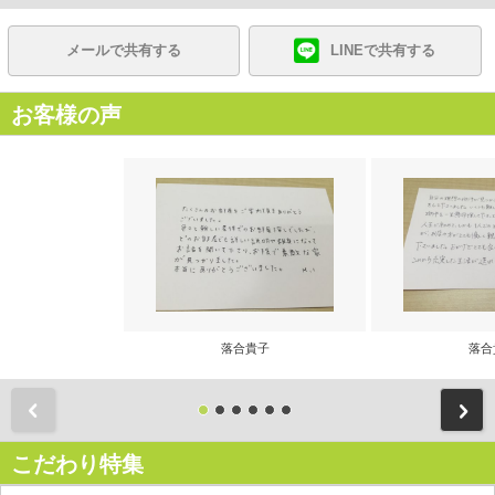
メールで共有する
LINEで共有する
お客様の声
落合貴子
落合
前
こだわり特集