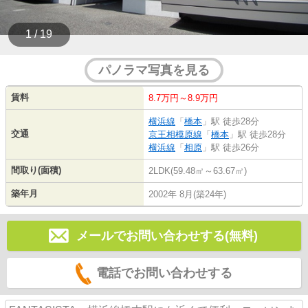
1 / 19
パノラマ写真を見る
賃料
8.7万円～8.9万円
横浜線
「
橋本
」駅 徒歩28分
交通
京王相模原線
「
橋本
」駅 徒歩28分
横浜線
「
相原
」駅 徒歩26分
間取り(面積)
2LDK(59.48㎡～63.67㎡)
築年月
2002年 8月(築24年)
メールでお問い合わせする(無料)
電話でお問い合わせする