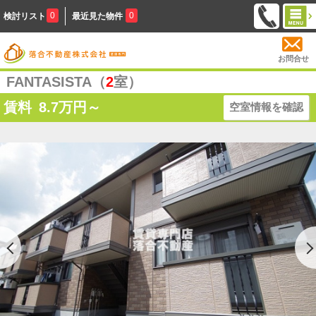
0
0
検討リスト
最近見た物件
お問合せ
FANTASISTA（
2
室）
賃料
8.7
万円～
空室情報を確認