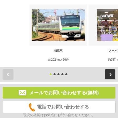
相原駅
スーパ
約2024m／26分
約757
前
メールでお問い合わせする(無料)
電話でお問い合わせする
現況の確認はお気軽にお問い合わせください。