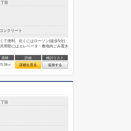
１丁目
コンクリート
くて便利。近くにはローソン(徒歩5分)
共用部にはエレベータ・敷地内ごみ置き
面積
詳細
検討リスト
25.36㎡
詳細を見る
追加する
２丁目