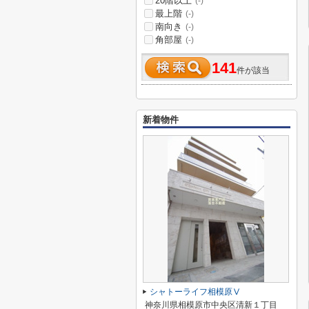
20階以上
(-)
最上階
(-)
南向き
(-)
角部屋
(-)
141
件が該当
新着物件
シャトーライフ相模原Ⅴ
神奈川県相模原市中央区清新１丁目