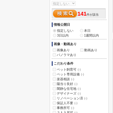
141
件が該当
情報公開日
指定しない
本日
3日以内
1週間以内
画像・動画あり
画像あり
動画あり
パノラマあり
こだわり条件
ペット飼育可
(-)
ペット専用設備
(-)
楽器相談
(-)
陽当り良好
(-)
閑静な住宅地
(-)
デザイナーズ
(-)
リノベーション済
(-)
保証人不要
(-)
事務所可
(-)
２人入居可
(-)