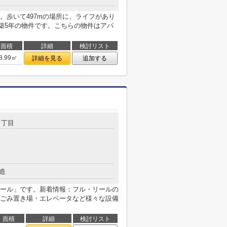
。歩いて497mの場所に、ライフがあり
・築5年の物件です。こちらの物件はアパ
面積
詳細
検討リスト
8.99㎡
詳細を見る
追加する
６丁目
造
ール」です。新着情報：フル・リールの
ごみ置き場・エレベータなど様々な設備
面積
詳細
検討リスト