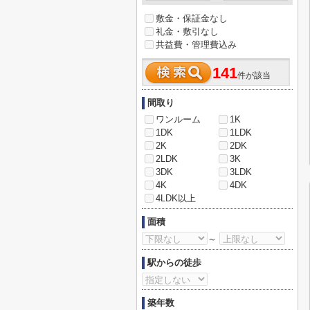
敷金・保証金なし
礼金・敷引なし
共益費・管理費込み
141
件が該当
間取り
ワンルーム
1K
1DK
1LDK
2K
2DK
2LDK
3K
3DK
3LDK
4K
4DK
4LDK以上
面積
～
駅からの徒歩
築年数