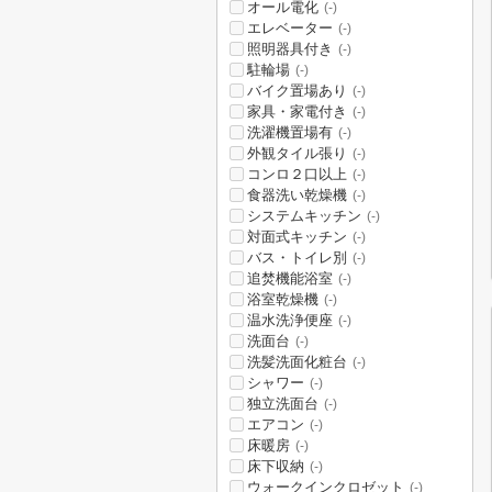
オール電化
(-)
エレベーター
(-)
照明器具付き
(-)
駐輪場
(-)
バイク置場あり
(-)
家具・家電付き
(-)
洗濯機置場有
(-)
外観タイル張り
(-)
コンロ２口以上
(-)
食器洗い乾燥機
(-)
システムキッチン
(-)
対面式キッチン
(-)
バス・トイレ別
(-)
追焚機能浴室
(-)
浴室乾燥機
(-)
温水洗浄便座
(-)
洗面台
(-)
洗髪洗面化粧台
(-)
シャワー
(-)
独立洗面台
(-)
エアコン
(-)
床暖房
(-)
床下収納
(-)
ウォークインクロゼット
(-)