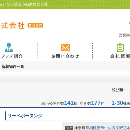
ョンなら落合不動産株式会社
営業時
新着物件一覧
並び順：
141
177
1-30
該当公開件数
棟 空き数
件
棟
リーベボーヌング
神奈川県
相模原市中央区
淵野辺
住所