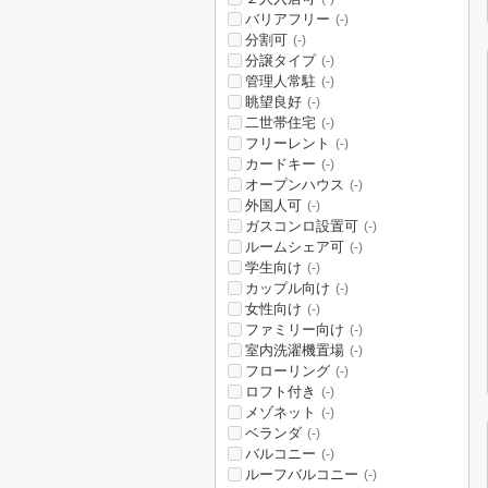
バリアフリー
(-)
分割可
(-)
分譲タイプ
(-)
管理人常駐
(-)
眺望良好
(-)
二世帯住宅
(-)
フリーレント
(-)
カードキー
(-)
オープンハウス
(-)
外国人可
(-)
ガスコンロ設置可
(-)
ルームシェア可
(-)
学生向け
(-)
カップル向け
(-)
女性向け
(-)
ファミリー向け
(-)
室内洗濯機置場
(-)
フローリング
(-)
ロフト付き
(-)
メゾネット
(-)
ベランダ
(-)
バルコニー
(-)
ルーフバルコニー
(-)