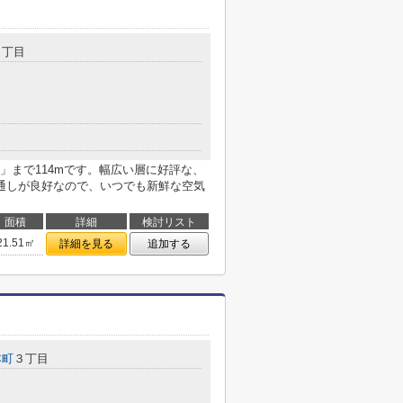
７丁目
」まで114mです。幅広い層に好評な、
通しが良好なので、いつでも新鮮な空気
面積
詳細
検討リスト
21.51㎡
詳細を見る
追加する
本町
３丁目