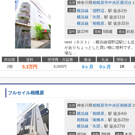
神奈川県
相模原市中央区
鹿沼台
住所
交通
横浜線
「
淵野辺
」駅 徒歩2分
横浜線
「
矢部
」駅 徒歩11分
横浜線
「
相模原
」駅 徒歩32分
築22年
5階建
鉄筋
築年
階数
構造
nest（ネスト）：横浜線淵野辺駅にも近
がありちょっとした買い物に便利です。
場な...
所在階
賃料
管理費・共益費
敷金
礼金
間取り
5.3
万円
0ヶ月
0ヶ月
2階
6,000円
1R
フルセイル相模原
神奈川県
相模原市中央区
相模原
住所
交通
横浜線
「
相模原
」駅 徒歩4分
相模線
「
南橋本
」駅 徒歩23分
横浜線
「
矢部
」駅 徒歩27分
築5年
3階建
木造
築年
階数
構造