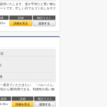
提供いたします。道が平坦だと買い物も
ートです。忙しい日でもゴミ出しをサク
面積
詳細
検討リスト
.10㎡
詳細を見る
追加する
丁目
分
造
一度見ていただきたい、「パルハイム」
宅から2駅利用できる、利便性の高い物
面積
詳細
検討リスト
24.30㎡
詳細を見る
追加する