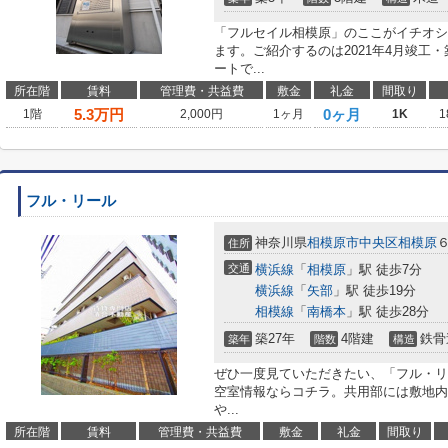
「フルセイル相模原」のここがイチオシ
ます。ご紹介するのは2021年4月竣工
ートで...
所在階
賃料
管理費・共益費
敷金
礼金
間取り
5.3
万円
0ヶ月
1階
2,000円
1ヶ月
1K
1
フル・リール
神奈川県
相模原市中央区
相模原
住所
交通
横浜線
「
相模原
」駅 徒歩7分
横浜線
「
矢部
」駅 徒歩19分
相模線
「
南橋本
」駅 徒歩28分
築27年
4階建
鉄骨
築年
階数
構造
ぜひ一度見ていただきたい、「フル・リ
空室情報ならコチラ。共用部には敷地内
や...
所在階
賃料
管理費・共益費
敷金
礼金
間取り