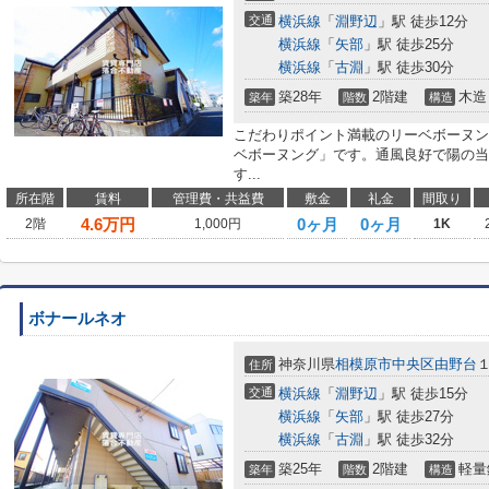
交通
横浜線
「
淵野辺
」駅 徒歩12分
横浜線
「
矢部
」駅 徒歩25分
横浜線
「
古淵
」駅 徒歩30分
築28年
2階建
木造
築年
階数
構造
こだわりポイント満載のリーベボーヌン
ベボーヌング」です。通風良好で陽の当
す...
所在階
賃料
管理費・共益費
敷金
礼金
間取り
4.6
万円
0ヶ月
0ヶ月
2階
1,000円
1K
ボナールネオ
神奈川県
相模原市中央区
由野台
住所
交通
横浜線
「
淵野辺
」駅 徒歩15分
横浜線
「
矢部
」駅 徒歩27分
横浜線
「
古淵
」駅 徒歩32分
築25年
2階建
軽量
築年
階数
構造