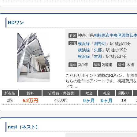
RDワン
神奈川県
相模原市中央区
淵野辺
住所
交通
横浜線
「
淵野辺
」駅 徒歩11分
横浜線
「
矢部
」駅 徒歩19分
横浜線
「
古淵
」駅 徒歩37分
築1年
3階建
木造
築年
階数
構造
こだわりポイント満載のRDワン。新着
ちらの物件はアパートです。初期費用を
ドで...
所在階
賃料
管理費・共益費
敷金
礼金
間取り
5.2
万円
0ヶ月
0ヶ月
2階
4,000円
1R
nest（ネスト）