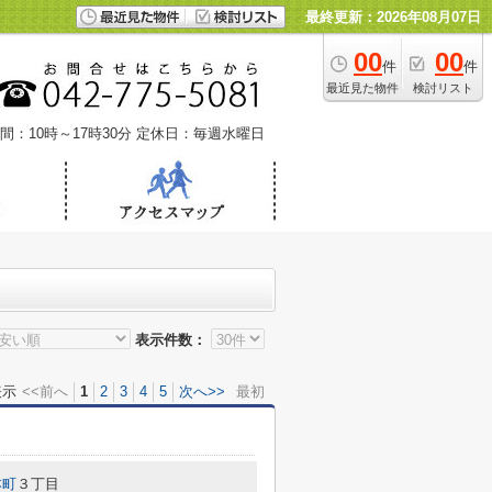
最終更新：2026年08月07日
00
00
件
件
最近見た物件
検討リスト
間：10時～17時30分
定休日：毎週水曜日
表示件数：
表示
<<前へ
1
2
3
4
5
次へ>>
最初
本町
３丁目