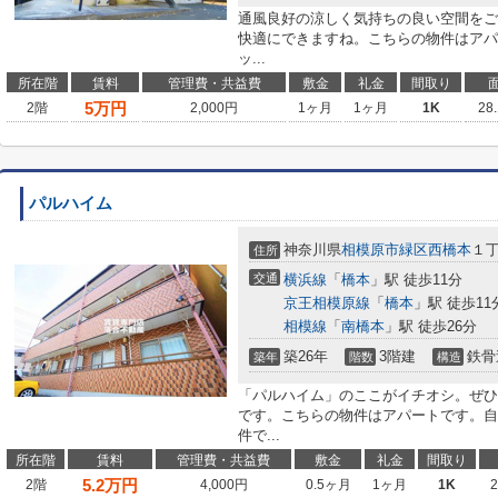
通風良好の涼しく気持ちの良い空間をご
快適にできますね。こちらの物件はアパ
ッ...
所在階
賃料
管理費・共益費
敷金
礼金
間取り
5
万円
2階
2,000円
1ヶ月
1ヶ月
1K
28
パルハイム
神奈川県
相模原市緑区
西橋本
１
住所
交通
横浜線
「
橋本
」駅 徒歩11分
京王相模原線
「
橋本
」駅 徒歩11
相模線
「
南橋本
」駅 徒歩26分
築26年
3階建
鉄骨
築年
階数
構造
「パルハイム」のここがイチオシ。ぜひ
です。こちらの物件はアパートです。自
件で...
所在階
賃料
管理費・共益費
敷金
礼金
間取り
5.2
万円
2階
4,000円
0.5ヶ月
1ヶ月
1K