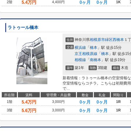
5.4
万円
0ヶ月
0ヶ月
2階
4,400円
1K
ラトゥール橋本
神奈川県
相模原市緑区
西橋本
１
住所
交通
横浜線
「
橋本
」駅 徒歩15分
京王相模原線
「
橋本
」駅 徒歩15
相模線
「
南橋本
」駅 徒歩19分
築1年
3階建
木造
築年
階数
構造
新着情報：ラトゥール橋本の空室情報な
空室情報ならコチラ。こちらは初期費用
で...
所在階
賃料
管理費・共益費
敷金
礼金
間取り
5.4
万円
0ヶ月
0ヶ月
1階
3,000円
1R
5.6
万円
0ヶ月
0ヶ月
3階
3,000円
1R