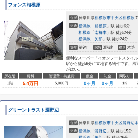
フォンス相模原
神奈川県
相模原市中央区
相模原
住所
交通
横浜線
「
相模原
」駅 徒歩6分
相模線
「
南橋本
」駅 徒歩24分
横浜線
「
矢部
」駅 徒歩24分
築9年
3階建
木造
築年
階数
構造
便利なスーパー「イオンフードスタイル
駅から徒歩6分に立地する物件です。風
がはい...
所在階
賃料
管理費・共益費
敷金
礼金
間取り
5.4
万円
0ヶ月
0ヶ月
1階
5,000円
1K
グリーントラスト淵野辺
神奈川県
相模原市中央区
淵野辺
住所
交通
横浜線
「
淵野辺
」駅 徒歩15分
横浜線
「
矢部
」駅 徒歩26分