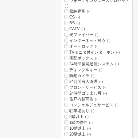
ウォークインシューズクロゼット
(-)
収納豊富
(-)
CS
(-)
BS
(-)
CATV
(-)
光ファイバー
(-)
インターネット対応
(-)
オートロック
(-)
TVモニタ付インターホン
(-)
宅配ボックス
(-)
24時間緊急通報システム
(-)
ディンプルキー
(-)
防犯カメラ
(-)
24時間有人管理
(-)
フロントサービス
(-)
24時間ゴミ出し可
(-)
住戸内覧可能
(-)
コンシェルジュサービス
(-)
駐車場あり
(-)
2階以上
(-)
1階の物件
(-)
10階以上
(-)
20階以上
(-)