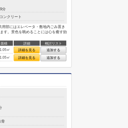
9分
コンクリート
共用部にはエレベータ・敷地内ごみ置き
ます。景色を眺めることには心を癒す効
面積
詳細
検討リスト
1.05㎡
詳細を見る
追加する
1.05㎡
詳細を見る
追加する
目
分
鉄骨