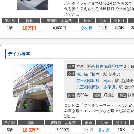
ハックドラッグまで徒歩2分にあるので
代も安く抑えられる通風良好で快適な物
スでき...
所在階
賃料
管理費・共益費
敷金
礼金
間取り
10
万円
0ヶ月
1階
6,000円
1ヶ月
1LDK
3
デイム橋本
神奈川県
相模原市緑区
橋本
３丁
住所
交通
横浜線
「
橋本
」駅 徒歩5分
京王相模原線
「
橋本
」駅 徒歩5分
京王相模原線
「
多摩境
」駅 徒歩2
築39年
10階建
鉄
築年
階数
構造
コンビニ「ファミリーマート」が98m
み置き場・エレベータなど様々な設備や
辺に...
所在階
賃料
管理費・共益費
敷金
礼金
間取り
10.5
万円
0ヶ月
5階
6,000円
1ヶ月
2DK