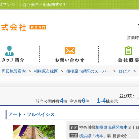
貸マンションなら落合不動産株式会社
営業時
周辺施設案内
>
相模原市緑区
>
相模原市緑区のスーパー
>
ロピア
>
並び順：
4
6
1-4
該当公開件数
棟 空き数
件
棟表示
アート・フルベイシス
神奈川県
相模原市緑区
橋本
３丁
住所
交通
横浜線
「
橋本
」駅 徒歩4分