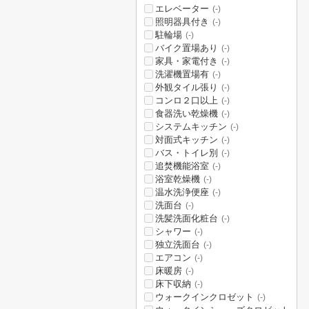
エレベーター
(-)
照明器具付き
(-)
駐輪場
(-)
バイク置場あり
(-)
家具・家電付き
(-)
洗濯機置場有
(-)
外観タイル張り
(-)
コンロ２口以上
(-)
食器洗い乾燥機
(-)
システムキッチン
(-)
対面式キッチン
(-)
バス・トイレ別
(-)
追焚機能浴室
(-)
浴室乾燥機
(-)
温水洗浄便座
(-)
洗面台
(-)
洗髪洗面化粧台
(-)
シャワー
(-)
独立洗面台
(-)
エアコン
(-)
床暖房
(-)
床下収納
(-)
ウォークインクロゼット
(-)