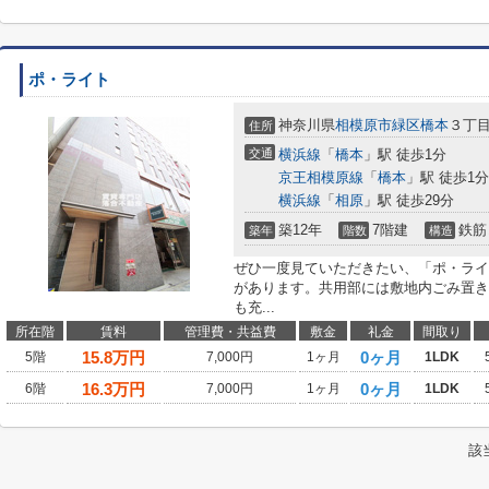
ポ・ライト
神奈川県
相模原市緑区
橋本
３丁
住所
交通
横浜線
「
橋本
」駅 徒歩1分
京王相模原線
「
橋本
」駅 徒歩1分
横浜線
「
相原
」駅 徒歩29分
築12年
7階建
鉄筋
築年
階数
構造
ぜひ一度見ていただきたい、「ポ・ライ
があります。共用部には敷地内ごみ置き
も充...
所在階
賃料
管理費・共益費
敷金
礼金
間取り
15.8
万円
0ヶ月
5階
7,000円
1ヶ月
1LDK
16.3
万円
0ヶ月
6階
7,000円
1ヶ月
1LDK
該