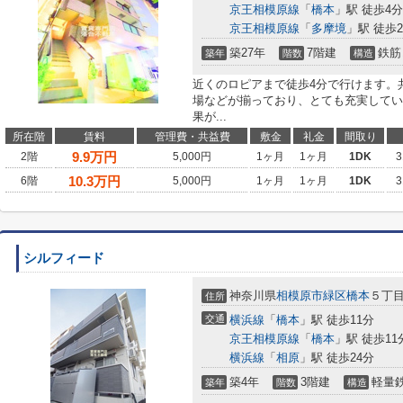
京王相模原線
「
橋本
」駅 徒歩4分
京王相模原線
「
多摩境
」駅 徒歩2
築27年
7階建
鉄筋
築年
階数
構造
近くのロピアまで徒歩4分で行けます。
場などが揃っており、とても充実してい
果が...
所在階
賃料
管理費・共益費
敷金
礼金
間取り
9.9
万円
2階
5,000円
1ヶ月
1ヶ月
1DK
3
10.3
万円
6階
5,000円
1ヶ月
1ヶ月
1DK
3
シルフィード
神奈川県
相模原市緑区
橋本
５丁
住所
交通
横浜線
「
橋本
」駅 徒歩11分
京王相模原線
「
橋本
」駅 徒歩11
横浜線
「
相原
」駅 徒歩24分
築4年
3階建
軽量
築年
階数
構造