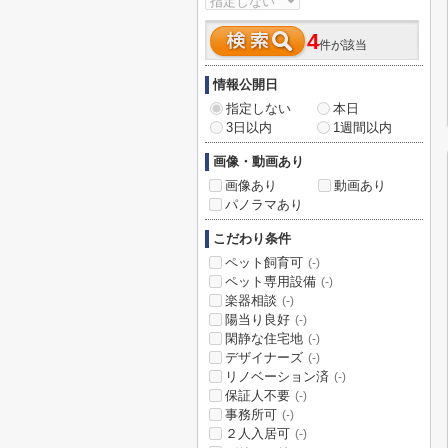
4
件が該当
情報公開日
指定しない
本日
3日以内
1週間以内
画像・動画あり
画像あり
動画あり
パノラマあり
こだわり条件
ペット飼育可
(-)
ペット専用設備
(-)
楽器相談
(-)
陽当り良好
(-)
閑静な住宅地
(-)
デザイナーズ
(-)
リノベーション済
(-)
保証人不要
(-)
事務所可
(-)
２人入居可
(-)