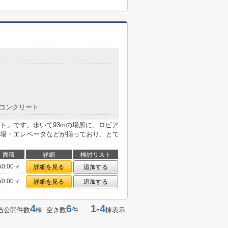
目
コンクリート
ト」です。歩いて93mの場所に、ロピア
場・エレベータなどが揃っており、とて
面積
詳細
検討リスト
50.00㎡
詳細を見る
追加する
50.00㎡
詳細を見る
追加する
4
6
1-4
当公開件数
棟 空き数
件
棟表示