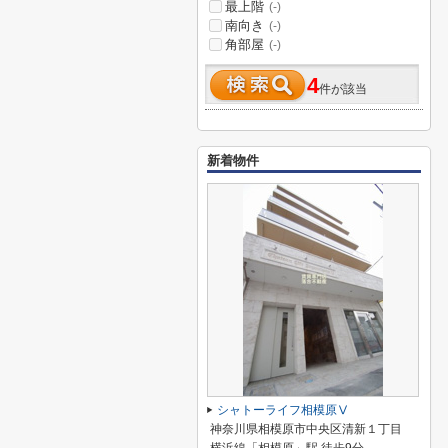
最上階
(-)
南向き
(-)
角部屋
(-)
4
件が該当
新着物件
シャトーライフ相模原Ⅴ
神奈川県相模原市中央区清新１丁目