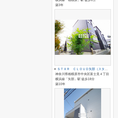
横浜線「相模原」駅 徒歩9分
築3年
ＳＴＡＲ ＣＬＯＵＤ矢部（スタークラウド矢部）
神奈川県相模原市中央区富士見４丁目
横浜線「矢部」駅 徒歩18分
築10年