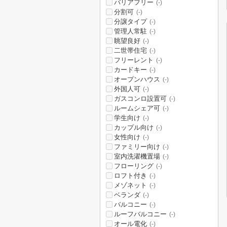
バリアフリー
(-)
分割可
(-)
分譲タイプ
(-)
管理人常駐
(-)
眺望良好
(-)
二世帯住宅
(-)
フリーレント
(-)
カードキー
(-)
オープンハウス
(-)
外国人可
(-)
ガスコンロ設置可
(-)
ルームシェア可
(-)
学生向け
(-)
カップル向け
(-)
女性向け
(-)
ファミリー向け
(-)
室内洗濯機置場
(-)
フローリング
(-)
ロフト付き
(-)
メゾネット
(-)
ベランダ
(-)
バルコニー
(-)
ルーフバルコニー
(-)
オール電化
(-)