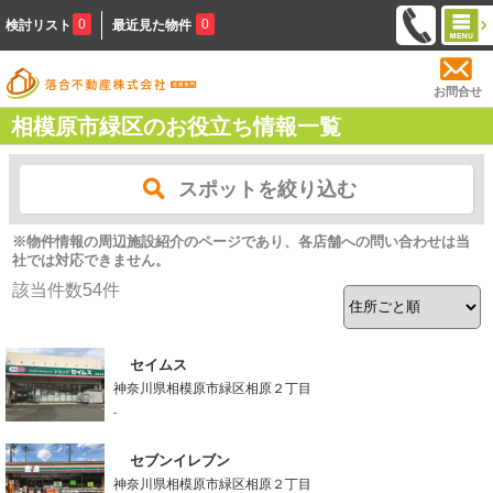
0
0
検討リスト
最近見た物件
お問合せ
相模原市緑区のお役立ち情報一覧
スポットを絞り込む
※物件情報の周辺施設紹介のページであり、各店舗への問い合わせは当
社では対応できません。
該当件数
54
件
セイムス
神奈川県相模原市緑区相原２丁目
-
セブンイレブン
神奈川県相模原市緑区相原２丁目