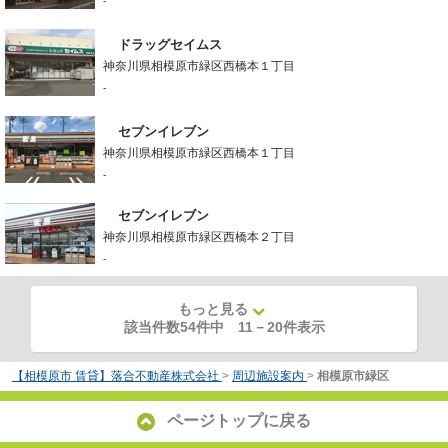
-
ドラッグセイムス
神奈川県相模原市緑区西橋本１丁目
-
セブンイレブン
神奈川県相模原市緑区西橋本１丁目
-
セブンイレブン
神奈川県相模原市緑区西橋本２丁目
-
もっと見る
該当件数54件中
11
－
20
件表示
【相模原市 賃貸】落合不動産株式会社
>
周辺施設案内
>
相模原市緑区
ページトップに戻る