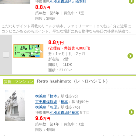
神奈川県
相模原市緑区
元橋本町
8.8
万円
築年数：築6年 ｜募集中：
1室
階数：3階建
こだわりポイント満載のリコルテ橋本。ファミリーマートまで徒歩1分と近場に
コンビニがあるのもポイント。平坦な場所にある物件なら毎日の移動も快適で
す。充実の設備と綺麗な室内を兼...
8.8
万
円
(管理費・共益費 4,000円)
敷：1ヶ月｜礼：2ヶ月
所在階：2階
間取り：1LDK
面積：37.00㎡
Retro hashimoto（レトロハシモト）
賃貸｜マンション
横浜線
「
橋本
」駅 徒歩9分
京王相模原線
「
橋本
」駅 徒歩9分
横浜線
「
相原
」駅 徒歩24分
神奈川県
相模原市緑区
橋本
５丁目
9.6
万円
築年数：築1年 ｜募集中：
1室
階数：4階建