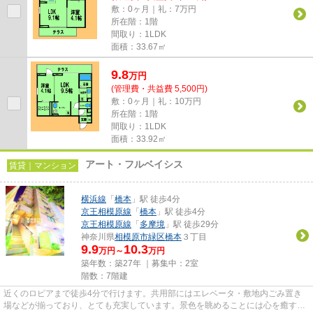
敷：0ヶ月｜礼：7万円
所在階：1階
間取り：1LDK
面積：33.67㎡
9.8
万
円
(管理費・共益費 5,500円)
敷：0ヶ月｜礼：10万円
所在階：1階
間取り：1LDK
面積：33.92㎡
アート・フルベイシス
賃貸｜マンション
横浜線
「
橋本
」駅 徒歩4分
京王相模原線
「
橋本
」駅 徒歩4分
京王相模原線
「
多摩境
」駅 徒歩29分
神奈川県
相模原市緑区
橋本
３丁目
9.9
10.3
万円～
万円
築年数：築27年 ｜募集中：
2室
階数：7階建
近くのロピアまで徒歩4分で行けます。共用部にはエレベータ・敷地内ごみ置き
場などが揃っており、とても充実しています。景色を眺めることには心を癒す効