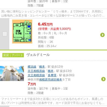
築年数：築20年 ｜募集中：
1室
階数：7階建
買い物に便利なショッピングセンター「ミウィ橋本」まで264mです。共用部に
は敷地内ごみ置き場・エレベータなど様々な設備やサービスが揃っているので便
利です。こちらの物件はマンシ...
6.45
万
円
(管理費・共益費 5,000円)
敷：0ヶ月｜礼：0ヶ月
所在階：6階
間取り：1K
面積：25.14㎡
ヴェルドミール
賃貸｜アパート
横浜線
「
橋本
」駅 徒歩12分
京王相模原線
「
橋本
」駅 徒歩13分
京王相模原線
「
多摩境
」駅 徒歩28分
神奈川県
相模原市緑区
橋本
５丁目
7
万円
築年数：築17年 ｜募集中：
1室
階数：2階建
ファミリーマートまで徒歩3分と近場にコンビニがあるのもポイント。風通しの
良いアパートは利便性が高く好条件です。カード決済で手元にお金がなくても初
期費用や家賃支払いができます...