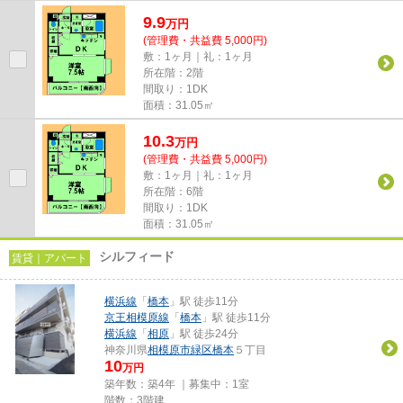
果があり、視力低下の恐れも少...
9.9
万
円
(管理費・共益費 5,000円)
敷：1ヶ月｜礼：1ヶ月
所在階：2階
間取り：1DK
面積：31.05㎡
10.3
万
円
(管理費・共益費 5,000円)
敷：1ヶ月｜礼：1ヶ月
所在階：6階
間取り：1DK
面積：31.05㎡
シルフィード
賃貸｜アパート
横浜線
「
橋本
」駅 徒歩11分
京王相模原線
「
橋本
」駅 徒歩11分
横浜線
「
相原
」駅 徒歩24分
神奈川県
相模原市緑区
橋本
５丁目
10
万円
築年数：築4年 ｜募集中：
1室
階数：3階建