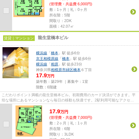
(管理費・共益費 6,000円)
敷：1ヶ月｜礼：0ヶ月
所在階：5階
間取り：2DK
面積：42.07㎡
龍生堂橋本ビル
賃貸｜マンション
横浜線
「
橋本
」駅 徒歩6分
京王相模原線
「
橋本
」駅 徒歩6分
横浜線
「
相原
」駅 徒歩23分
神奈川県
相模原市緑区
橋本
６丁目
17.9
万円
築年数：築29年 ｜募集中：
1室
階数：6階建
こだわりポイント満載の龍生堂橋本ビル。初期費用のカード決済ができます。平
坦な場所にあるマンションなら毎日の移動も快適です。2駅利用可能なアクセス
の良いマンションです。相模原...
17.9
万
円
(管理費・共益費 7,000円)
敷：2ヶ月｜礼：1ヶ月
所在階：6階
間取り：3LDK