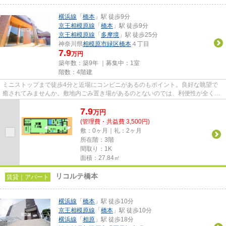
横浜線
「
橋本
」駅 徒歩9分
京王相模原線
「
橋本
」駅 徒歩9分
京王相模原線
「
多摩境
」駅 徒歩25分
神奈川県
相模原市緑区
橋本
４丁目
7.9
万円
築年数：築9年 ｜募集中：
1室
階数：4階建
ミニストップまで徒歩4分と近場にコンビニがあるのもポイント。良好な眺望で
癒されてみませんか。敷地内ごみ置き場があるのとないのでは、利便性が全く違
います。清潔感のある室内が魅...
7.9
万
円
(管理費・共益費 3,500円)
敷：0ヶ月｜礼：2ヶ月
所在階：3階
間取り：1K
面積：27.84㎡
リコルテ橋本
賃貸｜アパート
横浜線
「
橋本
」駅 徒歩10分
京王相模原線
「
橋本
」駅 徒歩10分
横浜線
「
相原
」駅 徒歩18分