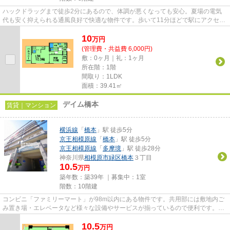
ハックドラッグまで徒歩2分にあるので、体調が悪くなっても安心。夏場の電気
代も安く抑えられる通風良好で快適な物件です。歩いて11分ほどで駅にアクセス
できる、立地の良さも魅力の物...
10
万
円
(管理費・共益費 6,000円)
敷：0ヶ月｜礼：1ヶ月
所在階：1階
間取り：1LDK
面積：39.41㎡
デイム橋本
賃貸｜マンション
横浜線
「
橋本
」駅 徒歩5分
京王相模原線
「
橋本
」駅 徒歩5分
京王相模原線
「
多摩境
」駅 徒歩28分
神奈川県
相模原市緑区
橋本
３丁目
10.5
万円
築年数：築39年 ｜募集中：
1室
階数：10階建
コンビニ「ファミリーマート」が98m以内にある物件です。共用部には敷地内ご
み置き場・エレベータなど様々な設備やサービスが揃っているので便利です。周
辺に駅が2つあるので電車での...
10.5
万
円