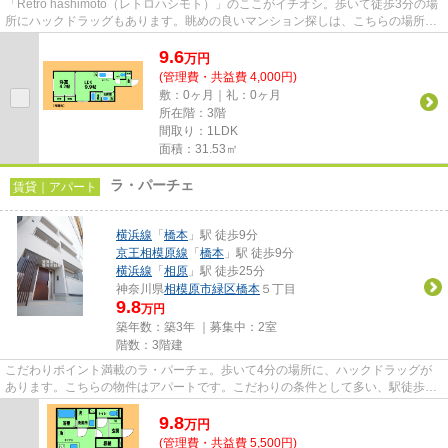
「Retro hashimoto（レトロハシモト）」のここがイチオシ。歩いて徒歩3分の場
所にハックドラッグもあります。眺めの良いマンション探しは、こちらの場所は
いかがですか。始発駅が近く...
9.6
万
円
(管理費・共益費 4,000円)
敷：0ヶ月｜礼：0ヶ月
所在階：3階
間取り：1LDK
面積：31.53㎡
ラ・パーチェ
賃貸｜アパート
横浜線
「
橋本
」駅 徒歩9分
京王相模原線
「
橋本
」駅 徒歩9分
横浜線
「
相原
」駅 徒歩25分
神奈川県
相模原市緑区
橋本
５丁目
9.8
万円
築年数：築3年 ｜募集中：
2室
階数：3階建
こだわりポイント満載のラ・パーチェ。歩いて4分の場所に、ハックドラッグが
あります。こちらの物件はアパートです。こだわりの条件として多い、駅徒歩9
分の物件です。周辺環境にこだ...
9.8
万
円
(管理費・共益費 5,500円)