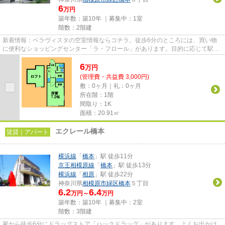
6
万円
築年数：築10年 ｜募集中：
1室
階数：2階建
新着情報：ベラヴィスタの空室情報ならコチラ。徒歩6分のところには、買い物
に便利なショッピングセンター「ラ・フロール」があります。目的に応じて駅を
選べることが、2駅利用できる...
6
万
円
(管理費・共益費 3,000円)
敷：0ヶ月｜礼：0ヶ月
所在階：1階
間取り：1K
面積：20.91㎡
エクレール橋本
賃貸｜アパート
横浜線
「
橋本
」駅 徒歩11分
京王相模原線
「
橋本
」駅 徒歩13分
横浜線
「
相原
」駅 徒歩22分
神奈川県
相模原市緑区
橋本
５丁目
6.2
6.4
万円～
万円
築年数：築10年 ｜募集中：
2室
階数：3階建
家から徒歩6分にドラッグストア「ハックドラッグ」があります。よくお出かけ