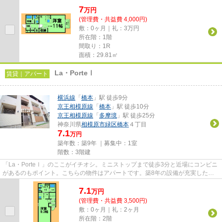
7
万
円
(管理費・共益費 4,000円)
敷：0ヶ月｜礼：3万円
所在階：1階
間取り：1R
面積：29.81㎡
La・PorteⅠ
賃貸｜アパート
横浜線
「
橋本
」駅 徒歩9分
京王相模原線
「
橋本
」駅 徒歩10分
京王相模原線
「
多摩境
」駅 徒歩25分
神奈川県
相模原市緑区
橋本
４丁目
7.1
万円
築年数：築9年 ｜募集中：
1室
階数：3階建
「La・PorteⅠ」のここがイチオシ。ミニストップまで徒歩3分と近場にコンビニ
があるのもポイント。こちらの物件はアパートです。築8年の設備が充実した物
件となっています。当社スタッ...
7.1
万
円
(管理費・共益費 3,500円)
敷：0ヶ月｜礼：2ヶ月
所在階：2階