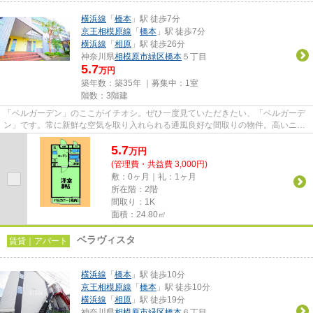
横浜線
「
橋本
」駅 徒歩7分
京王相模原線
「
橋本
」駅 徒歩7分
横浜線
「
相原
」駅 徒歩26分
神奈川県
相模原市緑区
橋本
５丁目
5.7
万円
築年数：築35年 ｜募集中：
1室
階数：3階建
「ベルガーデン」のここがイチオシ。ぜひ一度見ていただきたい、「ベルガーデ
ン」です。常に新鮮な空気を取り入れられる通風良好な間取りの物件。高いニー
ズのある、駅徒歩7分の物件で...
5.7
万
円
(管理費・共益費 3,000円)
敷：0ヶ月｜礼：1ヶ月
所在階：2階
間取り：1K
面積：24.80㎡
ベラヴィスタ
賃貸｜アパート
横浜線
「
橋本
」駅 徒歩10分
京王相模原線
「
橋本
」駅 徒歩10分
横浜線
「
相原
」駅 徒歩19分
神奈川県
相模原市緑区
橋本
６丁目