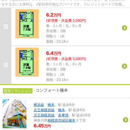
をする方にも便利な、2駅利用可能なアパートです。クレジットカードで初期費
用がお支払いいただけるので、...
6.2
万
円
(管理費・共益費 3,000円)
敷：1ヶ月｜礼：0ヶ月
所在階：1階
間取り：1K
面積：23.18㎡
6.4
万
円
(管理費・共益費 3,000円)
敷：1ヶ月｜礼：0ヶ月
所在階：3階
間取り：1K
面積：23.18㎡
コンフォート橋本
賃貸｜マンション
横浜線
「
橋本
」駅 徒歩6分
京王相模原線
「
橋本
」駅 徒歩6分
京王相模原線
「
多摩境
」駅 徒歩28分
神奈川県
相模原市緑区
橋本
３丁目
6.45
万円