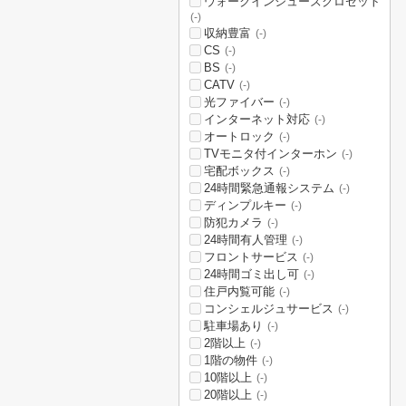
ウォークインシューズクロゼット
(-)
収納豊富
(-)
CS
(-)
BS
(-)
CATV
(-)
光ファイバー
(-)
インターネット対応
(-)
オートロック
(-)
TVモニタ付インターホン
(-)
宅配ボックス
(-)
24時間緊急通報システム
(-)
ディンプルキー
(-)
防犯カメラ
(-)
24時間有人管理
(-)
フロントサービス
(-)
24時間ゴミ出し可
(-)
住戸内覧可能
(-)
コンシェルジュサービス
(-)
駐車場あり
(-)
2階以上
(-)
1階の物件
(-)
10階以上
(-)
20階以上
(-)