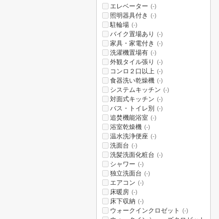
エレベーター
(-)
照明器具付き
(-)
駐輪場
(-)
バイク置場あり
(-)
家具・家電付き
(-)
洗濯機置場有
(-)
外観タイル張り
(-)
コンロ２口以上
(-)
食器洗い乾燥機
(-)
システムキッチン
(-)
対面式キッチン
(-)
バス・トイレ別
(-)
追焚機能浴室
(-)
浴室乾燥機
(-)
温水洗浄便座
(-)
洗面台
(-)
洗髪洗面化粧台
(-)
シャワー
(-)
独立洗面台
(-)
エアコン
(-)
床暖房
(-)
床下収納
(-)
ウォークインクロゼット
(-)