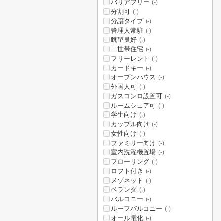
バリアフリー
(-)
分割可
(-)
分譲タイプ
(-)
管理人常駐
(-)
眺望良好
(-)
二世帯住宅
(-)
フリーレント
(-)
カードキー
(-)
オープンハウス
(-)
外国人可
(-)
ガスコンロ設置可
(-)
ルームシェア可
(-)
学生向け
(-)
カップル向け
(-)
女性向け
(-)
ファミリー向け
(-)
室内洗濯機置場
(-)
フローリング
(-)
ロフト付き
(-)
メゾネット
(-)
ベランダ
(-)
バルコニー
(-)
ルーフバルコニー
(-)
オール電化
(-)