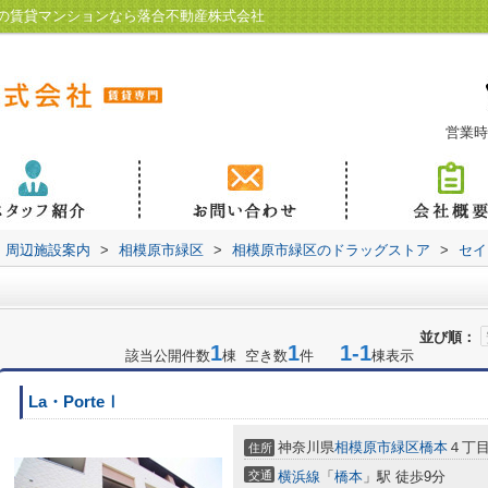
の賃貸マンションなら落合不動産株式会社
営業時
周辺施設案内
>
相模原市緑区
>
相模原市緑区のドラッグストア
>
セイ
並び順：
1
1
1-1
該当公開件数
棟 空き数
件
棟表示
La・PorteⅠ
神奈川県
相模原市緑区
橋本
４丁
住所
交通
横浜線
「
橋本
」駅 徒歩9分