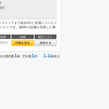
分
5分
ミニストップまで徒歩3分と近場にコンビニ
パートです。築8年の設備が充実した物
面積
詳細
検討リスト
6.27㎡
詳細を見る
追加する
1
1
1-1
当公開件数
棟 空き数
件
棟表示