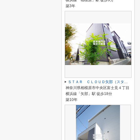
横浜線「相模原」駅 徒歩9分
築3年
ＳＴＡＲ ＣＬＯＵＤ矢部（スタークラウド矢部）
神奈川県相模原市中央区富士見４丁目
横浜線「矢部」駅 徒歩18分
築10年