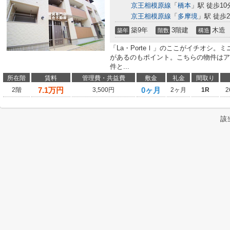
京王相模原線
「
橋本
」駅 徒歩10
京王相模原線
「
多摩境
」駅 徒歩2
築9年
3階建
木造
築年
階数
構造
「La・PorteⅠ」のここがイチオシ。
があるのもポイント。こちらの物件はア
件と...
所在階
賃料
管理費・共益費
敷金
礼金
間取り
7.1
万円
0ヶ月
2階
3,500円
2ヶ月
1R
2
該