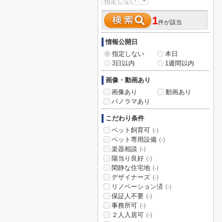
1
件が該当
情報公開日
指定しない
本日
3日以内
1週間以内
画像・動画あり
画像あり
動画あり
パノラマあり
こだわり条件
ペット飼育可
(-)
ペット専用設備
(-)
楽器相談
(-)
陽当り良好
(-)
閑静な住宅地
(-)
デザイナーズ
(-)
リノベーション済
(-)
保証人不要
(-)
事務所可
(-)
２人入居可
(-)