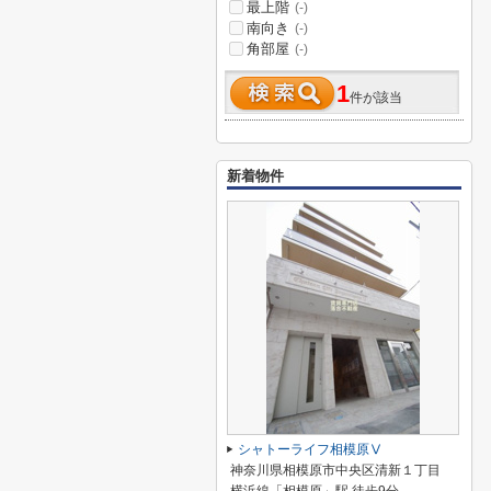
最上階
(-)
南向き
(-)
角部屋
(-)
1
件が該当
新着物件
シャトーライフ相模原Ⅴ
神奈川県相模原市中央区清新１丁目